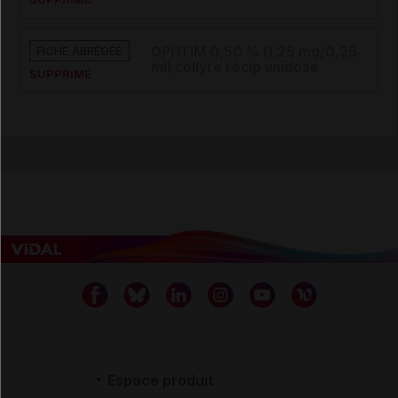
FICHE ABRÉGÉE
OPHTIM 0,50 % (1,25 mg/0,25
ml) collyre récip unidose
SUPPRIMÉ
Espace produit