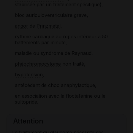
stabilisée par un traitement spécifique),
bloc auriculoventriculaire
grave,
angor
de
Prinzmetal
,
rythme cardiaque au repos inférieur à 50
battements par minute,
maladie ou syndrome de
Raynaud
,
phéochromocytome
non traité,
hypotension
,
antécédent
de
choc anaphylactique
,
en association avec la floctafénine ou le
sultopride.
Attention
Le traitement du
glaucome
nécessite des