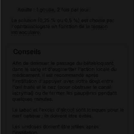
Adulte
: 1
goutte
, 2 fois par jour.
La solution (0,25 % ou 0,5 %) est choisie par
l'ophtalmologiste en fonction de la
tension
intraoculaire
.
Conseils
Afin de diminuer le passage du
bêtabloquant
dans le sang et d'augmenter l'action locale du
médicament, il est recommandé après
l'instillation d'appuyer avec votre doigt entre
l'œil traité et le nez (pour obstruer le canal
lacrymal) ou de fermer les paupières pendant
quelques minutes.
Le tabac et l'excès d'
alcool
sont toxiques pour le
nerf optique ; ils doivent être évités.
Les unidoses doivent être jetées après
l'instillation.