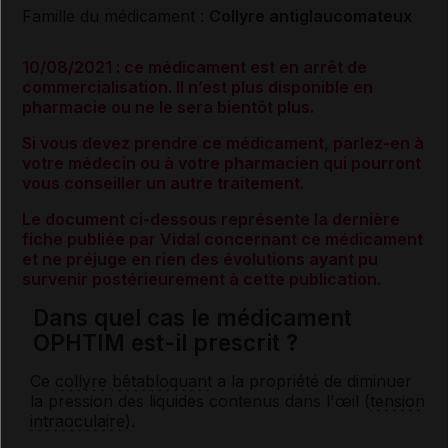
Famille du médicament :
Collyre antiglaucomateux
10/08/2021 : ce médicament est en arrêt de
commercialisation. Il n’est plus disponible en
pharmacie ou ne le sera bientôt plus.
Si vous devez prendre ce médicament, parlez-en à
votre médecin ou à votre pharmacien qui pourront
vous conseiller un autre traitement.
Le document ci-dessous représente la dernière
fiche publiée par Vidal concernant ce médicament
et ne préjuge en rien des évolutions ayant pu
survenir postérieurement à cette publication.
Dans quel cas le médicament
OPHTIM est-il prescrit ?
Ce
collyre
bêtabloquant
a la propriété de diminuer
la pression des liquides contenus dans l'œil (
tension
intraoculaire
).