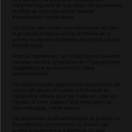
contrôles réguliers de la pression intraoculaire et
de l'état de la
cornée
afin de dépister
d'éventuelles complications.
Ce
collyre
peut induire une sécheresse de l'œil ;
la prudence s'impose en cas d'atteinte de la
cornée
ou de port de
lentilles de contact
(risque
d'
intolérance
).
Chez les diabétiques, les
bêtabloquants
peuvent
masquer certains
symptômes
de l'
hypoglycémie
(
palpitations
et accélération du cœur
essentiellement).
Les
bêtabloquants
aggravent les
symptômes
des
chocs
allergiques et nuisent à l'efficacité de
l'
adrénaline
utilisée pour les traiter en urgence.
Signalez à votre médecin tout
antécédent
de
choc
allergique, même ancien.
Les personnes souffrant d'
angine de poitrine
ou
d'
insuffisance coronarienne
ne doivent pas
arrêter brutalement le traitement. Un avis