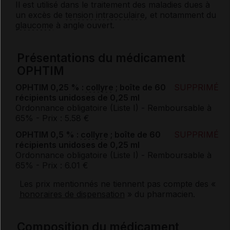
Il est utilisé dans le traitement des maladies dues à
un excès de
tension intraoculaire
, et notamment du
glaucome
à angle ouvert.
Présentations du médicament
OPHTIM
OPHTIM 0,25 % :
collyre
; boîte de 60
SUPPRIMÉ
récipients unidoses de 0,25 ml
Ordonnance obligatoire (Liste I)
- Remboursable à
65%
- Prix : 5.58 €
OPHTIM 0,5 % :
collyre
; boîte de 60
SUPPRIMÉ
récipients unidoses de 0,25 ml
Ordonnance obligatoire (Liste I)
- Remboursable à
65%
- Prix : 6.01 €
Les prix mentionnés ne tiennent pas compte des «
honoraires de dispensation
» du pharmacien.
Composition du médicament