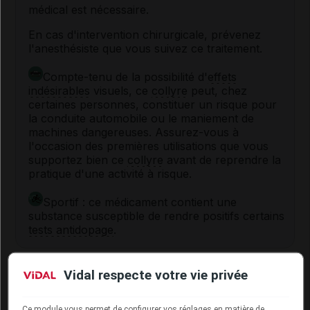
médical est nécessaire.
En cas d'intervention chirurgicale, prévenez
l'anesthésiste que vous suivez ce traitement.
Compte-tenu de la possibilité d'
effets
indésirables
visuels, ce
collyre
peut, chez
certaines personnes, constituer un risque pour
la conduite automobile ou le maniement de
machines dangereuses. Assurez-vous à
l'occasion des premières utilisations que vous
supportez bien ce
collyre
avant de reprendre la
pratique d'une activité à risque.
Sportif : ce médicament contient une
substance susceptible de rendre positifs certains
tests antidopage
.
Interactions du médicament
Vidal respecte votre vie privée
OPHTIM avec d'autres substances
Ce module vous permet de configurer vos réglages en matière de