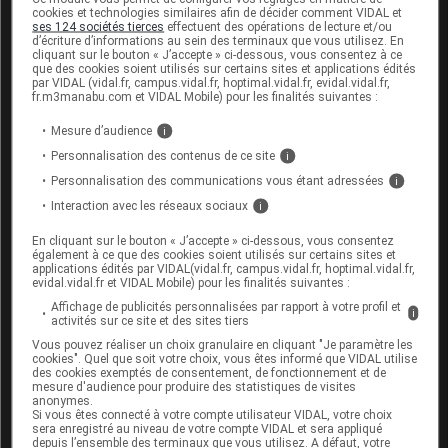
Avec les autres
collyres
:
cookies et technologies similaires afin de décider comment VIDAL et
ses 124 sociétés tierces
effectuent des opérations de lecture et/ou
d’écriture d’informations au sein des terminaux que vous utilisez. En
Ce
collyre
peut interagir avec d'autres
collyres
,
cliquant sur le bouton « J’accepte » ci-dessous, vous consentez à ce
notamment ceux qui contiennent de l'
adrénaline
:
que des cookies soient utilisés sur certains sites et applications édités
respectez un intervalle de 15 minutes entre deux
par VIDAL (vidal.fr, campus.vidal.fr, hoptimal.vidal.fr, evidal.vidal.fr,
fr.m3manabu.com et VIDAL Mobile) pour les finalités suivantes :
instillations, sauf indication contraire de votre
ophtalmologiste et utilisez ce
collyre
en dernier.
Mesure d’audience
i
Personnalisation des contenus de ce site
i
Avec les autres médicaments
:
Personnalisation des communications vous étant adressées
i
Bien que le passage du
bêtabloquant
dans le sang
Interaction avec les réseaux sociaux
i
soit faible, ce
collyre
pourrait interagir avec des
médicaments pris par
voie
orale (ou injectable).
En cliquant sur le bouton « J’accepte » ci-dessous, vous consentez
également à ce que des cookies soient utilisés sur certains sites et
applications édités par VIDAL(vidal.fr, campus.vidal.fr, hoptimal.vidal.fr,
Il ne doit pas être associé aux médicaments
evidal.vidal.fr et VIDAL Mobile) pour les finalités suivantes :
contenant de la floctafénine ou du sultopride (qui
Affichage de publicités personnalisées par rapport à votre profil et
ne sont plus commercialisés en France).
i
activités sur ce site et des sites tiers
Vous pouvez réaliser un choix granulaire en cliquant "Je paramètre les
Il peut également interagir avec l'amiodarone, les
cookies". Quel que soit votre choix, vous êtes informé que VIDAL utilise
inhibiteurs calciques
(bépridil, diltiazem et
des cookies exemptés de consentement, de fonctionnement et de
vérapamil) ou avec un
bêtabloquant
.
mesure d'audience pour produire des statistiques de visites
anonymes.
Si vous êtes connecté à votre compte utilisateur VIDAL, votre choix
Informez votre médecin si vous prenez un
sera enregistré au niveau de votre compte VIDAL et sera appliqué
anticholinestérasique
, un
antidiabétique
, un
depuis l’ensemble des terminaux que vous utilisez. A défaut, votre