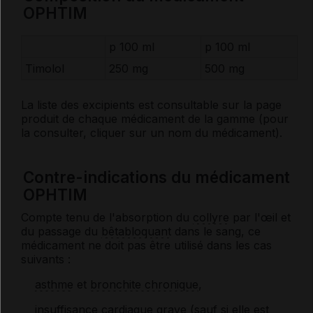
OPHTIM
p 100 ml
p 100 ml
Timolol
250 mg
500 mg
La liste des
excipients
est consultable sur la page
produit de chaque médicament de la gamme (pour
la consulter, cliquer sur un nom du médicament).
Contre-indications du médicament
OPHTIM
Compte tenu de l'absorption du
collyre
par l'œil et
du passage du
bêtabloquant
dans le sang, ce
médicament ne doit pas être utilisé dans les cas
suivants :
asthme
et
bronchite chronique
,
insuffisance cardiaque
grave (sauf si elle est