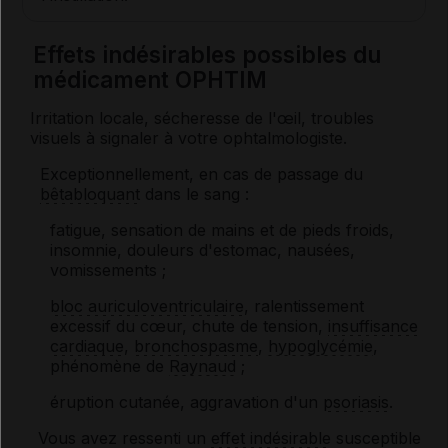
Effets indésirables possibles du
médicament OPHTIM
Irritation locale, sécheresse de l'œil, troubles
visuels à signaler à votre ophtalmologiste.
Exceptionnellement, en cas de passage du
bêtabloquant
dans le sang :
fatigue, sensation de mains et de pieds froids,
insomnie, douleurs d'estomac, nausées,
vomissements ;
bloc auriculoventriculaire
, ralentissement
excessif du cœur, chute de tension,
insuffisance
cardiaque
,
bronchospasme
,
hypoglycémie
,
phénomène de
Raynaud
;
éruption cutanée, aggravation d'un
psoriasis
.
Vous avez ressenti un
effet indésirable
susceptible