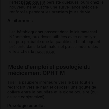
l'effet
bêtabloquant
persiste quelques jours chez le
nouveau-né et justifie une surveillance médicale
renforcée pendant les premiers jours de vie.
Allaitement :
Les
bêtabloquants
passent dans le lait maternel.
Néanmoins, aux doses utilisées avec ce
collyre
, il
est peu probable que la quantité de
bêtabloquant
présente dans le lait maternel puisse induire des
effets chez le
nourrisson
.
Mode d'emploi et posologie du
médicament OPHTIM
Tirer la paupière inférieure vers le bas tout en
regardant vers le haut et déposer une
goutte
de
collyre
entre la paupière et le globe oculaire (
cul-
de-sac conjonctival
).
Posologie usuelle :