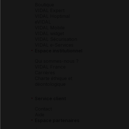
Boutique
VIDAL Expert
VIDAL Hoptimal
eVIDAL
VIDAL Mobile
VIDAL widget
VIDAL Sécurisation
VIDAL e-Services
Espace institutionnel
Qui sommes-nous ?
VIDAL France
Carrières
Charte éthique et
déontologique
Service client
Contact
Aide
Espace partenaires