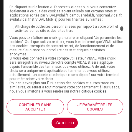
En cliquant sur le bouton « J’accepte » ci-dessous, vous consentez
Boutique
également à ce que des cookies soient utilisés sur certains sites et
VIDAL Expert
applications édités par VIDAL(vidal.fr, campus.vidal.fr, hoptimal.vidal.fr,
evidal.vidal.fr et VIDAL Mobile) pour les finalités suivantes :
VIDAL Hoptimal
eVIDAL
Affichage de publicités personnalisées par rapport à votre profil et
i
activités sur ce site et des sites tiers
VIDAL Mobile
Vous pouvez réaliser un choix granulaire en cliquant "Je paramètre les
VIDAL widget
cookies". Quel que soit votre choix, vous êtes informé que VIDAL utilise
VIDAL Sécurisation
des cookies exemptés de consentement, de fonctionnement et de
VIDAL e-Services
mesure d'audience pour produire des statistiques de visites
anonymes.
Espace institutionnel
Si vous êtes connecté à votre compte utilisateur VIDAL, votre choix
sera enregistré au niveau de votre compte VIDAL et sera appliqué
Qui sommes-nous ?
depuis l’ensemble des terminaux que vous utilisez. A défaut, votre
choix sera uniquement applicable au terminal que vous utilisez
VIDAL France
actuellement : un cookie « technique » sera déposé sur votre terminal
Carrières
pour mémoriser votre choix.
Pour en savoir plus sur l’utilisation des cookies et autres traceurs
Charte éthique et
similaires, ou retirer à tout moment votre consentement à leur usage,
déontologique
nous vous invitons à vous rendre sur notre
Politique cookies
.
Service client
CONTINUER SANS
JE PARAMÈTRE LES
ACCEPTER
COOKIES
Contact
Aide
J'ACCEPTE
Espace partenaires