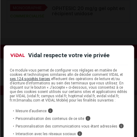
MONOGRAPHIE
OPHTESIC 20 mg/g gel opht en
récipient unidose
COMMERCIALISÉ
Voir les actualités liées
Vidal respecte votre vie privée
Ce module vous permet de configurer vos réglages en matière de
cookies et technologies similaires afin de décider comment VIDAL et
ses 124 sociétés tierces
effectuent des opérations de lecture et/ou
d’écriture d’informations au sein des terminaux que vous utilisez. En
cliquant sur le bouton « J’accepte » ci-dessous, vous consentez à ce
que des cookies soient utilisés sur certains sites et applications édités
par VIDAL (vidal.fr, campus.vidal.fr, hoptimal.vidal.fr, evidal.vidal.fr,
fr.m3manabu.com et VIDAL Mobile) pour les finalités suivantes :
Mesure d’audience
i
Personnalisation des contenus de ce site
i
Personnalisation des communications vous étant adressées
i
Interaction avec les réseaux sociaux
i
Espace produit