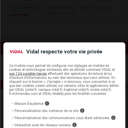
FICHE ABRÉGÉE
OMEPRAZOLE SUN 10 mg gél
gastrorésis
SUPPRIMÉ
Voir les actualités liées
Vidal respecte votre vie privée
Ce module vous permet de configurer vos réglages en matière de
cookies et technologies similaires afin de décider comment VIDAL et
ses 124 sociétés tierces
effectuent des opérations de lecture et/ou
d’écriture d’informations au sein des terminaux que vous utilisez. En
cliquant sur le bouton « J’accepte » ci-dessous, vous consentez à ce
que des cookies soient utilisés sur certains sites et applications édités
par VIDAL (vidal.fr, campus.vidal.fr, hoptimal.vidal.fr, evidal.vidal.fr,
fr.m3manabu.com et VIDAL Mobile) pour les finalités suivantes :
Mesure d’audience
i
Personnalisation des contenus de ce site
i
Personnalisation des communications vous étant adressées
i
Interaction avec les réseaux sociaux
i
Espace produit