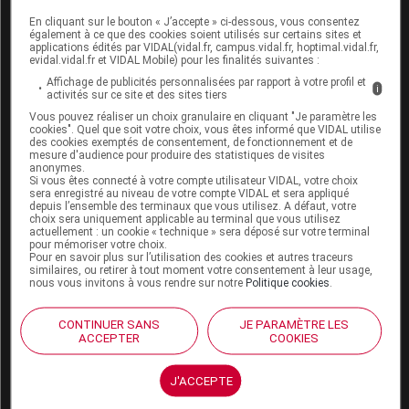
En cliquant sur le bouton « J’accepte » ci-dessous, vous consentez
Boutique
également à ce que des cookies soient utilisés sur certains sites et
VIDAL Expert
applications édités par VIDAL(vidal.fr, campus.vidal.fr, hoptimal.vidal.fr,
evidal.vidal.fr et VIDAL Mobile) pour les finalités suivantes :
VIDAL Hoptimal
eVIDAL
Affichage de publicités personnalisées par rapport à votre profil et
i
activités sur ce site et des sites tiers
VIDAL Mobile
Vous pouvez réaliser un choix granulaire en cliquant "Je paramètre les
VIDAL widget
cookies". Quel que soit votre choix, vous êtes informé que VIDAL utilise
VIDAL Sécurisation
des cookies exemptés de consentement, de fonctionnement et de
VIDAL e-Services
mesure d'audience pour produire des statistiques de visites
anonymes.
Espace institutionnel
Si vous êtes connecté à votre compte utilisateur VIDAL, votre choix
sera enregistré au niveau de votre compte VIDAL et sera appliqué
Qui sommes-nous ?
depuis l’ensemble des terminaux que vous utilisez. A défaut, votre
choix sera uniquement applicable au terminal que vous utilisez
VIDAL France
actuellement : un cookie « technique » sera déposé sur votre terminal
Carrières
pour mémoriser votre choix.
Pour en savoir plus sur l’utilisation des cookies et autres traceurs
Charte éthique et
similaires, ou retirer à tout moment votre consentement à leur usage,
déontologique
nous vous invitons à vous rendre sur notre
Politique cookies
.
Service client
CONTINUER SANS
JE PARAMÈTRE LES
ACCEPTER
COOKIES
Contact
Aide
J'ACCEPTE
Espace partenaires