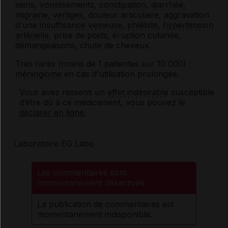
seins, vomissements,
constipation
,
diarrhée
,
migraine
,
vertiges
, douleur articulaire, aggravation
d'une
insuffisance veineuse
,
phlébite
,
hypertension
artérielle
, prise de poids, éruption cutanée,
démangeaisons, chute de cheveux.
Très rares (moins de 1 patientes sur 10 000) :
méningiome
en cas d'utilisation prolongée.
Vous avez ressenti un
effet indésirable
susceptible
d’être dû à ce médicament, vous pouvez le
déclarer en ligne.
Laboratoire EG Labo
Les commentaires sont
momentanément désactivés
La publication de commentaires est
momentanément indisponible.