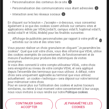
sein ou d'
accidents thromboemboliques
.
Personnalisation des contenus de ce site
i
Personnalisation des communications vous étant adressées
i
Lorsque ce médicament vous a été prescrit pour
Interaction avec les réseaux sociaux
i
des saignements génitaux intermittents, l'origine
de ces saignements doit être déterminée par des
En cliquant sur le bouton « J’accepte » ci-dessous, vous consentez
examens appropriés avant la mise en route du
également à ce que des cookies soient utilisés sur certains sites et
applications édités par VIDAL(vidal.fr, campus.vidal.fr, hoptimal.vidal.fr,
traitement. Si des saignements anormaux
evidal.vidal.fr et VIDAL Mobile) pour les finalités suivantes :
surviennent pendant le traitement, signalez-les à
Affichage de publicités personnalisées par rapport à votre profil et
votre médecin.
i
activités sur ce site et des sites tiers
Vous pouvez réaliser un choix granulaire en cliquant "Je paramètre les
Arrêtez la prise de ce médicament et consultez
cookies". Quel que soit votre choix, vous êtes informé que VIDAL utilise
votre médecin en cas d'apparition de l'un des
des cookies exemptés de consentement, de fonctionnement et de
mesure d'audience pour produire des statistiques de visites
troubles suivants : maux de tête violents et
anonymes.
inhabituels, troubles de la vision, gonflement
Si vous êtes connecté à votre compte utilisateur VIDAL, votre choix
douloureux dans la jambe, difficulté à respirer
sera enregistré au niveau de votre compte VIDAL et sera appliqué
depuis l’ensemble des terminaux que vous utilisez. A défaut, votre
brutale, jaunisse.
choix sera uniquement applicable au terminal que vous utilisez
actuellement : un cookie « technique » sera déposé sur votre terminal
Si vous devez subir une intervention chirurgicale
pour mémoriser votre choix.
Pour en savoir plus sur l’utilisation des cookies et autres traceurs
ou rester alitée, prévenez votre médecin ; il peut
similaires, ou retirer à tout moment votre consentement à leur usage,
être nécessaire d'arrêter temporairement le
nous vous invitons à vous rendre sur notre
Politique cookies
.
traitement.
CONTINUER SANS
JE PARAMÈTRE LES
ACCEPTER
COOKIES