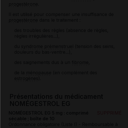
progestérone
.
Il est utilisé pour compenser une insuffisance de
progestérone
dans le traitement :
des troubles des règles (absence de règles,
règles irrégulières...),
du
syndrome prémenstruel
(tension des seins,
douleurs du bas-ventre...),
des saignements dus à un
fibrome
,
de la
ménopause
(en complément des
estrogènes
).
Présentations du médicament
NOMÉGESTROL EG
NOMÉGESTROL EG 5 mg : comprimé
SUPPRIMÉ
sécable
; boîte de 10
Ordonnance obligatoire (Liste I)
- Remboursable à