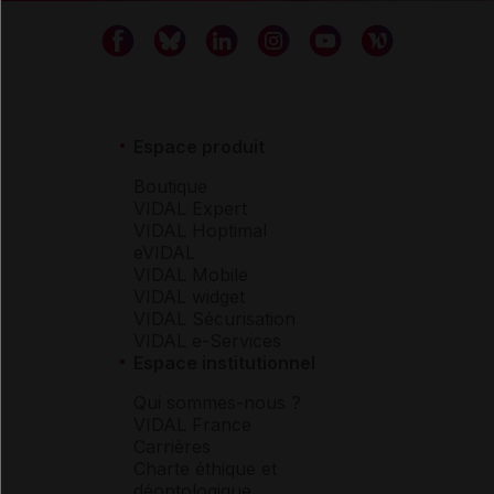
Espace produit
Boutique
VIDAL Expert
VIDAL Hoptimal
eVIDAL
VIDAL Mobile
VIDAL widget
VIDAL Sécurisation
VIDAL e-Services
Espace institutionnel
Qui sommes-nous ?
VIDAL France
Carrières
Charte éthique et
déontologique