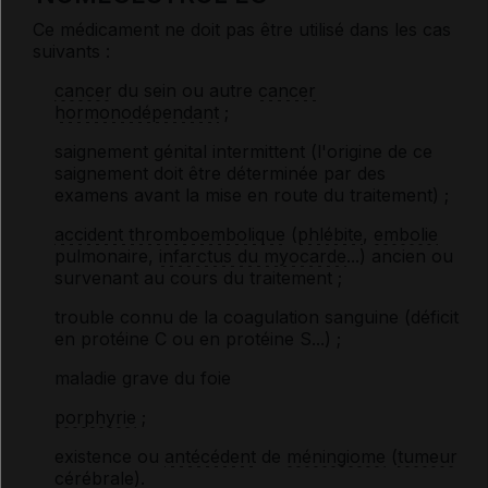
Ce médicament ne doit pas être utilisé dans les cas
suivants :
cancer
du sein ou autre
cancer
hormonodépendant
;
saignement génital intermittent (l'origine de ce
saignement doit être déterminée par des
examens avant la mise en route du traitement) ;
accident thromboembolique
(
phlébite
,
embolie
pulmonaire,
infarctus du myocarde
...) ancien ou
survenant au cours du traitement ;
trouble connu de la coagulation sanguine (déficit
en protéine C ou en protéine S...) ;
maladie grave du foie
porphyrie
;
existence ou
antécédent
de
méningiome
(
tumeur
cérébrale).