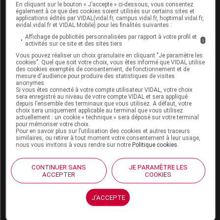
Boutique
En cliquant sur le bouton « J’accepte » ci-dessous, vous consentez
VIDAL Expert
également à ce que des cookies soient utilisés sur certains sites et
applications édités par VIDAL(vidal.fr, campus.vidal.fr, hoptimal.vidal.fr,
VIDAL Hoptimal
evidal.vidal.fr et VIDAL Mobile) pour les finalités suivantes :
eVIDAL
Affichage de publicités personnalisées par rapport à votre profil et
VIDAL Mobile
i
activités sur ce site et des sites tiers
VIDAL widget
Vous pouvez réaliser un choix granulaire en cliquant "Je paramètre les
VIDAL Sécurisation
cookies". Quel que soit votre choix, vous êtes informé que VIDAL utilise
VIDAL e-Services
des cookies exemptés de consentement, de fonctionnement et de
mesure d'audience pour produire des statistiques de visites
Espace institutionnel
anonymes.
Si vous êtes connecté à votre compte utilisateur VIDAL, votre choix
Qui sommes-nous ?
sera enregistré au niveau de votre compte VIDAL et sera appliqué
depuis l’ensemble des terminaux que vous utilisez. A défaut, votre
VIDAL France
choix sera uniquement applicable au terminal que vous utilisez
Carrières
actuellement : un cookie « technique » sera déposé sur votre terminal
pour mémoriser votre choix.
Charte éthique et
Pour en savoir plus sur l’utilisation des cookies et autres traceurs
déontologique
similaires, ou retirer à tout moment votre consentement à leur usage,
nous vous invitons à vous rendre sur notre
Politique cookies
.
Service client
CONTINUER SANS
JE PARAMÈTRE LES
ACCEPTER
COOKIES
Contact
Aide
Espace partenaires
J'ACCEPTE
Éditeurs de logiciel