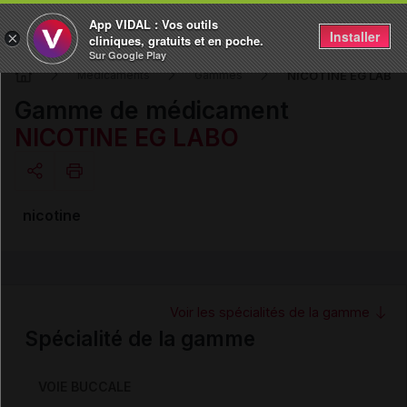
App VIDAL : Vos outils
Installer
×
cliniques, gratuits et en poche.
Sur Google Play
NICOTINE EG LABO
Médicaments
Gammes
Gamme de médicament
NICOTINE EG LABO
Copier l'url
nicotine
Email
Voir les spécialités de la gamme
Spécialité de la gamme
VOIE BUCCALE