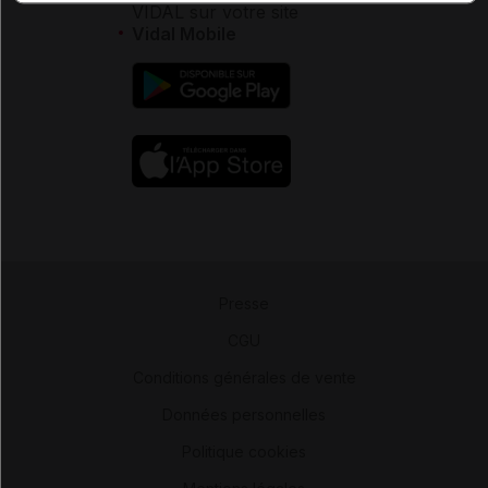
VIDAL sur votre site
Vidal Mobile
Presse
-
CGU
-
Conditions générales de vente
-
Données personnelles
-
Politique cookies
-