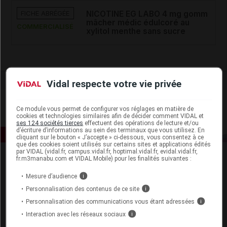
FICHE ABRÉGÉE
NICOTINE EG LABO 4 mg gomm
mâcher médic édulcoré au
COMMERCIALISÉ
xylitol menthe sans sucre
Vidal respecte votre vie privée
Ce module vous permet de configurer vos réglages en matière de
cookies et technologies similaires afin de décider comment VIDAL et
ses 124 sociétés tierces
effectuent des opérations de lecture et/ou
d’écriture d’informations au sein des terminaux que vous utilisez. En
cliquant sur le bouton « J’accepte » ci-dessous, vous consentez à ce
que des cookies soient utilisés sur certains sites et applications édités
par VIDAL (vidal.fr, campus.vidal.fr, hoptimal.vidal.fr, evidal.vidal.fr,
fr.m3manabu.com et VIDAL Mobile) pour les finalités suivantes :
Mesure d’audience
i
Personnalisation des contenus de ce site
i
Personnalisation des communications vous étant adressées
i
Espace produit
Interaction avec les réseaux sociaux
i