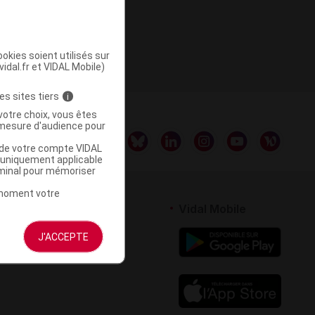
te 1
okies soient utilisés sur
vidal.fr et VIDAL Mobile)
es sites tiers
i
votre choix, vous êtes
mesure d'audience pour
u de votre compte VIDAL
a uniquement applicable
rminal pour mémoriser
t moment votre
rtenaires
Vidal Mobile
 logiciel
J'ACCEPTE
votre site