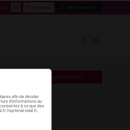
ités
S'inscrire
Se connecter
Rechercher
Copier l'url
Email
Voir les actualités liées
me
aires afin de décider
iture d’informations au
s consentez à ce que des
fr, hoptimal.vidal.fr,
ISÉ