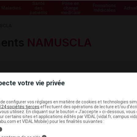
Santé
Prise en
Formations
Maladies
des
charge
Actual
médicales
patients
médicale
SCLA
ents
NAMUSCLA
pecte votre vie privée
Voir les spécialités de la gam
e configurer vos réglages en matière de cookies et technologies simil
124 sociétés tierces
effectuent des opérations de lecture et/ou d’écr
ous utilisez. En cliquant sur le bouton « J’accepte » ci-dessous, vou
ur certains sites et applications édités par VIDAL (vidal.fr, campus.vidal.
abu.com et VIDAL Mobile) pour les finalités suivantes :
Mexilétine
Liste 1 - Remb 65%
COMMERCIAL
i