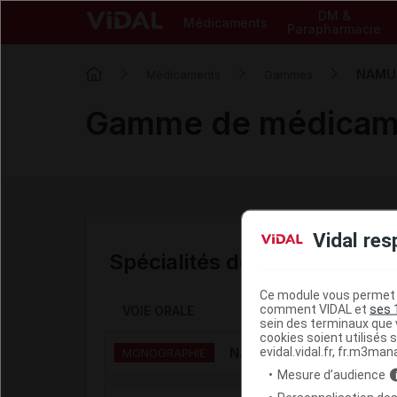
DM &
Médicaments
Parapharmacie
NAMU
Médicaments
Gammes
Gamme de médicam
Vidal res
Spécialités de la gamme
Ce module vous permet d
comment VIDAL et
ses 
VOIE ORALE
sein des terminaux que v
cookies soient utilisés s
evidal.vidal.fr, fr.m3man
NAMUSCLA 167 mg gél
MONOGRAPHIE
Mesure d’audience