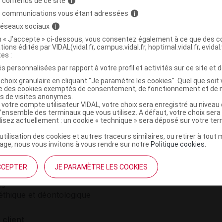
 contenus de ce site
i
él (remplace
Mexilétine
00 mg, gélule, en
Lis
s communications vous étant adressées
i
Chlorhydrate
 réseaux sociaux
i
on « J’accepte » ci-dessous, vous consentez également à ce que des co
tions édités par VIDAL(vidal.fr, campus.vidal.fr, hoptimal.vidal.fr, evidal.
tes :
s personnalisées par rapport à votre profil et activités sur ce site et d
choix granulaire en cliquant "Je paramètre les cookies". Quel que soit 
ise des cookies exemptés de consentement, de fonctionnement et de 
es de visites anonymes.
 votre compte utilisateur VIDAL, votre choix sera enregistré au nivea
l’ensemble des terminaux que vous utilisez. A défaut, votre choix ser
ilisez actuellement : un cookie « technique » sera déposé sur votre te
’utilisation des cookies et autres traceurs similaires, ou retirer à tou
ge, nous vous invitons à vous rendre sur notre
Politique cookies
.
institutionnel
Espace pa
mmes-nous ?
Éditeurs de
CCEPTER
JE PARAMÈTRE LES COOKIES
France
VIDAL sur 
es
éthique et déontologique
 client