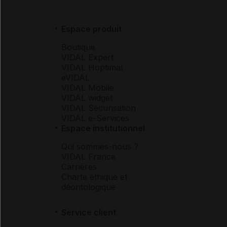
Espace produit
Boutique
VIDAL Expert
VIDAL Hoptimal
eVIDAL
VIDAL Mobile
VIDAL widget
VIDAL Sécurisation
VIDAL e-Services
Espace institutionnel
Qui sommes-nous ?
VIDAL France
Carrières
Charte éthique et
déontologique
Service client