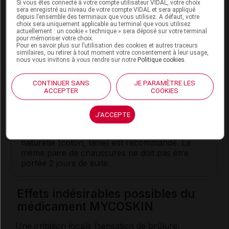
Si vous êtes connecté à votre compte utilisateur VIDAL, votre choix
sera enregistré au niveau de votre compte VIDAL et sera appliqué
Conseils
depuis l’ensemble des terminaux que vous utilisez. A défaut, votre
choix sera uniquement applicable au terminal que vous utilisez
actuellement : un cookie « technique » sera déposé sur votre terminal
En cas de
candidose
, évitez d'utiliser des savons
pour mémoriser votre choix.
acides : ils favorisent la multiplication des
Pour en savoir plus sur l’utilisation des cookies et autres traceurs
similaires, ou retirer à tout moment votre consentement à leur usage,
champignons.
nous vous invitons à vous rendre sur notre
Politique cookies
.
En cas de lésion importante des ongles des
orteils, un meulage préalable par un pédicure
CONTINUER SANS
JE PARAMÈTRE LES
ACCEPTER
COOKIES
facilite l'action du médicament.
Une transpiration excessive contribue au
J'ACCEPTE
développement des lésions dues à des
champignons. Le port de chaussettes en fibre
naturelle (coton, laine) est recommandé. La
même paire de chaussures ne doit pas être
portée 2 jours de suite.
Effets indésirables possibles du
médicament MYCOSKIN
Une irritation locale (sensation de brûlure,