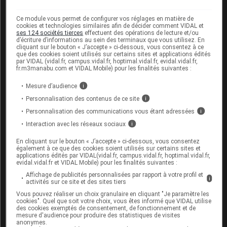
sans l'avis de votre pharmacien ou de votre
médecin.
Ce module vous permet de configurer vos réglages en matière de
cookies et technologies similaires afin de décider comment VIDAL et
ses 124 sociétés tierces
effectuent des opérations de lecture et/ou
Fertilité, grossesse et allaitement
d’écriture d’informations au sein des terminaux que vous utilisez. En
cliquant sur le bouton « J’accepte » ci-dessous, vous consentez à ce
que des cookies soient utilisés sur certains sites et applications édités
En l'absence de données suffisantes, ce
par VIDAL (vidal.fr, campus.vidal.fr, hoptimal.vidal.fr, evidal.vidal.fr,
fr.m3manabu.com et VIDAL Mobile) pour les finalités suivantes :
médicament est déconseillé pendant la grossesse
ou l'allaitement.
Mesure d’audience
i
Personnalisation des contenus de ce site
i
Personnalisation des communications vous étant adressées
i
Mode d'emploi et posologie du
Interaction avec les réseaux sociaux
i
médicament MYCOSKIN
En cliquant sur le bouton « J’accepte » ci-dessous, vous consentez
La crème doit être appliquée après lavage et
également à ce que des cookies soient utilisés sur certains sites et
applications édités par VIDAL(vidal.fr, campus.vidal.fr, hoptimal.vidal.fr,
séchage soigneux de la zone à traiter.
evidal.vidal.fr et VIDAL Mobile) pour les finalités suivantes :
Posologie usuelle :
Affichage de publicités personnalisées par rapport à votre profil et
i
activités sur ce site et des sites tiers
Vous pouvez réaliser un choix granulaire en cliquant "Je paramètre les
1 ou 2 applications par jour. La durée du traitement
cookies". Quel que soit votre choix, vous êtes informé que VIDAL utilise
varie en fonction des indications.
des cookies exemptés de consentement, de fonctionnement et de
mesure d'audience pour produire des statistiques de visites
anonymes.