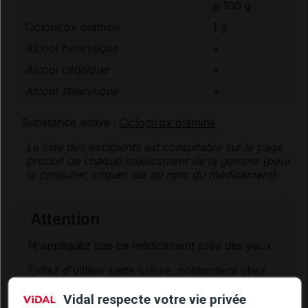
p 100 g
Ciclopirox olamine
1 g
Alcool benzylique
+
Alcool cétylique
+
Alcool stéarylique
+
Substance active :
Ciclopirox olamine
La liste des
excipients
est consultable sur la page
produit de chaque médicament de la gamme (pour
la consulter, cliquer sur un nom du médicament).
Attention
N'appliquez pas ce médicament près des yeux.
Évitez d'utiliser cette crème, notamment chez
l'enfant, de manière prolongée et sur des
surfaces étendues ou profondément lésées,
Vidal respecte votre vie privée