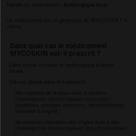
Famille du médicament :
Antifongique local
Ce médicament est un
générique
de MYCOSTER 1 %
crème.
Dans quel cas le médicament
MYCOSKIN est-il prescrit ?
Cette crème contient un
antifongique
d'action
locale.
Elle est utilisée dans le traitement :
des maladies de la peau dues à certains
champignons microscopiques (
mycoses
) :
candidose
,
pityriasis versicolor
,
dermatophyties
(excepté la teigne) ;
de certaines infections des ongles dues à des
champignons microscopiques (onychomycoses)
;