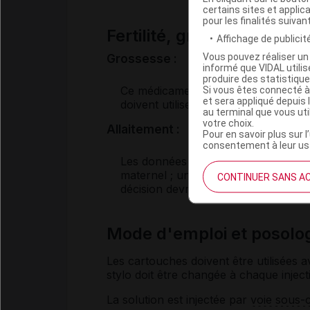
certains sites et applica
pour les finalités suivan
Fertilité, grossesse et al
Affichage de publicité
Vous pouvez réaliser un 
Grossesse :
informé que VIDAL util
produire des statistiqu
Ce médicament ne doit pas être uti
Si vous êtes connecté à
et sera appliqué depuis 
doivent utiliser une contraception ef
au terminal que vous ut
votre choix.
Allaitement :
Pour en savoir plus sur l
consentement à leur usa
Les données disponibles ne permette
maternel ; un choix est donc nécessa
CONTINUER SANS A
décision devra être prise en accord
Mode d'emploi et posol
Les cartouches doivent être utilisées a
stylo doit être changée à chaque inject
La solution est injectée par
voie
sous-