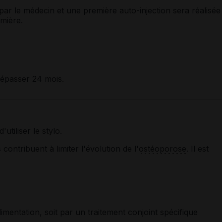
par le médecin et une première auto-injection sera réalisée
mière.
dépasser 24 mois.
utiliser le stylo.
contribuent à limiter l'évolution de l'
ostéoporose
. Il est
limentation, soit par un traitement conjoint spécifique