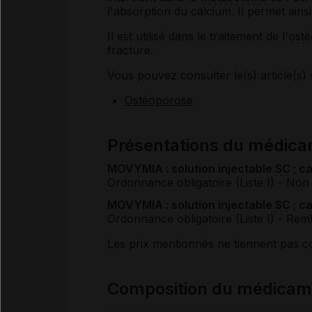
l'absorption du calcium. Il permet ainsi
Il est utilisé dans le traitement de l'
ost
fracture.
Vous pouvez consulter le(s) article(s) 
Ostéoporose
Présentations du médi
MOVYMIA : solution injectable
SC
; ca
Ordonnance obligatoire (Liste I)
- Non
MOVYMIA : solution injectable
SC
; c
Ordonnance obligatoire (Liste I)
- Rem
Les prix mentionnés ne tiennent pas 
Composition du médica