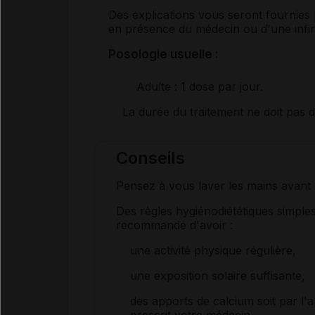
Des explications vous seront fournies 
en présence du médecin ou d'une infir
Posologie usuelle :
Adulte
: 1 dose par jour.
La durée du traitement ne doit pas 
Conseils
Pensez à vous laver les mains avant d'
Des règles hygiénodiététiques simples 
recommandé d'avoir :
une activité physique régulière,
une exposition solaire suffisante,
des apports de calcium soit par l'a
prescrit votre médecin.