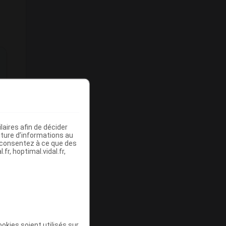
aires afin de décider
iture d’informations au
s consentez à ce que des
fr, hoptimal.vidal.fr,
okies soient utilisés sur