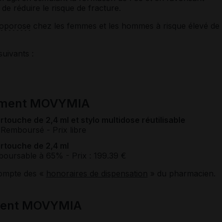
 de réduire le risque de fracture.
éoporose
chez les femmes et les hommes à risque élevé de
suivants :
cament MOVYMIA
rtouche de 2,4 ml et stylo multidose réutilisable
 Remboursé
- Prix libre
artouche de 2,4 ml
boursable à 65%
- Prix : 199.39 €
compte des «
honoraires de dispensation
» du pharmacien.
ment MOVYMIA