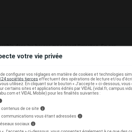
ssible dans les heures qui suivent l'injection. En cas
vertiges
, allongez-vous jusqu'à ce que vous sentiez mieux
pecte votre vie privée
 cas de
lithiase
urinaire.
e configurer vos réglages en matière de cookies et technologies simil
 responsable de sensations vertigineuses après l'injection.
124 sociétés tierces
effectuent des opérations de lecture et/ou d’écr
ous utilisez. En cliquant sur le bouton « J’accepte » ci-dessous, vou
bien avant de conduire ou d'utiliser une machine
ur certains sites et applications édités par VIDAL (vidal.fr, campus.vidal.
abu.com et VIDAL Mobile) pour les finalités suivantes :
i
ment MOVYMIA avec d'autres
 contenus de ce site
i
s communications vous étant adressées
i
 réseaux sociaux
i
ez un
digitalique
.
on « J’accepte » ci-dessous, vous consentez également à ce que des co