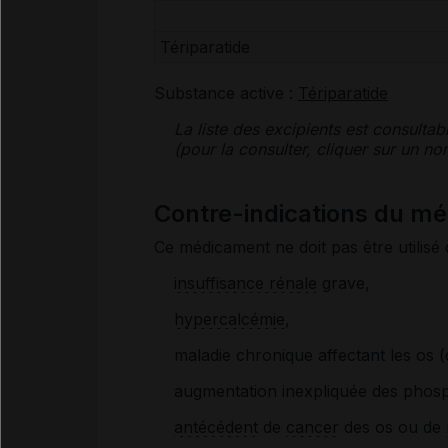
Tériparatide
Substance active :
Tériparatide
La liste des
excipients
est consultab
(pour la consulter, cliquer sur un 
Contre-indications du 
Ce médicament ne doit pas être utilisé 
insuffisance rénale
grave,
hypercalcémie
,
maladie chronique affectant les os 
augmentation inexpliquée des phosp
antécédent
de
cancer
des os ou de