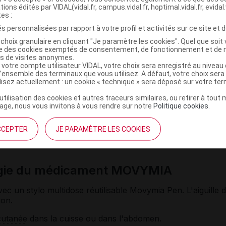
tions édités par VIDAL(vidal.fr, campus.vidal.fr, hoptimal.vidal.fr, evidal.
tes :
laitement
s personnalisées par rapport à votre profil et activités sur ce site et d
choix granulaire en cliquant "Je paramètre les cookies". Quel que soit 
ise des cookies exemptés de consentement, de fonctionnement et de 
es de visites anonymes.
lisé chez la femme enceinte. Les femmes en âge de procrée
 votre compte utilisateur VIDAL, votre choix sera enregistré au nivea
l’ensemble des terminaux que vous utilisez. A défaut, votre choix ser
ficace pendant le traitement.
ilisez actuellement : un cookie « technique » sera déposé sur votre te
’utilisation des cookies et autres traceurs similaires, ou retirer à tou
ge, nous vous invitons à vous rendre sur notre
Politique cookies
.
nt pas de savoir si ce médicament passe dans le lait
ire entre l'allaitement et la prise du médicament. Cette
CCEPTER
JE PARAMÈTRE LES COOKIES
 avec votre médecin.
ogie du médicament MOVYMIA
vec un stylo multidose réutilisable Movymia Pen. L'aiguille 
ion.
cutanée
dans la cuisse ou dans l'abdomen.