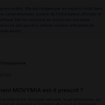
grand public. Elle est rédigée par les experts Vidal dans
ne compréhension, à partir de l’information officielle et
ntifique. Elle ne constitue en aucun cas une base
l et ne doit pas être utilisée comme référentiel de
 médicament.
l'
ostéoporose
ORSTEO.
ent MOVYMIA est-il prescrit ?
ce proche d'une
hormone
naturelle, la parathormone, qui
Il agit en stimulant la formation de l'os et en favorisant