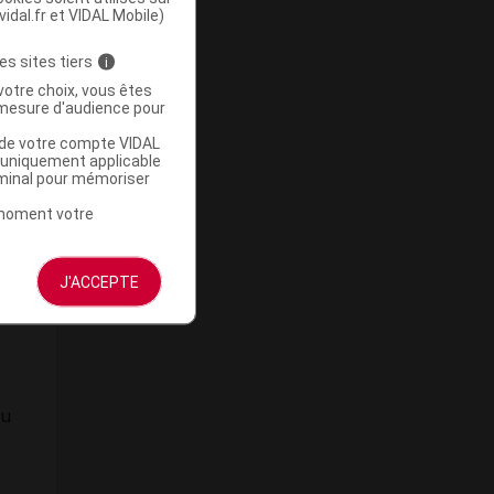
vidal.fr et VIDAL Mobile)
es sites tiers
i
votre choix, vous êtes
mesure d'audience pour
r
u de votre compte VIDAL
a uniquement applicable
rminal pour mémoriser
t moment votre
J'ACCEPTE
du