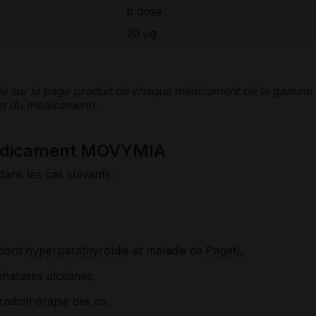
p dose
20 μg
le sur la page produit de chaque médicament de la gamme
nom du médicament).
médicament MOVYMIA
dans les cas suivants :
(dont
hyperparathyroïdie
et maladie de
Paget
),
hatases alcalines,
radiothérapie
des os,