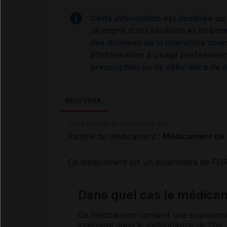
Cette information est destinée au 
un esprit d’accessibilité et de bon
des données de la littérature scie
d’information à usage professionne
prescription ou de délivrance de
MOVYMIA
Fiche révisée le 28 octobre 2022
Famille du médicament :
Médicament de 
Ce médicament est un biosimilaire de F
Dans quel cas le médicam
Ce médicament contient une substan
intervient dans le
métabolisme
de l'os. 