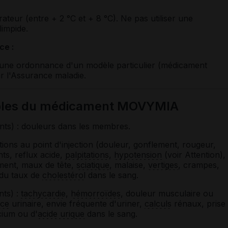
rateur (entre + 2 °C et + 8 °C). Ne pas utiliser une
limpide.
ce :
r une ordonnance d'un modèle particulier (médicament
r l'Assurance maladie.
sibles du médicament MOVYMIA
ents) : douleurs dans les membres.
tions au point d'injection (douleur, gonflement, rougeur,
s, reflux acide,
palpitations
,
hypotension
(voir Attention),
ement, maux de tête,
sciatique
, malaise,
vertiges
, crampes,
 du taux de
cholestérol
dans le sang.
nts) :
tachycardie
,
hémorroïdes
, douleur musculaire ou
nce
urinaire, envie fréquente d'uriner,
calculs
rénaux, prise
cium ou d'
acide urique
dans le sang.