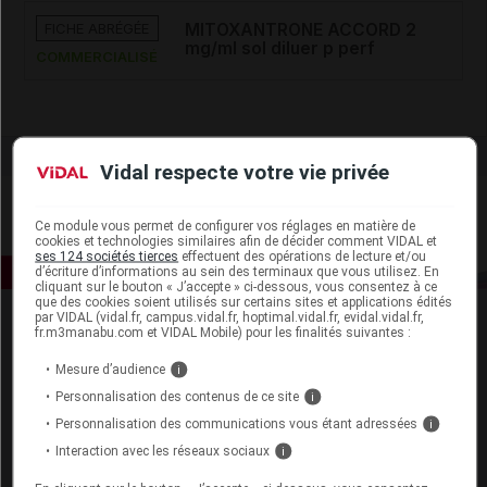
FICHE ABRÉGÉE
MITOXANTRONE ACCORD 2
mg/ml sol diluer p perf
COMMERCIALISÉ
Vidal respecte votre vie privée
Ce module vous permet de configurer vos réglages en matière de
cookies et technologies similaires afin de décider comment VIDAL et
ses 124 sociétés tierces
effectuent des opérations de lecture et/ou
d’écriture d’informations au sein des terminaux que vous utilisez. En
cliquant sur le bouton « J’accepte » ci-dessous, vous consentez à ce
que des cookies soient utilisés sur certains sites et applications édités
par VIDAL (vidal.fr, campus.vidal.fr, hoptimal.vidal.fr, evidal.vidal.fr,
fr.m3manabu.com et VIDAL Mobile) pour les finalités suivantes :
Mesure d’audience
i
Personnalisation des contenus de ce site
i
Personnalisation des communications vous étant adressées
i
Espace produit
Interaction avec les réseaux sociaux
i
Boutique