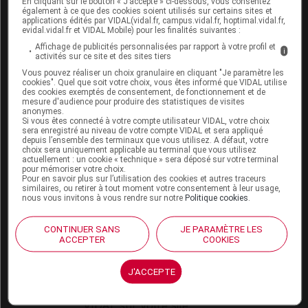
En cliquant sur le bouton « J’accepte » ci-dessous, vous consentez
VIDAL Expert
également à ce que des cookies soient utilisés sur certains sites et
VIDAL Hoptimal
applications édités par VIDAL(vidal.fr, campus.vidal.fr, hoptimal.vidal.fr,
eVIDAL
evidal.vidal.fr et VIDAL Mobile) pour les finalités suivantes :
VIDAL Mobile
Affichage de publicités personnalisées par rapport à votre profil et
i
activités sur ce site et des sites tiers
VIDAL widget
VIDAL Sécurisation
Vous pouvez réaliser un choix granulaire en cliquant "Je paramètre les
cookies". Quel que soit votre choix, vous êtes informé que VIDAL utilise
VIDAL e-Services
des cookies exemptés de consentement, de fonctionnement et de
Espace institutionnel
mesure d'audience pour produire des statistiques de visites
anonymes.
Si vous êtes connecté à votre compte utilisateur VIDAL, votre choix
Qui sommes-nous ?
sera enregistré au niveau de votre compte VIDAL et sera appliqué
VIDAL France
depuis l’ensemble des terminaux que vous utilisez. A défaut, votre
choix sera uniquement applicable au terminal que vous utilisez
Carrières
actuellement : un cookie « technique » sera déposé sur votre terminal
Charte éthique et
pour mémoriser votre choix.
déontologique
Pour en savoir plus sur l’utilisation des cookies et autres traceurs
similaires, ou retirer à tout moment votre consentement à leur usage,
nous vous invitons à vous rendre sur notre
Politique cookies
.
Service client
CONTINUER SANS
JE PARAMÈTRE LES
Contact
ACCEPTER
COOKIES
Aide
Espace partenaires
J'ACCEPTE
Éditeurs de logiciel
VIDAL sur votre site