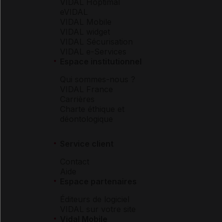
VIDAL Hoptimal
eVIDAL
VIDAL Mobile
VIDAL widget
VIDAL Sécurisation
VIDAL e-Services
Espace institutionnel
Qui sommes-nous ?
VIDAL France
Carrières
Charte éthique et
déontologique
Service client
Contact
Aide
Espace partenaires
Éditeurs de logiciel
VIDAL sur votre site
Vidal Mobile