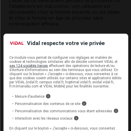
L'effet de ce médicament pendant la grossesse ou
l'allaitement est mal connu : son utilisation est
déconseillée chez la femme enceinte ou qui allaite
et chez la femme en âge de procréer sans
contraception efficace.
Mode d'emploi et posologie du
Vidal respecte votre vie privée
médicament MILLEPERTUIS PILEJE
Ce module vous permet de configurer vos réglages en matière de
Les comprimés doivent être avalés avec un verre
cookies et technologies similaires afin de décider comment VIDAL et
ses 124 sociétés tierces
effectuent des opérations de lecture et/ou
d'eau, de préférence à heure régulière.
d’écriture d’informations au sein des terminaux que vous utilisez. En
cliquant sur le bouton « J’accepte » ci-dessous, vous consentez à ce
Posologie usuelle :
que des cookies soient utilisés sur certains sites et applications édités
par VIDAL (vidal.fr, campus.vidal.fr, hoptimal.vidal.fr, evidal.vidal.fr,
fr.m3manabu.com et VIDAL Mobile) pour les finalités suivantes :
Adulte de plus de 18 ans
: 1 comprimé, 2 ou 3
fois par jour.
Mesure d’audience
i
Personnalisation des contenus de ce site
i
La durée du traitement ne doit pas dépasser 6
Personnalisation des communications vous étant adressées
i
semaines sans avis médical.
Interaction avec les réseaux sociaux
i
En cliquant sur le bouton « J’accepte » ci-dessous, vous consentez