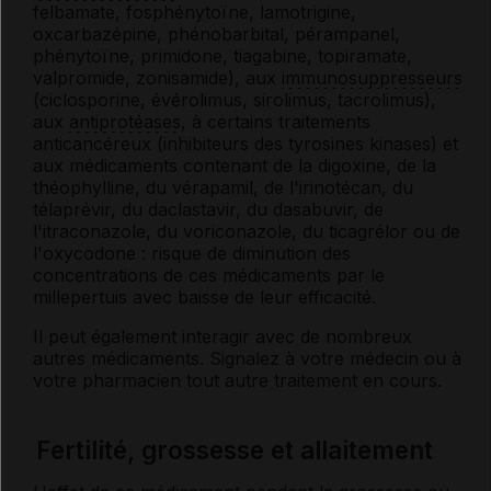
felbamate, fosphénytoïne, lamotrigine,
oxcarbazépine, phénobarbital, pérampanel,
phénytoïne, primidone, tiagabine, topiramate,
valpromide, zonisamide), aux
immunosuppresseurs
(ciclosporine, évérolimus, sirolimus, tacrolimus),
aux
antiprotéases
, à certains traitements
anticancéreux (inhibiteurs des tyrosines kinases) et
aux médicaments contenant de la digoxine, de la
théophylline, du vérapamil, de l'irinotécan, du
télaprévir, du daclastavir, du dasabuvir, de
l'itraconazole, du voriconazole, du ticagrélor ou de
l'oxycodone : risque de diminution des
concentrations de ces médicaments par le
millepertuis avec baisse de leur efficacité.
Il peut également interagir avec de nombreux
autres médicaments. Signalez à votre médecin ou à
votre pharmacien tout autre traitement en cours.
Fertilité, grossesse et allaitement