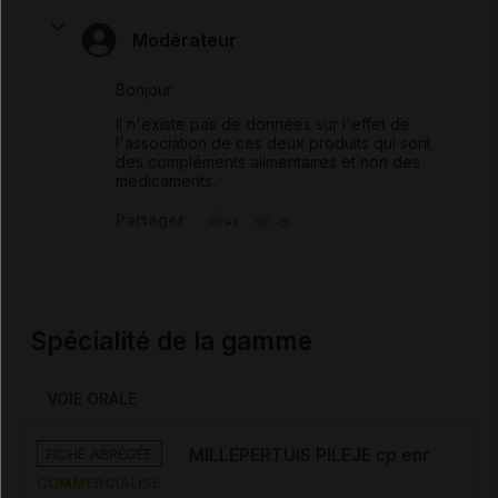
Modérateur
Bonjour
Il n'existe pas de données sur l'effet de
l'association de ces deux produits qui sont
des compléments alimentaires et non des
médicaments.
Partager
+1
-0
Spécialité de la gamme
VOIE ORALE
FICHE ABRÉGÉE
MILLEPERTUIS PILEJE cp enr
COMMERCIALISÉ