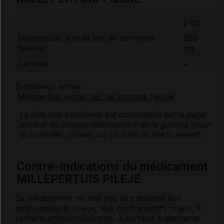
p cp
Millepertuis, extrait sec de sommités
300
fleuries
mg
Lactose
+
Substance active :
Millepertuis extrait sec de sommité fleurie
La liste des
excipients
est consultable sur la page
produit de chaque médicament de la gamme (pour
la consulter, cliquer sur un nom du médicament).
Contre-indications du médicament
MILLEPERTUIS PILEJE
Ce médicament ne doit pas être associé aux
anticoagulants
oraux, aux
contraceptifs
oraux, à
certains
anticonvulsivants
, à certains traitements