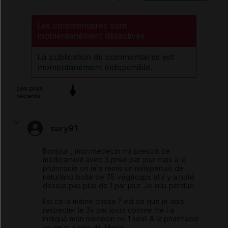
Les commentaires sont
momentanément désactivés
La publication de commentaires est
momentanément indisponible.
Les plus
récents
sury91
Bonjour , mon médecin ma prescrit ce
médicament avec 3 prise par jour mais à la
pharmacie on m'a remis un millepertuis de
naturland boite de 75 végécaps et il y a noté
dessus pas plus de 1 par jour. Je suis perdue.
Est ce la même chose ? est ce que je dois
respecter le 3x par jours comme me l a
indiqué mon medecin ou 1 seul. A la pharmacie
on ne m a rien dit. Merci