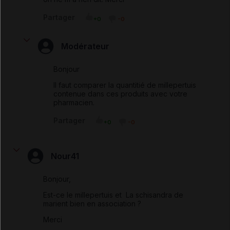
Partager
+0
-0
Modérateur
Bonjour
Il faut comparer la quantitié de millepertuis
contenue dans ces produits avec votre
pharmacien.
Partager
+0
-0
Nour41
Bonjour,
Est-ce le millepertuis et La schisandra de
marient bien en association ?
Merci