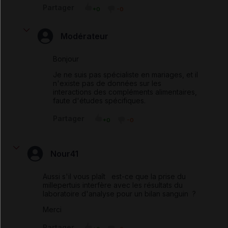
Partager
+0
-0
Modérateur
Bonjour
Je ne suis pas spécialiste en mariages, et il
n'existe pas de données sur les
interactions des compléments alimentaires,
faute d'études spécifiques.
Partager
+0
-0
Nour41
Aussi s'il vous plaît est-ce que la prise du
millepertuis interfère avec les résultats du
laboratoire d'analyse pour un bilan sanguin ?
Merci
Partager