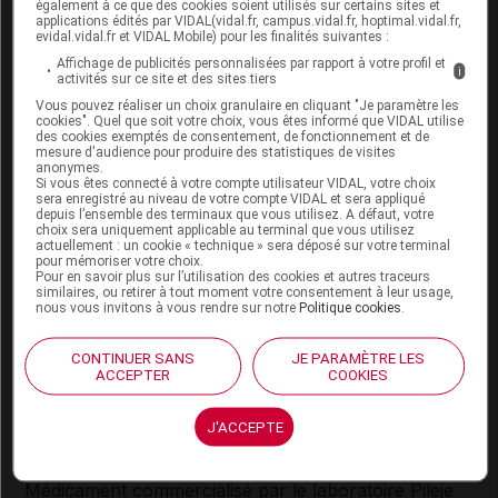
Conseils
également à ce que des cookies soient utilisés sur certains sites et
applications édités par VIDAL(vidal.fr, campus.vidal.fr, hoptimal.vidal.fr,
evidal.vidal.fr et VIDAL Mobile) pour les finalités suivantes :
Le traitement d'un état dépressif, même léger, ne
Affichage de publicités personnalisées par rapport à votre profil et
se résume pas à la prise de médicaments. Le
i
activités sur ce site et des sites tiers
soutien d'un professionnel est souvent d'une
Vous pouvez réaliser un choix granulaire en cliquant "Je paramètre les
aide précieuse pour franchir un cap difficile ou
cookies". Quel que soit votre choix, vous êtes informé que VIDAL utilise
réfléchir sur les causes conscientes ou
des cookies exemptés de consentement, de fonctionnement et de
mesure d'audience pour produire des statistiques de visites
inconscientes qui sont à l'origine de cet état.
anonymes.
Si vous êtes connecté à votre compte utilisateur VIDAL, votre choix
sera enregistré au niveau de votre compte VIDAL et sera appliqué
depuis l’ensemble des terminaux que vous utilisez. A défaut, votre
Effets indésirables possibles du
choix sera uniquement applicable au terminal que vous utilisez
médicament MILLEPERTUIS PILEJE
actuellement : un cookie « technique » sera déposé sur votre terminal
pour mémoriser votre choix.
Pour en savoir plus sur l’utilisation des cookies et autres traceurs
Troubles digestifs,
réaction allergique
cutanée,
similaires, ou retirer à tout moment votre consentement à leur usage,
nous vous invitons à vous rendre sur notre
Politique cookies
.
fatigue,
photosensibilisation
particulièrement chez
les personnes à peau claire (voir Attention).
CONTINUER SANS
JE PARAMÈTRE LES
ACCEPTER
COOKIES
Vous avez ressenti un
effet indésirable
susceptible
d’être dû à ce médicament, vous pouvez le
déclarer
en ligne.
J'ACCEPTE
Médicament commercialisé par le
laboratoire Pileje