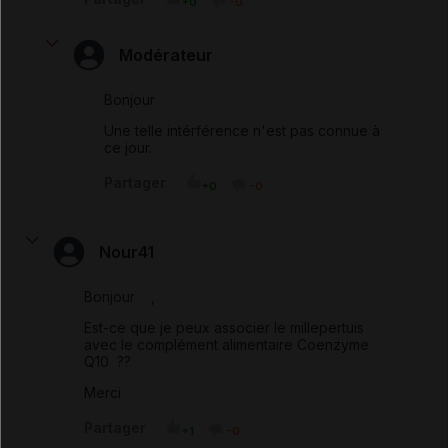
+0
-0
Modérateur
Bonjour
Une telle intérférence n'est pas connue à
ce jour.
Partager
+0
-0
Nour41
Bonjour ,
Est-ce que je peux associer le millepertuis
avec le complément alimentaire Coenzyme
Q10 ??
Merci
Partager
+1
-0