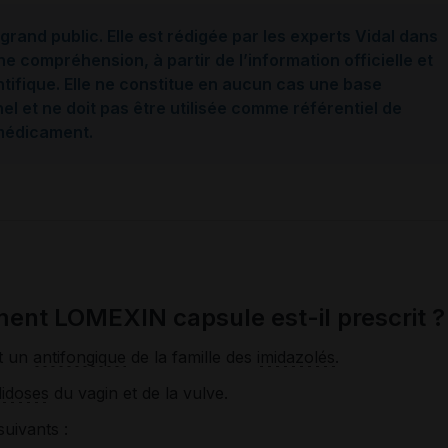
grand public. Elle est rédigée par les experts Vidal dans
ne compréhension, à partir de l’information officielle et
ntifique. Elle ne constitue en aucun cas une base
l et ne doit pas être utilisée comme référentiel de
 médicament.
ent LOMEXIN capsule est-il prescrit ?
nt un
antifongique
de la famille des
imidazolés
.
idoses
du vagin et de la vulve.
suivants :