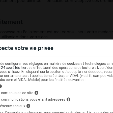
icament peut diminuer l'efficacité contraceptive des crème
laitement
ossesse ou l'allaitement est mal connu : seul votre médeci
utilisation dans votre cas.
pecte votre vie privée
ogie du médicament LOMEXIN capsule
 du vagin.
e configurer vos réglages en matière de cookies et technologies simil
124 sociétés tierces
effectuent des opérations de lecture et/ou d’écr
ous utilisez. En cliquant sur le bouton « J’accepte » ci-dessous, vou
ur certains sites et applications édités par VIDAL (vidal.fr, campus.vidal.
abu.com et VIDAL Mobile) pour les finalités suivantes :
éventuellement 3 jours après.
i
 contenus de ce site
i
s communications vous étant adressées
i
 réseaux sociaux
i
longée, puis restez allongée pendant 5 à 10 minutes. La
on « J’accepte » ci-dessous, vous consentez également à ce que des co