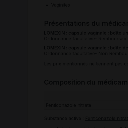
Vaginites
Présentations du médic
LOMEXIN : capsule vaginale ; boîte un
Ordonnance facultative
- Remboursabl
LOMEXIN : capsule vaginale ; boîte de
Ordonnance facultative
- Non Rembou
Les prix mentionnés ne tiennent pas 
Composition du médica
Fenticonazole nitrate
Substance active :
Fenticonazole nitra