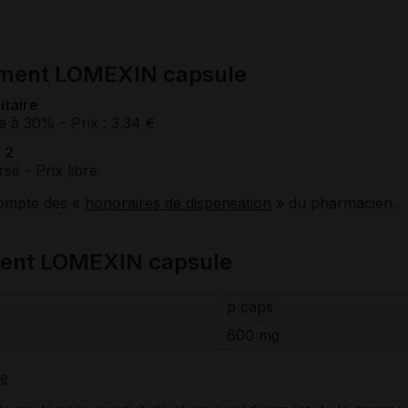
ament LOMEXIN capsule
itaire
e à 30%
- Prix : 3.34 €
 2
rsé
- Prix libre
compte des «
honoraires de dispensation
» du pharmacien.
ment LOMEXIN capsule
p caps
600 mg
te