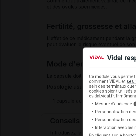
Comme tout traitement vaginal, ce méd
et des ovules spermicides.
Fertilité, grossesse et al
L'effet de ce médicament pendant la gr
peut évaluer le risque éventuel de son 
Vidal res
Mode d'emploi et posol
La capsule doit être introduite au fond
Ce module vous permet d
comment VIDAL et
ses 
sein des terminaux que v
Posologie usuelle :
cookies soient utilisés s
evidal.vidal.fr, fr.m3man
1 capsule au coucher, à renouveler 
Mesure d’audience
Personnalisation des
Conseils
Personnalisation de
Interaction avec les
Introduisez la capsule en position al
En cliquant sur le bout