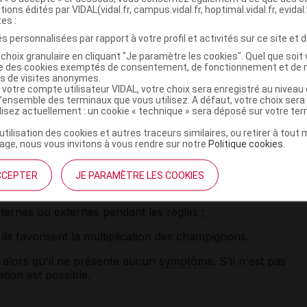
ulement gênant : il est conseillé de porter une protection.
tions édités par VIDAL(vidal.fr, campus.vidal.fr, hoptimal.vidal.fr, evidal.
tes :
 le traitement et évitez de porter des tampons.
s personnalisées par rapport à votre profil et activités sur ce site et d
candidoses
) récidivantes, il est utile de respecter les
choix granulaire en cliquant "Je paramètre les cookies". Quel que soit 
ise des cookies exemptés de consentement, de fonctionnement et de 
venir le développement anormal des candida albicans et
es de visites anonymes.
:
 votre compte utilisateur VIDAL, votre choix sera enregistré au nivea
l’ensemble des terminaux que vous utilisez. A défaut, votre choix ser
ffections nécessitant absolument leur usage. En effet, les
ilisez actuellement : un cookie « technique » sera déposé sur votre te
taines
bactéries
, elles-mêmes tuées par les
antibiotiques
;
’utilisation des cookies et autres traceurs similaires, ou retirer à tou
ge, nous vous invitons à vous rendre sur notre
Politique cookies
.
 au développement des champignons : bien se sécher avant
ilégier les culottes en coton qui absorbent mieux la
illot de bain après avoir nagé en piscine, éviter le port de
CCEPTER
JE PARAMÈTRE LES COOKIES
ternes ou externes pendant les règles ;
: ils favorisent la multiplication des champignons.
 alors qu'il ne présente aucun
symptôme
. S'il n'est pas
tion est possible.