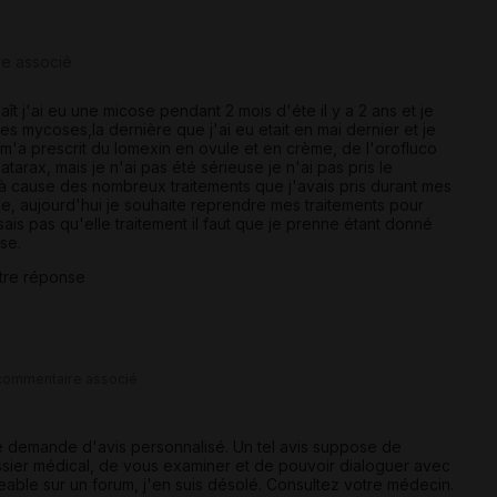
re associé
laît j'ai eu une micose pendant 2 mois d'éte il y a 2 ans et je
es mycoses,la dernière que j'ai eu etait en mai dernier et je
 m'a prescrit du lomexin en ovule et en crème, de l'orofluco
tarax, mais je n'ai pas été sérieuse je n'ai pas pris le
e à cause des nombreux traitements que j'avais pris durant mes
le, aujourd'hui je souhaite reprendre mes traitements pour
 sais pas qu'elle traitement il faut que je prenne étant donné
se.
tre réponse
commentaire associé
e demande d'avis personnalisé. Un tel avis suppose de
ossier médical, de vous examiner et de pouvoir dialoguer avec
able sur un forum, j'en suis désolé. Consultez votre médecin.