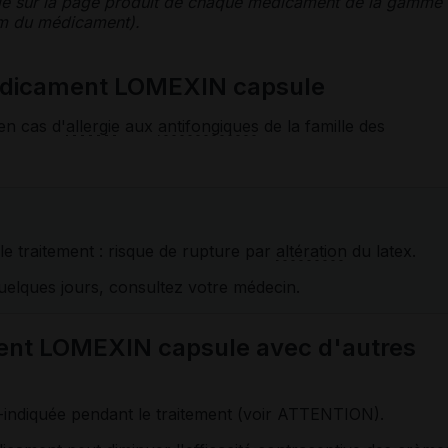
le sur la page produit de chaque médicament de la gamme
nom du médicament).
médicament LOMEXIN capsule
en cas d'
allergie
aux
antifongiques
de la famille des
 le traitement : risque de rupture par
altération
du latex.
 quelques jours, consultez votre médecin.
ent LOMEXIN capsule avec d'autres
re-indiquée pendant le traitement (voir ATTENTION).