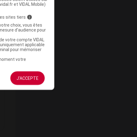
vidal.fr et VIDAL Mobile)
es sites tiers
i
votre choix, vous êtes
mesure d'audience pour
u de votre compte VIDAL
a uniquement applicable
rminal pour mémoriser
t moment votre
J'ACCEPTE