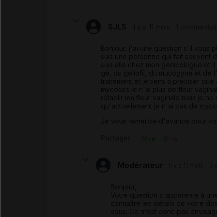
SJLS
Il y a 11 mois
1 commentai
Bonjour, j'ai une question s'il vous p
suis une personne qui fait souvent d
suis allé chez mon genicologue et il
gé, du geliofil, du mucogyne et de l'a
traitement et je tiens à préciser qu
mycoses je n'ai plus de fleur vagina
rétablir ma fleur vaginale mais je ne
qu'actuellement je n'ai pas de myco
Je vous remercie d'avance pour vo
Partager
+0
-0
Modérateur
Il y a 11 mois
0 
Bonjour,
Votre question s'apparente à un
connaître les détails de votre d
vous. Ce n'est donc pas envisage