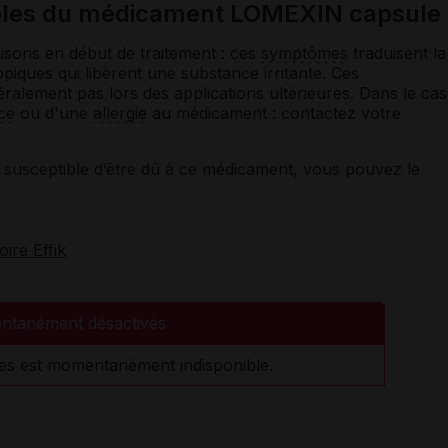
sibles du médicament LOMEXIN capsule
sons en début de traitement : ces
symptômes
traduisent la
iques qui libèrent une substance irritante. Ces
ralement pas lors des applications ultérieures. Dans le cas
ce
ou d'une
allergie
au médicament : contactez votre
susceptible d’être dû à ce médicament, vous pouvez le
oire Effik
ntanément désactivés
es est momentanément indisponible.