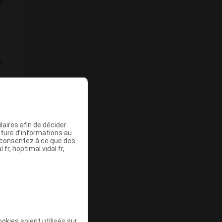
s
n
aires afin de décider
iture d’informations au
s consentez à ce que des
fr, hoptimal.vidal.fr,
okies soient utilisés sur