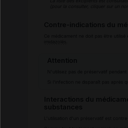
La liste des
excipients
est consultab
(pour la consulter, cliquer sur un 
Contre-indications du 
Ce médicament ne doit pas être utilisé 
imidazolés
.
Attention
N'utilisez pas de préservatif pendant
Si l'infection ne disparaît pas après
Interactions du médicam
substances
L'utilisation d'un préservatif est cont