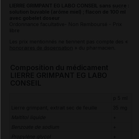
LIERRE GRIMPANT EG LABO CONSEIL sans
sucre
:
solution buvable (arôme miel) ; flacon de 100 ml
avec gobelet doseur
Ordonnance facultative
- Non Remboursé
- Prix
libre
Les prix mentionnés ne tiennent pas compte des «
honoraires de dispensation
» du pharmacien.
Composition du médicament
LIERRE GRIMPANT EG LABO
CONSEIL
p 5 ml
Lierre grimpant, extrait sec de feuille
35 mg
Maltitol liquide
+
Benzoate de
sodium
+
Propylène glycol
+