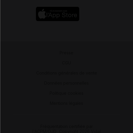
Presse
-
CGU
-
Conditions générales de vente
-
Données personnelles
-
Politique cookies
-
Mentions légales
Fréquentation certifiée par
l'ACPM/OJD
|
Copyright 2026 Vidal