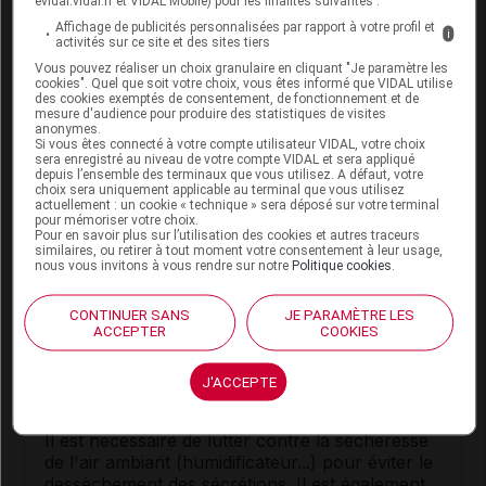
evidal.vidal.fr et VIDAL Mobile) pour les finalités suivantes :
médicament LIERRE GRIMPANT EG
Affichage de publicités personnalisées par rapport à votre profil et
LABO CONSEIL
i
activités sur ce site et des sites tiers
Vous pouvez réaliser un choix granulaire en cliquant "Je paramètre les
Posologie usuelle :
cookies". Quel que soit votre choix, vous êtes informé que VIDAL utilise
des cookies exemptés de consentement, de fonctionnement et de
mesure d'audience pour produire des statistiques de visites
Adulte et adolescent
: 1 gobelet doseur de 7,5 ml
anonymes.
Si vous êtes connecté à votre compte utilisateur VIDAL, votre choix
de solution buvable, 2 fois par jour.
sera enregistré au niveau de votre compte VIDAL et sera appliqué
depuis l’ensemble des terminaux que vous utilisez. A défaut, votre
Enfant de 6 à 11 ans
: 1 gobelet doseur de 5 ml
choix sera uniquement applicable au terminal que vous utilisez
actuellement : un cookie « technique » sera déposé sur votre terminal
de solution buvable, 2 fois par jour.
pour mémoriser votre choix.
Pour en savoir plus sur l’utilisation des cookies et autres traceurs
Enfant de 2 à 5 ans
: 1 gobelet doseur de 2,5 ml
similaires, ou retirer à tout moment votre consentement à leur usage,
nous vous invitons à vous rendre sur notre
Politique cookies
.
de solution buvable, 2 fois par jour.
La durée du traitement ne doit pas dépasser 7
CONTINUER SANS
JE PARAMÈTRE LES
jours sans avis médical.
ACCEPTER
COOKIES
J'ACCEPTE
Conseils
Il est nécessaire de lutter contre la sécheresse
de l'air ambiant (humidificateur...) pour éviter le
dessèchement des sécrétions. Il est également