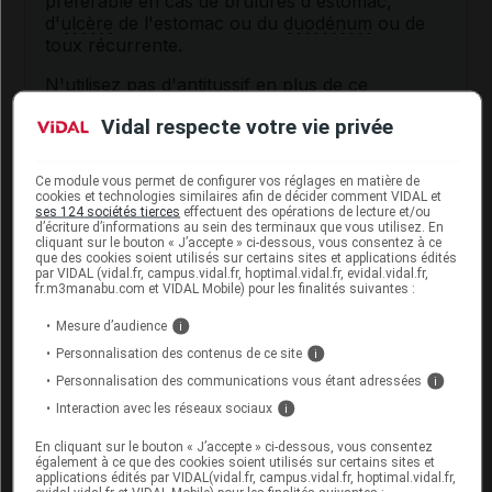
préférable en cas de brûlures d'estomac,
d'
ulcère
de l'estomac ou du
duodénum
ou de
toux récurrente.
N'utilisez pas d'
antitussif
en plus de ce
médicament sans l'avis de votre médecin ou de
Vidal respecte votre vie privée
votre pharmacien.
En cas de fièvre, d'essoufflement ou si les
Ce module vous permet de configurer vos réglages en matière de
symptômes
persistent plus d'une semaine,
cookies et technologies similaires afin de décider comment VIDAL et
consultez votre médecin.
ses 124 sociétés tierces
effectuent des opérations de lecture et/ou
d’écriture d’informations au sein des terminaux que vous utilisez. En
cliquant sur le bouton « J’accepte » ci-dessous, vous consentez à ce
que des cookies soient utilisés sur certains sites et applications édités
Fertilité, grossesse et allaitement
par VIDAL (vidal.fr, campus.vidal.fr, hoptimal.vidal.fr, evidal.vidal.fr,
fr.m3manabu.com et VIDAL Mobile) pour les finalités suivantes :
L'effet de ce médicament pendant la grossesse ou
Mesure d’audience
i
l'allaitement est mal connu. L'évaluation du risque
Personnalisation des contenus de ce site
i
éventuel lié à son utilisation est individuelle :
Personnalisation des communications vous étant adressées
i
demandez conseil à votre pharmacien ou à votre
médecin.
Interaction avec les réseaux sociaux
i
En cliquant sur le bouton « J’accepte » ci-dessous, vous consentez
également à ce que des cookies soient utilisés sur certains sites et
Mode d'emploi et posologie du
applications édités par VIDAL(vidal.fr, campus.vidal.fr, hoptimal.vidal.fr,