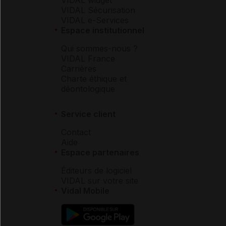
VIDAL Sécurisation
VIDAL e-Services
Espace institutionnel
Qui sommes-nous ?
VIDAL France
Carrières
Charte éthique et
déontologique
Service client
Contact
Aide
Espace partenaires
Éditeurs de logiciel
VIDAL sur votre site
Vidal Mobile