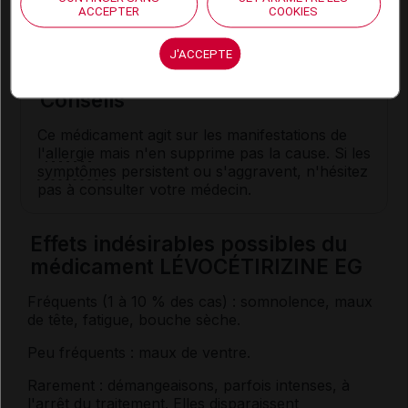
ACCEPTER
COOKIES
En cas d'
insuffisance rénale
, les prises seront
espacées tous les 2 ou 3 jours.
J'ACCEPTE
Conseils
Ce médicament agit sur les manifestations de
l'
allergie
mais n'en supprime pas la cause. Si les
symptômes
persistent ou s'aggravent, n'hésitez
pas à consulter votre médecin.
Effets indésirables possibles du
médicament LÉVOCÉTIRIZINE EG
Fréquents (1 à 10 % des cas) : somnolence, maux
de tête, fatigue, bouche sèche.
Peu fréquents : maux de ventre.
Rarement : démangeaisons, parfois intenses, à
l'arrêt du traitement. Elles disparaissent