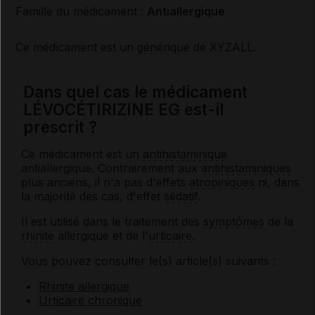
Famille du médicament :
Antiallergique
Ce médicament est un
générique
de XYZALL.
Dans quel cas le médicament
LÉVOCÉTIRIZINE EG est-il
prescrit ?
Ce médicament est un
antihistaminique
antiallergique. Contrairement aux
antihistaminiques
plus anciens, il n'a pas d'effets
atropiniques
ni, dans
la majorité des cas, d'effet
sédatif
.
Il est utilisé dans le traitement des
symptômes
de la
rhinite
allergique et de l'
urticaire
.
Vous pouvez consulter le(s) article(s) suivants :
Rhinite allergique
Urticaire chronique