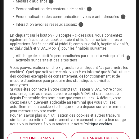
Mesure d’audience
i
le supportez bien, avant de conduire ou d'utiliser
une machine dangereuse.
Personnalisation des contenus de ce site
i
Personnalisation des communications vous étant adressées
i
Interaction avec les réseaux sociaux
i
Fertilité, grossesse et allaitement
En cliquant sur le bouton « J’accepte » ci-dessous, vous consentez
L'effet de ce médicament pendant la grossesse ou
également à ce que des cookies soient utilisés sur certains sites et
applications édités par VIDAL(vidal.fr, campus.vidal.fr, hoptimal.vidal.fr,
l'allaitement est mal connu : seul votre médecin
evidal.vidal.fr et VIDAL Mobile) pour les finalités suivantes :
peut évaluer le risque éventuel de son utilisation
Affichage de publicités personnalisées par rapport à votre profil et
dans votre cas.
i
activités sur ce site et des sites tiers
Vous pouvez réaliser un choix granulaire en cliquant "Je paramètre les
cookies". Quel que soit votre choix, vous êtes informé que VIDAL utilise
des cookies exemptés de consentement, de fonctionnement et de
Mode d'emploi et posologie du
mesure d'audience pour produire des statistiques de visites
médicament LÉVOCÉTIRIZINE EG
anonymes.
Si vous êtes connecté à votre compte utilisateur VIDAL, votre choix
sera enregistré au niveau de votre compte VIDAL et sera appliqué
Les comprimés doivent être avalés avec un verre
depuis l’ensemble des terminaux que vous utilisez. A défaut, votre
choix sera uniquement applicable au terminal que vous utilisez
d'eau, au cours ou en dehors des repas.
actuellement : un cookie « technique » sera déposé sur votre terminal
pour mémoriser votre choix.
Posologie usuelle :
Pour en savoir plus sur l’utilisation des cookies et autres traceurs
similaires, ou retirer à tout moment votre consentement à leur usage,
nous vous invitons à vous rendre sur notre
Politique cookies
.
Adulte et enfant à partir de 6 ans
: 1 comprimé
par jour.
CONTINUER SANS
JE PARAMÈTRE LES