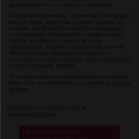
spontanément ou à la reprise du traitement.
Fréquence indéterminée : augmentation de l'appétit,
prise de poids, agressivité, agitation, troubles du
sommeil, état dépressif, sensations vertigineuses,
fourmillements, tremblements, troubles du goût,
malaise,
palpitations
, troubles de la vue,
essoufflement, nausées, vomissements,
diarrhée
,
difficulté à uriner, douleurs articulaires ou
musculaires, éruption cutanée, œdème de
Quincke
,
réaction allergique
,
hépatite
.
Vous avez ressenti un
effet indésirable
susceptible
d’être dû à ce médicament, vous pouvez le
déclarer
en ligne.
Médicament commercialisé par le
laboratoire EG Labo
Les commentaires sont
momentanément désactivés