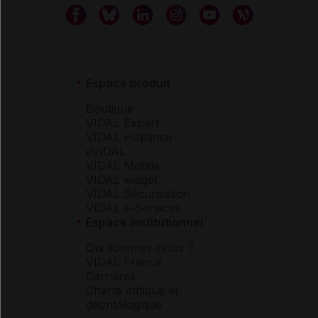
Espace produit
Boutique
VIDAL Expert
VIDAL Hoptimal
eVIDAL
VIDAL Mobile
VIDAL widget
VIDAL Sécurisation
VIDAL e-Services
Espace institutionnel
Qui sommes-nous ?
VIDAL France
Carrières
Charte éthique et
déontologique