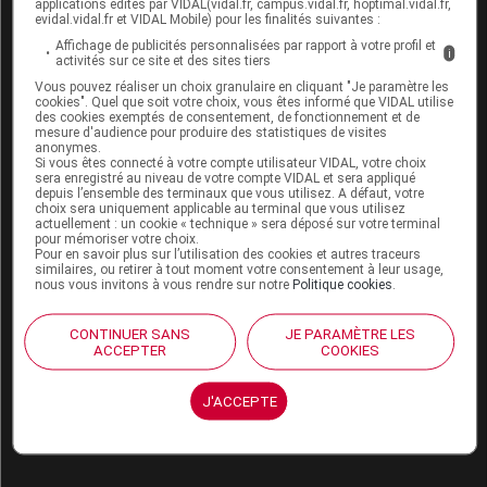
applications édités par VIDAL(vidal.fr, campus.vidal.fr, hoptimal.vidal.fr,
déconseillé. Au cours des 6 derniers mois de la
evidal.vidal.fr et VIDAL Mobile) pour les finalités suivantes :
grossesse, une prise prolongée de ce médicament
Affichage de publicités personnalisées par rapport à votre profil et
i
activités sur ce site et des sites tiers
peut altérer les reins du fœtus. Son utilisation est
contre-indiquée à partir du 4
e
mois de la
Vous pouvez réaliser un choix granulaire en cliquant "Je paramètre les
cookies". Quel que soit votre choix, vous êtes informé que VIDAL utilise
grossesse.
des cookies exemptés de consentement, de fonctionnement et de
mesure d'audience pour produire des statistiques de visites
En conséquence, un désir de grossesse nécessite
anonymes.
Si vous êtes connecté à votre compte utilisateur VIDAL, votre choix
le remplacement de ce médicament par un autre
sera enregistré au niveau de votre compte VIDAL et sera appliqué
antihypertenseur
. Si une grossesse survient alors
depuis l’ensemble des terminaux que vous utilisez. A défaut, votre
choix sera uniquement applicable au terminal que vous utilisez
que vous prenez ce médicament, consultez
actuellement : un cookie « technique » sera déposé sur votre terminal
rapidement votre médecin pour qu'il modifie votre
pour mémoriser votre choix.
traitement.
Pour en savoir plus sur l’utilisation des cookies et autres traceurs
similaires, ou retirer à tout moment votre consentement à leur usage,
nous vous invitons à vous rendre sur notre
Politique cookies
.
Allaitement :
CONTINUER SANS
JE PARAMÈTRE LES
Les données disponibles ne permettent pas de
ACCEPTER
COOKIES
savoir si ce médicament passe dans le lait maternel
; il est recommandé d'utiliser un médicament dont
J'ACCEPTE
la sécurité d'emploi pendant l'allaitement est mieux
établie.