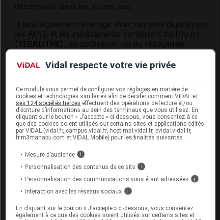
déconseillé dans les autres cas.
Il peut également interagir avec certains
diurétiques
,
les
AINS
et les médicaments contenant du
lithium
(
TÉRALITHE
), du
potassium
ou du répaglinide.
En outre, l'effet des
antihypertenseurs
peut être
Vidal respecte votre vie privée
augmenté par certains médicaments tels que les
neuroleptiques
, les
antidépresseurs imipraminiques
,
Ce module vous permet de configurer vos réglages en matière de
les
alphabloquants
utilisés dans les troubles
cookies et technologies similaires afin de décider comment VIDAL et
urinaires, les médicaments contenant du baclofène
ses 124 sociétés tierces
effectuent des opérations de lecture et/ou
; il peut être diminué par les
corticoïdes
. Votre
d’écriture d’informations au sein des terminaux que vous utilisez. En
cliquant sur le bouton « J’accepte » ci-dessous, vous consentez à ce
médecin doit être informé si vous êtes traité par l'un
que des cookies soient utilisés sur certains sites et applications édités
ou l'autre de ces médicaments.
par VIDAL (vidal.fr, campus.vidal.fr, hoptimal.vidal.fr, evidal.vidal.fr,
fr.m3manabu.com et VIDAL Mobile) pour les finalités suivantes :
Mesure d’audience
i
Fertilité, grossesse et allaitement
Personnalisation des contenus de ce site
i
Grossesse :
Personnalisation des communications vous étant adressées
i
Interaction avec les réseaux sociaux
i
L'effet de ce médicament sur l'enfant à naître
En cliquant sur le bouton « J’accepte » ci-dessous, vous consentez
pendant les 3 premiers mois de la grossesse est
également à ce que des cookies soient utilisés sur certains sites et
mal connu. Par prudence, son usage est