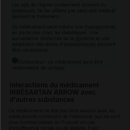
Les
sels
de régime contiennent souvent du
potassium
, ne les utilisez pas sans avis médical
pendant le traitement.
Ce médicament peut induire une
hypoglycémie
,
en particulier chez les diabétiques. Une
surveillance renforcée de la
glycémie
et une
adaptation des doses d'
antidiabétiques
peuvent
être nécessaires.
Conducteur : ce médicament peut être
responsable de
vertiges
.
Interactions du médicament
IRBÉSARTAN ARROW avec
d'autres substances
Ce médicament ne doit pas être associé avec les
médicaments contenant de l'aliskirène (qui ne sont
plus commercialisés en France) en cas
d'
insuffisance rénale
ou de
diabète
. Il est