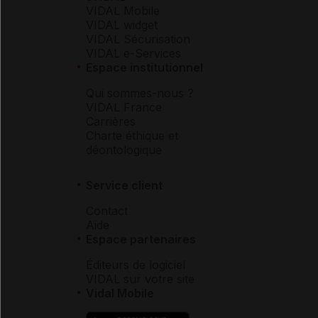
VIDAL Mobile
VIDAL widget
VIDAL Sécurisation
VIDAL e-Services
Espace institutionnel
Qui sommes-nous ?
VIDAL France
Carrières
Charte éthique et
déontologique
Service client
Contact
Aide
Espace partenaires
Éditeurs de logiciel
VIDAL sur votre site
Vidal Mobile