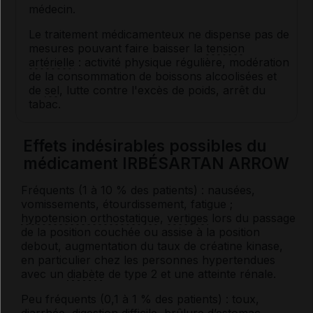
médecin.
Le traitement médicamenteux ne dispense pas de
mesures pouvant faire baisser la
tension
artérielle
: activité physique régulière, modération
de la consommation de boissons alcoolisées et
de
sel
, lutte contre l'excès de poids, arrêt du
tabac.
Effets indésirables possibles du
médicament IRBÉSARTAN ARROW
Fréquents (1 à 10 % des patients) : nausées,
vomissements, étourdissement, fatigue ;
hypotension orthostatique
,
vertiges
lors du passage
de la position couchée ou assise à la position
debout, augmentation du taux de créatine kinase,
en particulier chez les personnes hypertendues
avec un
diabète
de type 2 et une atteinte rénale.
Peu fréquents (0,1 à 1 % des patients) : toux,
diarrhée
, digestion difficile, brûlure d’estomac,