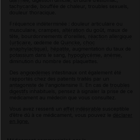
tachycardie
, bouffée de chaleur, troubles sexuels,
douleur thoracique.
Fréquence indéterminée : douleur articulaire ou
musculaire, crampes,
altération
du goût, maux de
tête, bourdonnements d'oreilles,
réaction allergique
(
urticaire
, œdème de
Quincke
,
choc
anaphylactique
),
hépatite
, augmentation du taux de
potassium
dans le sang,
hypoglycémie
,
anémie
,
diminution du nombre des plaquettes.
Des
angiœdèmes
intestinaux ont également été
rapportés chez des patients traités par un
antagoniste
de l'angiotensine II. En cas de
troubles
digestifs
inhabituels, pensez à signaler la prise de ce
médicament au médecin que vous consultez.
Vous avez ressenti un
effet indésirable
susceptible
d’être dû à ce médicament, vous pouvez le
déclarer
en ligne.