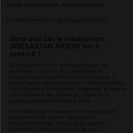
Famille du médicament :
Antihypertenseur
Ce médicament est un
générique
d'APROVEL.
Dans quel cas le médicament
IRBÉSARTAN ARROW est-il
prescrit ?
Ce médicament est un
antihypertenseur
qui
appartient à la famille des
antagonistes
de
l'angiotensine II (également appelés sartans). Il
bloque l'action de l'angiotensine II. Cette substance,
naturellement présente dans l'organisme, provoque
une contraction des
artères
qui augmente la
pression artérielle
et fatigue le cœur.
Il est utilisé dans le traitement de l'
hypertension
artérielle
et pour ralentir l'
altération
du
fonctionnement des reins chez les patients
hypertendus atteints de
diabète
de type 2.