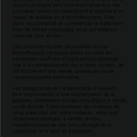
tension artérielle
peut être importante lors des
premières prises du médicament et expose à un
risque de malaise ou d'étourdissement. Il est
donc recommandé de commencer le traitement
avec de faibles
posologies
, sous surveillance
médicale plus étroite.
Des précautions sont nécessaires en cas
d'
insuffisance cardiaque
grave ou chez les
personnes souffrant d'
hypertension artérielle
due à un rétrécissement des
artères
rénales, de
rétrécissement des valves cardiaques ou de
cardiomyopathie
obstructive.
Les
antagonistes
de l'angiotensine II peuvent
être responsables d'une augmentation de la
kaliémie
, notamment en cas d'
insuffisance rénale
ou de
diabète
. Faites pratiquer les analyses de
sang prescrites par votre médecin ; elles sont
notamment destinées à vérifier le bon
fonctionnement de vos reins (dosage de la
créatinine
) et le taux de
potassium
.