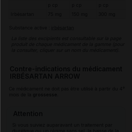
p cp
p cp
p cp
Irbésartan
75 mg
150 mg
300 mg
Substance active :
irbésartan
La liste des
excipients
est consultable sur la page
produit de chaque médicament de la gamme (pour
la consulter, cliquer sur un nom du médicament).
Contre-indications du médicament
IRBÉSARTAN ARROW
e
Ce médicament ne doit pas être utilisé à partir du 4
mois de la
grossesse
.
Attention
Si vous suiviez auparavant un traitement par
diurétique
ou un régime sans
sel
, la baisse de la