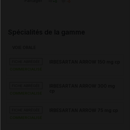
Partager
+0
-0
Spécialités de la gamme
VOIE ORALE
FICHE ABRÉGÉE
IRBESARTAN ARROW 150 mg cp
COMMERCIALISÉ
FICHE ABRÉGÉE
IRBESARTAN ARROW 300 mg
cp
COMMERCIALISÉ
FICHE ABRÉGÉE
IRBESARTAN ARROW 75 mg cp
COMMERCIALISÉ