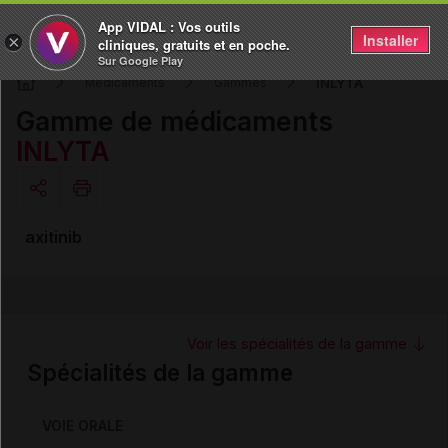
App VIDAL : Vos outils
Installer
×
cliniques, gratuits et en poche.
Sur Google Play
INLYTA
Médicaments
Gammes
Gamme de médicaments
INLYTA
Copier l'url
axitinib
Email
Voir les spécialités de la gamme
Spécialités de la gamme
VOIE ORALE