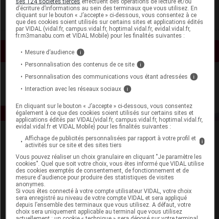
ses 124 sociétés tierces
effectuent des opérations de lecture et/ou
d’écriture d’informations au sein des terminaux que vous utilisez. En
cliquant sur le bouton « J’accepte » ci-dessous, vous consentez à ce
que des cookies soient utilisés sur certains sites et applications édités
par VIDAL (vidal.fr, campus.vidal.fr, hoptimal.vidal.fr, evidal.vidal.fr,
fr.m3manabu.com et VIDAL Mobile) pour les finalités suivantes :
Voir les actualités liées
Mesure d’audience
i
Personnalisation des contenus de ce site
i
Personnalisation des communications vous étant adressées
i
Interaction avec les réseaux sociaux
i
En cliquant sur le bouton « J’accepte » ci-dessous, vous consentez
également à ce que des cookies soient utilisés sur certains sites et
applications édités par VIDAL(vidal.fr, campus.vidal.fr, hoptimal.vidal.fr,
evidal.vidal.fr et VIDAL Mobile) pour les finalités suivantes :
Affichage de publicités personnalisées par rapport à votre profil et
i
activités sur ce site et des sites tiers
Vous pouvez réaliser un choix granulaire en cliquant "Je paramètre les
cookies". Quel que soit votre choix, vous êtes informé que VIDAL utilise
des cookies exemptés de consentement, de fonctionnement et de
mesure d'audience pour produire des statistiques de visites
anonymes.
Espace produit
Si vous êtes connecté à votre compte utilisateur VIDAL, votre choix
sera enregistré au niveau de votre compte VIDAL et sera appliqué
Boutique
depuis l’ensemble des terminaux que vous utilisez. A défaut, votre
choix sera uniquement applicable au terminal que vous utilisez
VIDAL Expert
actuellement : un cookie « technique » sera déposé sur votre terminal