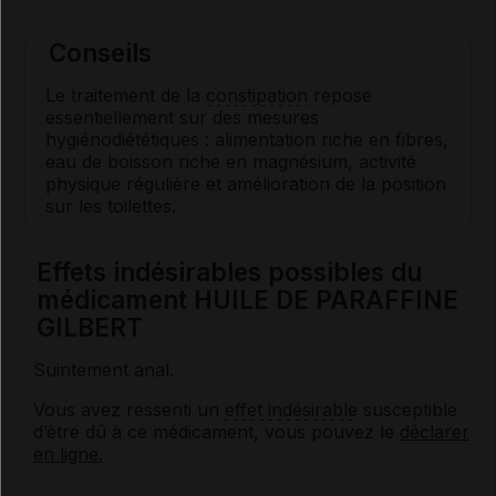
Conseils
Le traitement de la
constipation
repose
essentiellement sur des mesures
hygiénodiététiques : alimentation riche en fibres,
eau de boisson riche en magnésium, activité
physique régulière et amélioration de la position
sur les toilettes.
Effets indésirables possibles du
médicament HUILE DE PARAFFINE
GILBERT
Suintement anal.
Vous avez ressenti un
effet indésirable
susceptible
d’être dû à ce médicament, vous pouvez le
déclarer
en ligne.