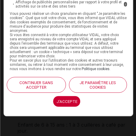
connue pour être toxique pendant la grossesse ou
Affichage de publicités personnalisées par rapport à votre profil et
i
activités sur ce site et des sites tiers
l'allaitement ; néanmoins, il peut réduire
l'absorption de certaines
vitamines
: son usage doit
Vous pouvez réaliser un choix granulaire en cliquant "Je paramètre les
cookies". Quel que soit votre choix, vous êtes informé que VIDAL utilise
être ponctuel.
des cookies exemptés de consentement, de fonctionnement et de
mesure d'audience pour produire des statistiques de visites
anonymes.
Si vous êtes connecté à votre compte utilisateur VIDAL, votre choix
Mode d'emploi et posologie du
sera enregistré au niveau de votre compte VIDAL et sera appliqué
depuis l’ensemble des terminaux que vous utilisez. A défaut, votre
médicament HUILE DE PARAFFINE
choix sera uniquement applicable au terminal que vous utilisez
actuellement : un cookie « technique » sera déposé sur votre terminal
GILBERT
pour mémoriser votre choix.
Pour en savoir plus sur l’utilisation des cookies et autres traceurs
similaires, ou retirer à tout moment votre consentement à leur usage,
Ce médicament peut être pris soit le matin à jeun,
nous vous invitons à vous rendre sur notre
Politique cookies
.
soit à distance des repas.
L'effet laxatif se manifeste dans un délai de 6 à 8
CONTINUER SANS
JE PARAMÈTRE LES
ACCEPTER
COOKIES
heures.
Posologie usuelle :
J'ACCEPTE
Adulte
: 1 à 3 cuillères à soupe par jour.
Enfant de 6 à 15 ans
: 1 à 3 cuillères à café par
jour.