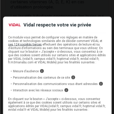
certaines
vitamines
(A, D, E, K) en cas
d'utilisation prolongée.
Les
laxatifs lubrifiants
contiennent des huiles qui,
en cas de passage accidentel dans les bronches
Vidal respecte votre vie privée
(troubles de la déglutition, vomissements, reflux
gastro-œsophagien...), exposent à des
complications pulmonaires sérieuses. Ce
Ce module vous permet de configurer vos réglages en matière de
médicament doit donc être pris au moins 2
cookies et technologies similaires afin de décider comment VIDAL et
ses 124 sociétés tierces
effectuent des opérations de lecture et/ou
heures avant le coucher et doit être utilisé avec
d’écriture d’informations au sein des terminaux que vous utilisez. En
prudence chez la personne âgée ayant des
cliquant sur le bouton « J’accepte » ci-dessous, vous consentez à ce
que des cookies soient utilisés sur certains sites et applications édités
difficultés à avaler et chez le jeune enfant.
par VIDAL (vidal.fr, campus.vidal.fr, hoptimal.vidal.fr, evidal.vidal.fr,
fr.m3manabu.com et VIDAL Mobile) pour les finalités suivantes :
L'usage des laxatifs doit rester exceptionnel chez
l'enfant.
Mesure d’audience
i
Personnalisation des contenus de ce site
i
Cette huile ne doit pas être chauffée et est
Personnalisation des communications vous étant adressées
i
impropre à la cuisson des aliments.
Interaction avec les réseaux sociaux
i
Fertilité, grossesse et allaitement
En cliquant sur le bouton « J’accepte » ci-dessous, vous consentez
également à ce que des cookies soient utilisés sur certains sites et
applications édités par VIDAL(vidal.fr, campus.vidal.fr, hoptimal.vidal.fr,
Ce médicament ne contient aucune substance
evidal.vidal.fr et VIDAL Mobile) pour les finalités suivantes :