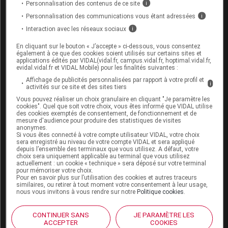
Personnalisation des contenus de ce site
i
Personnalisation des communications vous étant adressées
i
Mode d'emploi et posologie du
Interaction avec les réseaux sociaux
i
médicament HOMÉOGÈNE 9
En cliquant sur le bouton « J’accepte » ci-dessous, vous consentez
également à ce que des cookies soient utilisés sur certains sites et
Les comprimés doivent être sucés lentement et de
applications édités par VIDAL(vidal.fr, campus.vidal.fr, hoptimal.vidal.fr,
préférence à distance des repas.
evidal.vidal.fr et VIDAL Mobile) pour les finalités suivantes :
Affichage de publicités personnalisées par rapport à votre profil et
Pour les enfants de moins de 6 ans, le comprimé
i
activités sur ce site et des sites tiers
doit être dissous dans un demi-verre d'eau.
Vous pouvez réaliser un choix granulaire en cliquant "Je paramètre les
cookies". Quel que soit votre choix, vous êtes informé que VIDAL utilise
Posologie usuelle :
des cookies exemptés de consentement, de fonctionnement et de
mesure d'audience pour produire des statistiques de visites
anonymes.
Si vous êtes connecté à votre compte utilisateur VIDAL, votre choix
Adulte et enfant de plus de 2 ans
: 1 comprimé,
sera enregistré au niveau de votre compte VIDAL et sera appliqué
2 à 4 fois par jour. Espacer les prises dès
depuis l’ensemble des terminaux que vous utilisez. A défaut, votre
amélioration et cesser les prises dès la
choix sera uniquement applicable au terminal que vous utilisez
actuellement : un cookie « technique » sera déposé sur votre terminal
disparition des
symptôme
.
pour mémoriser votre choix.
Pour en savoir plus sur l’utilisation des cookies et autres traceurs
La durée du traitement ne doit pas dépasser 7
similaires, ou retirer à tout moment votre consentement à leur usage,
nous vous invitons à vous rendre sur notre
Politique cookies
.
jours sans avis médical.
CONTINUER SANS
JE PARAMÈTRE LES
ACCEPTER
COOKIES