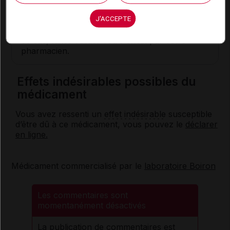
Conseils
J'ACCEPTE
Ce médicament peut être en accès libre (ou
accès direct) dans certaines pharmacies ; dans
ce cas, faites valider votre choix par votre
pharmacien.
Effets indésirables possibles du
médicament
Vous avez ressenti un
effet indésirable
susceptible
d’être dû à ce médicament, vous pouvez le
déclarer
en ligne.
Médicament commercialisé par le
laboratoire Boiron
Les commentaires sont
momentanément désactivés
La publication de commentaires est