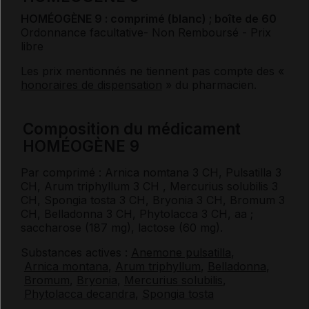
HOMÉOGÈNE 9 : comprimé (blanc) ; boîte de 60
Ordonnance facultative
- Non Remboursé
- Prix
libre
Les prix mentionnés ne tiennent pas compte des «
honoraires de dispensation
» du pharmacien.
Composition du médicament
HOMÉOGÈNE 9
Par comprimé : Arnica nomtana 3
CH
, Pulsatilla 3
CH
, Arum triphyllum 3
CH
, Mercurius solubilis 3
CH
, Spongia tosta 3
CH
, Bryonia 3
CH
, Bromum 3
CH
, Belladonna 3
CH
, Phytolacca 3
CH
, aa ;
saccharose
(187 mg),
lactose
(60 mg).
Substances actives :
Anemone pulsatilla
,
Arnica montana
,
Arum triphyllum
,
Belladonna
,
Bromum
,
Bryonia
,
Mercurius solubilis
,
Phytolacca decandra
,
Spongia tosta