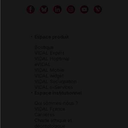
Espace produit
Boutique
VIDAL Expert
VIDAL Hoptimal
eVIDAL
VIDAL Mobile
VIDAL widget
VIDAL Sécurisation
VIDAL e-Services
Espace institutionnel
Qui sommes-nous ?
VIDAL France
Carrières
Charte éthique et
déontologique