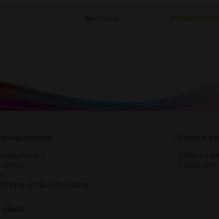
Non Remb.
COMMERCIALI
institutionnel
Espace pa
mmes-nous ?
Éditeurs de
France
VIDAL sur 
es
éthique et déontologique
 client