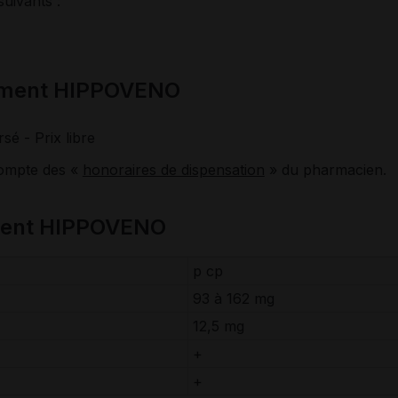
suivants :
cament HIPPOVENO
rsé
- Prix libre
compte des «
honoraires de dispensation
» du pharmacien.
ment HIPPOVENO
p cp
93 à 162 mg
12,5 mg
+
+