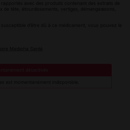
 rapportés avec des produits contenant des extraits de
x de tête, étourdissements,
vertiges
, démangeaisons,
susceptible d’être dû à ce médicament, vous pouvez le
toire Medipha Santé
ntanément désactivés
es est momentanément indisponible.