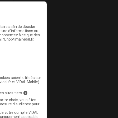
aires afin de décider
iture d’informations au
s consentez à ce que des
fr, hoptimal.vidal.fr,
okies soient utilisés sur
vidal.fr et VIDAL Mobile)
es sites tiers
i
votre choix, vous êtes
mesure d'audience pour
.
u de votre compte VIDAL
a uniquement applicable