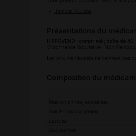
Vous pouvez consulter le(s) article(s) 
Jambes lourdes
Présentations du médi
HIPPOVENO : comprimé ; boîte de 40
Ordonnance facultative
- Non Rembou
Les prix mentionnés ne tiennent pas 
Composition du médica
Marron d'Inde, extrait sec
Soit
Protoaescigénine
Lactose
Saccharose