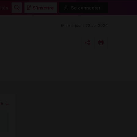
ités
S'inscrire
Se connecter
Rechercher
Mise à jour : 22 Jui 2024
Copier l'url
Email
me