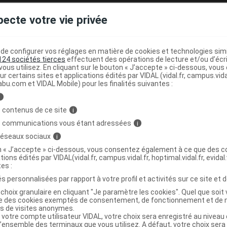
pènes
,
Marron d'Inde extrait sec
pecte votre vie privée
le sur la page produit de chaque médicament de la gamme
nom du médicament).
e configurer vos réglages en matière de cookies et technologies simil
124 sociétés tierces
effectuent des opérations de lecture et/ou d’écr
ous utilisez. En cliquant sur le bouton « J’accepte » ci-dessous, vou
ur certains sites et applications édités par VIDAL (vidal.fr, campus.vidal.
abu.com et VIDAL Mobile) pour les finalités suivantes :
révenir le risque de
phlébite
chez les malades alités ou
i
 contenus de ce site
i
sans avis médical.
s communications vous étant adressées
i
 réseaux sociaux
i
se
repose sur des mesures spécifiques telles que le port de
on « J’accepte » ci-dessous, vous consentez également à ce que des co
tions édités par VIDAL(vidal.fr, campus.vidal.fr, hoptimal.vidal.fr, evidal.
tes :
s personnalisées par rapport à votre profil et activités sur ce site et d
laitement
choix granulaire en cliquant "Je paramètre les cookies". Quel que soit 
ise des cookies exemptés de consentement, de fonctionnement et de 
rossesse ou l'allaitement est mal connu. Par mesure de
es de visites anonymes.
édical est déconseillée chez la femme enceinte ou qui allaite
 votre compte utilisateur VIDAL, votre choix sera enregistré au nivea
l’ensemble des terminaux que vous utilisez. A défaut, votre choix ser