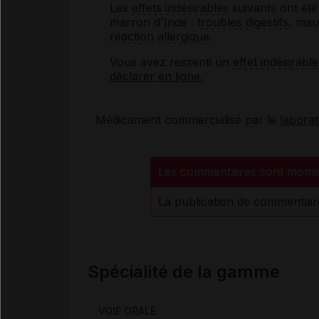
Les
effets indésirables
suivants ont été
marron d'Inde :
troubles digestifs
, mau
réaction allergique
.
Vous avez ressenti un
effet indésirable
déclarer en ligne.
Médicament commercialisé par le
labora
Les commentaires sont mome
La publication de commentair
Spécialité de la gamme
VOIE ORALE