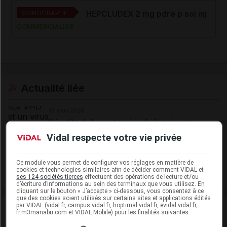
MONOGRAPHIE
HEPCLUDEX 2 mg pdre p sol inj
COMMERCIALISÉ
Actualité liée
17 mars 2026
Hépatite delta : extension de la prise en
charge d'HEPCLUDEX en population
Vidal respecte votre vie privée
pédiatrique
Ce module vous permet de configurer vos réglages en matière de
cookies et technologies similaires afin de décider comment VIDAL et
Voir plus
ses 124 sociétés tierces
effectuent des opérations de lecture et/ou
d’écriture d’informations au sein des terminaux que vous utilisez. En
cliquant sur le bouton « J’accepte » ci-dessous, vous consentez à ce
que des cookies soient utilisés sur certains sites et applications édités
par VIDAL (vidal.fr, campus.vidal.fr, hoptimal.vidal.fr, evidal.vidal.fr,
fr.m3manabu.com et VIDAL Mobile) pour les finalités suivantes :