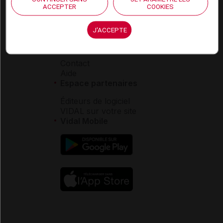
Carrières
ACCEPTER
COOKIES
Charte éthique et
déontologique
J'ACCEPTE
Service client
Contact
Aide
Espace partenaires
Éditeurs de logiciel
VIDAL sur votre site
Vidal Mobile