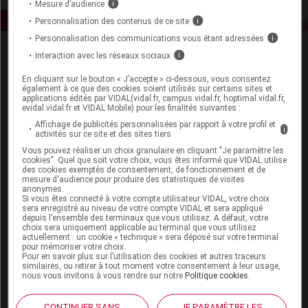
Mesure d’audience
i
Personnalisation des contenus de ce site
i
Personnalisation des communications vous étant adressées
i
Interaction avec les réseaux sociaux
i
En cliquant sur le bouton « J’accepte » ci-dessous, vous consentez
également à ce que des cookies soient utilisés sur certains sites et
applications édités par VIDAL(vidal.fr, campus.vidal.fr, hoptimal.vidal.fr,
evidal.vidal.fr et VIDAL Mobile) pour les finalités suivantes :
Espace produit
Affichage de publicités personnalisées par rapport à votre profil et
i
activités sur ce site et des sites tiers
Boutique
Vous pouvez réaliser un choix granulaire en cliquant "Je paramètre les
VIDAL Expert
cookies". Quel que soit votre choix, vous êtes informé que VIDAL utilise
des cookies exemptés de consentement, de fonctionnement et de
VIDAL Hoptimal
mesure d'audience pour produire des statistiques de visites
eVIDAL
anonymes.
Si vous êtes connecté à votre compte utilisateur VIDAL, votre choix
VIDAL Mobile
sera enregistré au niveau de votre compte VIDAL et sera appliqué
VIDAL widget
depuis l’ensemble des terminaux que vous utilisez. A défaut, votre
VIDAL Sécurisation
choix sera uniquement applicable au terminal que vous utilisez
actuellement : un cookie « technique » sera déposé sur votre terminal
VIDAL e-Services
pour mémoriser votre choix.
Espace institutionnel
Pour en savoir plus sur l’utilisation des cookies et autres traceurs
similaires, ou retirer à tout moment votre consentement à leur usage,
nous vous invitons à vous rendre sur notre
Politique cookies
.
Qui sommes-nous ?
VIDAL France
CONTINUER SANS
JE PARAMÈTRE LES