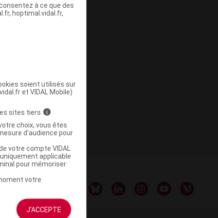
s consentez à ce que des
fr, hoptimal.vidal.fr,
te 1
okies soient utilisés sur
vidal.fr et VIDAL Mobile)
te 1
es sites tiers
i
votre choix, vous êtes
mesure d'audience pour
u de votre compte VIDAL
a uniquement applicable
rminal pour mémoriser
t moment votre
J'ACCEPTE