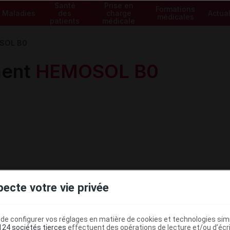
Santé
Prise en
Formations
Maladies
des
charge
Actual
médicales
patients
médicale
SOL B0
ment
HEMOSOL B0
pecte votre vie privée
Voir les spécialités de la gam
e configurer vos réglages en matière de cookies et technologies simil
124 sociétés tierces
effectuent des opérations de lecture et/ou d’écr