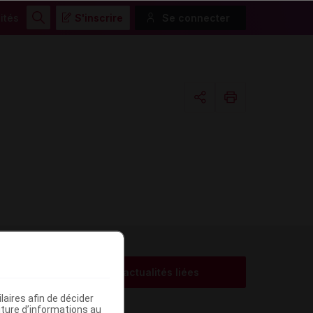
ités
S'inscrire
Se connecter
Rechercher
Copier l'url
Email
Voir les actualités liées
me
aires afin de décider
iture d’informations au