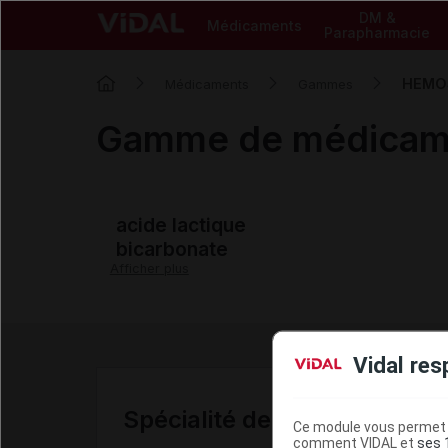
DM &
Médicaments
Parapharmacie
HEMO
Médicaments
Gammes
Gamme de médica
acide lactique
bicarbonate
Afficher plus
Vidal res
Spécialité de la gamme
Ce module vous permet d
comment VIDAL et
ses 