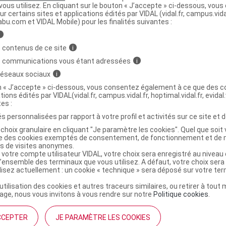
ous utilisez. En cliquant sur le bouton « J’accepte » ci-dessous, vou
ur certains sites et applications édités par VIDAL (vidal.fr, campus.vidal.
abu.com et VIDAL Mobile) pour les finalités suivantes :
i
p
intraveineuse
Lis
l/hémodial continu
 contenus de ce site
i
s communications vous étant adressées
i
 réseaux sociaux
i
on « J’accepte » ci-dessous, vous consentez également à ce que des co
tions édités par VIDAL(vidal.fr, campus.vidal.fr, hoptimal.vidal.fr, evidal.
tes :
p
hémodialyse
Lis
l/hémodial continu
s personnalisées par rapport à votre profil et activités sur ce site et d
choix granulaire en cliquant "Je paramètre les cookies". Quel que soit 
ise des cookies exemptés de consentement, de fonctionnement et de 
es de visites anonymes.
 votre compte utilisateur VIDAL, votre choix sera enregistré au nivea
l’ensemble des terminaux que vous utilisez. A défaut, votre choix ser
ilisez actuellement : un cookie « technique » sera déposé sur votre te
’utilisation des cookies et autres traceurs similaires, ou retirer à tou
ge, nous vous invitons à vous rendre sur notre
Politique cookies
.
CCEPTER
JE PARAMÈTRE LES COOKIES