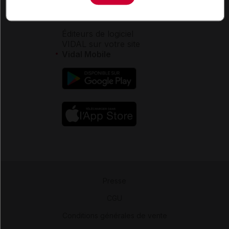
Aide
Espace partenaires
Éditeurs de logiciel
VIDAL sur votre site
Vidal Mobile
Presse
-
CGU
-
Conditions générales de vente
-