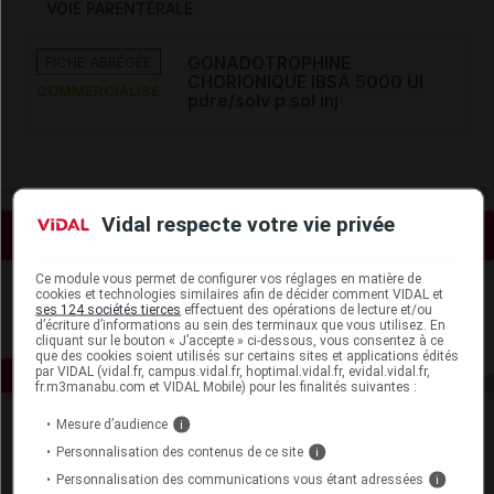
VOIE PARENTÉRALE
FICHE ABRÉGÉE
GONADOTROPHINE
CHORIONIQUE IBSA 5000 UI
COMMERCIALISÉ
pdre/solv p sol inj
Vidal respecte votre vie privée
Voir les actualités liées
Ce module vous permet de configurer vos réglages en matière de
cookies et technologies similaires afin de décider comment VIDAL et
ses 124 sociétés tierces
effectuent des opérations de lecture et/ou
d’écriture d’informations au sein des terminaux que vous utilisez. En
cliquant sur le bouton « J’accepte » ci-dessous, vous consentez à ce
que des cookies soient utilisés sur certains sites et applications édités
par VIDAL (vidal.fr, campus.vidal.fr, hoptimal.vidal.fr, evidal.vidal.fr,
fr.m3manabu.com et VIDAL Mobile) pour les finalités suivantes :
Mesure d’audience
i
Personnalisation des contenus de ce site
i
Personnalisation des communications vous étant adressées
i