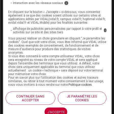
Interaction avec les réseaux sociaux
i
Espace produit
En cliquant sur le bouton « J’accepte » ci-dessous, vous consentez
également à ce que des cookies soient utilisés sur certains sites et
Boutique
applications édités par VIDAL(vidal.fr, campus.vidal.fr, hoptimal.vidal.fr,
evidal.vidal.fr et VIDAL Mobile) pour les finalités suivantes :
VIDAL Expert
Affichage de publicités personnalisées par rapport à votre profil et
VIDAL Hoptimal
i
activités sur ce site et des sites tiers
eVIDAL
Vous pouvez réaliser un choix granulaire en cliquant "Je paramètre les
VIDAL Mobile
cookies". Quel que soit votre choix, vous êtes informé que VIDAL utilise
VIDAL widget
des cookies exemptés de consentement, de fonctionnement et de
mesure d'audience pour produire des statistiques de visites
VIDAL Sécurisation
anonymes.
VIDAL e-Services
Si vous êtes connecté à votre compte utilisateur VIDAL, votre choix
Espace institutionnel
sera enregistré au niveau de votre compte VIDAL et sera appliqué
depuis l’ensemble des terminaux que vous utilisez. A défaut, votre
choix sera uniquement applicable au terminal que vous utilisez
Qui sommes-nous ?
actuellement : un cookie « technique » sera déposé sur votre terminal
VIDAL France
pour mémoriser votre choix.
Pour en savoir plus sur l’utilisation des cookies et autres traceurs
Carrières
similaires, ou retirer à tout moment votre consentement à leur usage,
Charte éthique et
nous vous invitons à vous rendre sur notre
Politique cookies
.
déontologique
CONTINUER SANS
JE PARAMÈTRE LES
ACCEPTER
COOKIES
Service client
Contact
J'ACCEPTE