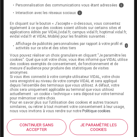
Personnalisation des communications vous étant adressées
i
Interaction avec les réseaux sociaux
i
En cliquant sur le bouton « J’accepte » ci-dessous, vous consentez
également à ce que des cookies soient utilisés sur certains sites et
Espace produit
applications édités par VIDAL(vidal.fr, campus.vidal.fr, hoptimal.vidal.fr,
evidal.vidal.fr et VIDAL Mobile) pour les finalités suivantes :
Boutique
Affichage de publicités personnalisées par rapport à votre profil et
i
VIDAL Expert
activités sur ce site et des sites tiers
VIDAL Hoptimal
Vous pouvez réaliser un choix granulaire en cliquant "Je paramètre les
eVIDAL
cookies". Quel que soit votre choix, vous êtes informé que VIDAL utilise
des cookies exemptés de consentement, de fonctionnement et de
VIDAL Mobile
mesure d'audience pour produire des statistiques de visites
VIDAL widget
anonymes.
Si vous êtes connecté à votre compte utilisateur VIDAL, votre choix
VIDAL Sécurisation
sera enregistré au niveau de votre compte VIDAL et sera appliqué
VIDAL e-Services
depuis l’ensemble des terminaux que vous utilisez. A défaut, votre
choix sera uniquement applicable au terminal que vous utilisez
Espace institutionnel
actuellement : un cookie « technique » sera déposé sur votre terminal
pour mémoriser votre choix.
Qui sommes-nous ?
Pour en savoir plus sur l’utilisation des cookies et autres traceurs
similaires, ou retirer à tout moment votre consentement à leur usage,
VIDAL France
nous vous invitons à vous rendre sur notre
Politique cookies
.
Carrières
Charte éthique et
CONTINUER SANS
JE PARAMÈTRE LES
déontologique
ACCEPTER
COOKIES