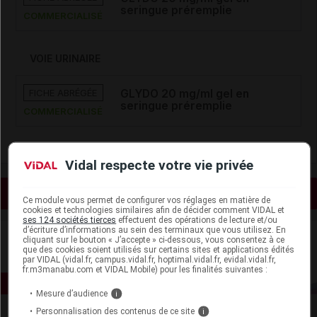
seringue préremplie
COMMERCIALISÉ
VOIE URINAIRE
FICHE ABRÉGÉE
GLYDO 20 mg/ml gel en
seringue préremplie
COMMERCIALISÉ
Vidal respecte votre vie privée
Voir les actualités liées
Ce module vous permet de configurer vos réglages en matière de
cookies et technologies similaires afin de décider comment VIDAL et
ses 124 sociétés tierces
effectuent des opérations de lecture et/ou
d’écriture d’informations au sein des terminaux que vous utilisez. En
cliquant sur le bouton « J’accepte » ci-dessous, vous consentez à ce
que des cookies soient utilisés sur certains sites et applications édités
par VIDAL (vidal.fr, campus.vidal.fr, hoptimal.vidal.fr, evidal.vidal.fr,
fr.m3manabu.com et VIDAL Mobile) pour les finalités suivantes :
Mesure d’audience
i
Personnalisation des contenus de ce site
i