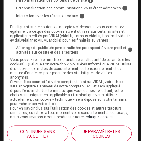
Personnalisation des contenus de ce site
i
Personnalisation des communications vous étant adressées
i
Interaction avec les réseaux sociaux
i
En cliquant sur le bouton « J’accepte » ci-dessous, vous consentez
également à ce que des cookies soient utilisés sur certains sites et
applications édités par VIDAL(vidal.fr, campus.vidal.fr, hoptimal.vidal.fr,
Espace produit
evidal.vidal.fr et VIDAL Mobile) pour les finalités suivantes :
Boutique
Affichage de publicités personnalisées par rapport à votre profil et
i
activités sur ce site et des sites tiers
VIDAL Expert
Vous pouvez réaliser un choix granulaire en cliquant "Je paramètre les
VIDAL Hoptimal
cookies". Quel que soit votre choix, vous êtes informé que VIDAL utilise
eVIDAL
des cookies exemptés de consentement, de fonctionnement et de
VIDAL Mobile
mesure d'audience pour produire des statistiques de visites
anonymes.
VIDAL widget
Si vous êtes connecté à votre compte utilisateur VIDAL, votre choix
VIDAL Sécurisation
sera enregistré au niveau de votre compte VIDAL et sera appliqué
depuis l’ensemble des terminaux que vous utilisez. A défaut, votre
VIDAL e-Services
choix sera uniquement applicable au terminal que vous utilisez
Espace institutionnel
actuellement : un cookie « technique » sera déposé sur votre terminal
pour mémoriser votre choix.
Pour en savoir plus sur l’utilisation des cookies et autres traceurs
Qui sommes-nous ?
similaires, ou retirer à tout moment votre consentement à leur usage,
VIDAL France
nous vous invitons à vous rendre sur notre
Politique cookies
.
Carrières
Charte éthique et
CONTINUER SANS
JE PARAMÈTRE LES
déontologique
ACCEPTER
COOKIES