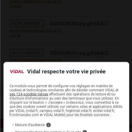
NON COMMERCIALISÉ À CE
JOUR
FICHE ABRÉGÉE
GEODON 40 mg gél [AAC]
NON COMMERCIALISÉ À CE
JOUR
FICHE ABRÉGÉE
GEODON 60 mg gél [AAC]
NON COMMERCIALISÉ À CE
JOUR
Vidal respecte votre vie privée
Ce module vous permet de configurer vos réglages en matière de
cookies et technologies similaires afin de décider comment VIDAL et
ses 124 sociétés tierces
effectuent des opérations de lecture et/ou
d’écriture d’informations au sein des terminaux que vous utilisez. En
cliquant sur le bouton « J’accepte » ci-dessous, vous consentez à ce
que des cookies soient utilisés sur certains sites et applications édités
par VIDAL (vidal.fr, campus.vidal.fr, hoptimal.vidal.fr, evidal.vidal.fr,
fr.m3manabu.com et VIDAL Mobile) pour les finalités suivantes :
Mesure d’audience
i