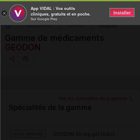
App VIDAL : Vos outils
Installer
×
cliniques, gratuits et en poche.
Sur Google Play
GEODON
Médicaments
Gammes
Gamme de médicaments
GEODON
Copier l'url
Email
Voir les spécialités de la gamme
Spécialités de la gamme
FICHE ABRÉGÉE
GEODON 20 mg gél [AAC]