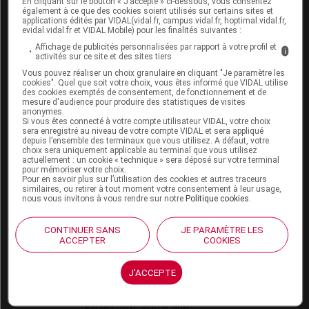
En cliquant sur le bouton « J’accepte » ci-dessous, vous consentez
VIDAL Expert
également à ce que des cookies soient utilisés sur certains sites et
VIDAL Hoptimal
applications édités par VIDAL(vidal.fr, campus.vidal.fr, hoptimal.vidal.fr,
eVIDAL
evidal.vidal.fr et VIDAL Mobile) pour les finalités suivantes :
VIDAL Mobile
Affichage de publicités personnalisées par rapport à votre profil et
i
activités sur ce site et des sites tiers
VIDAL widget
VIDAL Sécurisation
Vous pouvez réaliser un choix granulaire en cliquant "Je paramètre les
cookies". Quel que soit votre choix, vous êtes informé que VIDAL utilise
VIDAL e-Services
des cookies exemptés de consentement, de fonctionnement et de
Espace institutionnel
mesure d'audience pour produire des statistiques de visites
anonymes.
Si vous êtes connecté à votre compte utilisateur VIDAL, votre choix
Qui sommes-nous ?
sera enregistré au niveau de votre compte VIDAL et sera appliqué
VIDAL France
depuis l’ensemble des terminaux que vous utilisez. A défaut, votre
choix sera uniquement applicable au terminal que vous utilisez
Carrières
actuellement : un cookie « technique » sera déposé sur votre terminal
Charte éthique et
pour mémoriser votre choix.
déontologique
Pour en savoir plus sur l’utilisation des cookies et autres traceurs
similaires, ou retirer à tout moment votre consentement à leur usage,
nous vous invitons à vous rendre sur notre
Politique cookies
.
Service client
CONTINUER SANS
JE PARAMÈTRE LES
Contact
ACCEPTER
COOKIES
Aide
Espace partenaires
J'ACCEPTE
Éditeurs de logiciel
VIDAL sur votre site