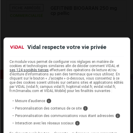
FICHE ABRÉGÉE
GEFITINIB BIOGARAN 250 mg
cp pellic
COMMERCIALISÉ
Vidal respecte votre vie privée
Ce module vous permet de configurer vos réglages en matière de
cookies et technologies similaires afin de décider comment VIDAL et
ses 124 sociétés tierces
effectuent des opérations de lecture et/ou
d’écriture d’informations au sein des terminaux que vous utilisez. En
cliquant sur le bouton « J’accepte » ci-dessous, vous consentez à ce
que des cookies soient utilisés sur certains sites et applications édités
par VIDAL (vidal.fr, campus.vidal.fr, hoptimal.vidal.fr, evidal.vidal.fr,
fr.m3manabu.com et VIDAL Mobile) pour les finalités suivantes :
Mesure d’audience
i
Personnalisation des contenus de ce site
i
Personnalisation des communications vous étant adressées
i
Espace produit
Interaction avec les réseaux sociaux
i
Boutique