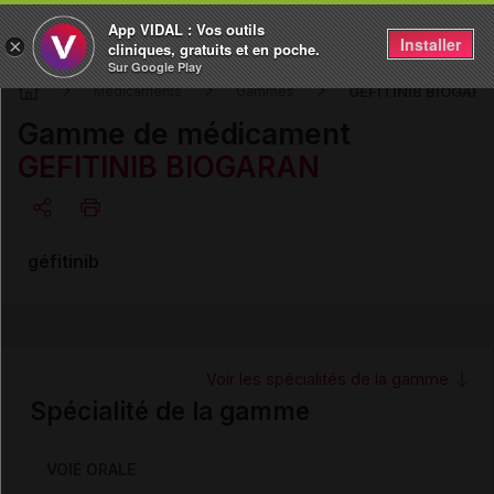
App VIDAL : Vos outils
Installer
×
cliniques, gratuits et en poche.
Sur Google Play
GEFITINIB BIOGARA
Médicaments
Gammes
Gamme de médicament
GEFITINIB BIOGARAN
Copier l'url
géfitinib
Email
Voir les spécialités de la gamme
Spécialité de la gamme
VOIE ORALE