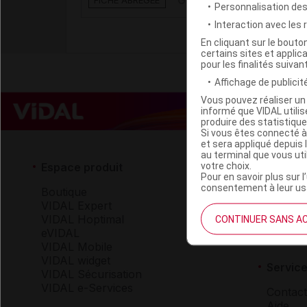
GEFITINIB ACCORD 250 m
FICHE ABRÉGÉE
Personnalisation de
Interaction avec les
En cliquant sur le bout
certains sites et applica
pour les finalités suivan
Affichage de publicité
Vous pouvez réaliser un 
informé que VIDAL util
produire des statistiqu
Si vous êtes connecté à
et sera appliqué depuis 
au terminal que vous ut
votre choix.
Espace produit
Espace 
Pour en savoir plus sur l
consentement à leur usa
Boutique
Qui so
VIDAL Expert
VIDAL 
VIDAL Hoptimal
Carrièr
CONTINUER SANS A
eVIDAL
Charte 
VIDAL Mobile
VIDAL widget
Service
VIDAL Sécurisation
VIDAL e-Services
Contact
Aide