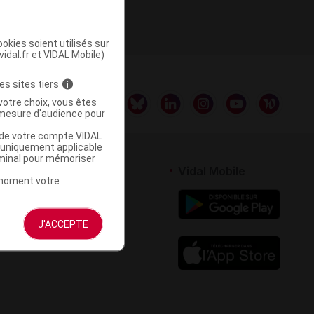
IMÉ
okies soient utilisés sur
vidal.fr et VIDAL Mobile)
es sites tiers
i
votre choix, vous êtes
mesure d'audience pour
u de votre compte VIDAL
a uniquement applicable
rminal pour mémoriser
rtenaires
Vidal Mobile
t moment votre
 logiciel
votre site
J'ACCEPTE