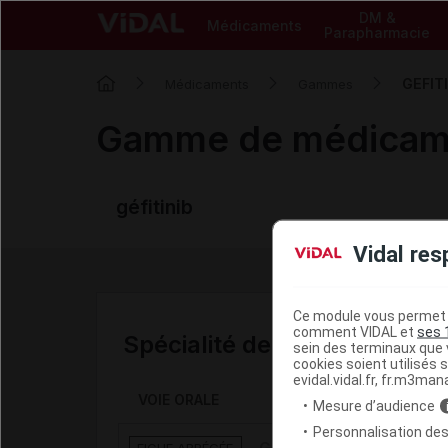
DM &
Médicaments
Parapharmacie
GEFIT
Médicaments
Gammes
Gamme de médica
géfitinib
Vidal res
Ce module vous permet d
comment VIDAL et
ses 
Spécialité de la gamme
sein des terminaux que v
cookies soient utilisés s
evidal.vidal.fr, fr.m3man
VOIE ORALE
Mesure d’audience
Personnalisation des