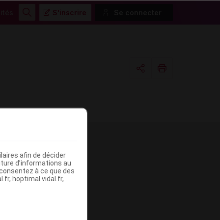
ités
S'inscrire
Se connecter
Rechercher
Copier l'url
Email
aires afin de décider
me
iture d’informations au
s consentez à ce que des
fr, hoptimal.vidal.fr,