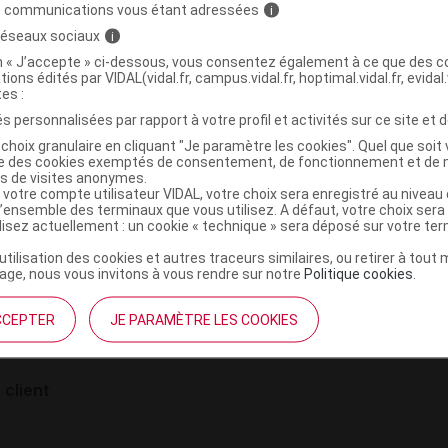
g cp pellic
Liste 1 - Remb 100%
SUPPR
s communications vous étant adressées
i
 réseaux sociaux
i
on « J’accepte » ci-dessous, vous consentez également à ce que des co
tions édités par VIDAL(vidal.fr, campus.vidal.fr, hoptimal.vidal.fr, evidal.
tes :
s personnalisées par rapport à votre profil et activités sur ce site et d
choix granulaire en cliquant "Je paramètre les cookies". Quel que soit 
ise des cookies exemptés de consentement, de fonctionnement et de 
es de visites anonymes.
 votre compte utilisateur VIDAL, votre choix sera enregistré au nivea
l’ensemble des terminaux que vous utilisez. A défaut, votre choix ser
ilisez actuellement : un cookie « technique » sera déposé sur votre te
institutionnel
Espace pa
’utilisation des cookies et autres traceurs similaires, ou retirer à tou
ge, nous vous invitons à vous rendre sur notre
Politique cookies
.
mmes-nous ?
Éditeurs de
France
VIDAL sur 
es
CCEPTER
JE PARAMÈTRE LES COOKIES
éthique et déontologique
 client