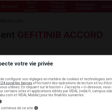
Santé
Prise en
Formations
Maladies
des
charge
Actual
médicales
patients
médicale
INIB ACCORD
ment
GEFITINIB ACCORD
pecte votre vie privée
e configurer vos réglages en matière de cookies et technologies simil
Voir les spécialités de la gam
124 sociétés tierces
effectuent des opérations de lecture et/ou d’écr
ous utilisez. En cliquant sur le bouton « J’accepte » ci-dessous, vou
ur certains sites et applications édités par VIDAL (vidal.fr, campus.vidal.
abu.com et VIDAL Mobile) pour les finalités suivantes :
i
 contenus de ce site
i