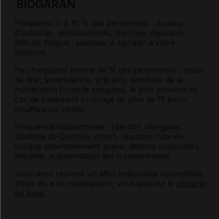
BIOGARAN
Fréquents (1 à 10 % des personnes) : douleur
d'estomac, vomissements,
diarrhée
, digestion
difficile, fatgiue ; jaunisse, à signaler à votre
médecin.
Peu fréquents (moins de % des personnes) : maux
de tête, somnolence,
urticaire
, anomalie de la
numération formule sanguine
, le plus souvent en
cas de traitement prolongé de plus de 15 jours,
insuffisance rénale
.
Fréquence indéterminée :
réaction allergique
(œdème de
Quincke
,
choc
), réaction cutanée
toxique potentiellement grave, atteinte musculaire,
hépatite
, augmentation des
transaminases
.
Vous avez ressenti un
effet indésirable
susceptible
d’être dû à ce médicament, vous pouvez le
déclarer
en ligne.