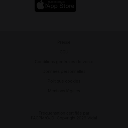
Presse
-
CGU
-
Conditions générales de vente
-
Données personnelles
-
Politique cookies
-
Mentions légales
Fréquentation certifiée par
l'ACPM/OJD
|
Copyright 2026 Vidal