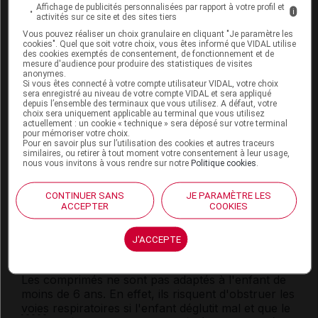
Affichage de publicités personnalisées par rapport à votre profil et
i
L'effet de ce médicament sur l'enfant à naître est
activités sur ce site et des sites tiers
mal connu. Néanmoins, il peut être prescrit si
Vous pouvez réaliser un choix granulaire en cliquant "Je paramètre les
cookies". Quel que soit votre choix, vous êtes informé que VIDAL utilise
besoin pendant la grossesse.
des cookies exemptés de consentement, de fonctionnement et de
mesure d'audience pour produire des statistiques de visites
Allaitement :
anonymes.
Si vous êtes connecté à votre compte utilisateur VIDAL, votre choix
sera enregistré au niveau de votre compte VIDAL et sera appliqué
Ce médicament passe dans le lait maternel. Par
depuis l’ensemble des terminaux que vous utilisez. A défaut, votre
choix sera uniquement applicable au terminal que vous utilisez
mesure de précaution, son utilisation est à éviter
actuellement : un cookie « technique » sera déposé sur votre terminal
chez la femme qui allaite.
pour mémoriser votre choix.
Pour en savoir plus sur l’utilisation des cookies et autres traceurs
similaires, ou retirer à tout moment votre consentement à leur usage,
nous vous invitons à vous rendre sur notre
Politique cookies
.
Mode d'emploi et posologie du
médicament FUSIDATE DE SODIUM
CONTINUER SANS
JE PARAMÈTRE LES
ACCEPTER
COOKIES
BIOGARAN
Ce médicament peut être pris indifféremment au
J'ACCEPTE
cours ou en dehors des repas.
Les comprimés ne sont pas adaptés à l'enfant de
moins de 6 ans. En effet, ils risquent d'obstruer les
voies
respiratoires si l'enfant déglutit mal et que le