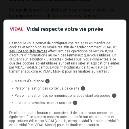
Ce médicament ne doit pas être associé avec les
hypolipidémiants
de la famille des statines
(atorvastatine, flavastatine, pravastatine,
rosuvastatine, simvastatine) : augmentation du
Vidal respecte votre vie privée
risque d'atteinte musculaire. Si vous êtes traité par
une statine, un choix devra être fait entre la prise
Ce module vous permet de configurer vos réglages en matière de
de cet
antibiotique
ou l'arrêt temporaire de
cookies et technologies similaires afin de décider comment VIDAL et
l'
hypolipidémiant
. Dans ce dernier cas, le traitement
ses 124 sociétés tierces
effectuent des opérations de lecture et/ou
d’écriture d’informations au sein des terminaux que vous utilisez. En
par statine peut être repris 7 jours après la fin du
cliquant sur le bouton « J’accepte » ci-dessous, vous consentez à ce
traitement par ce médicament. Signalez rapidement
que des cookies soient utilisés sur certains sites et applications édités
à votre médecin la survenue d'une douleur ou
par VIDAL (vidal.fr, campus.vidal.fr, hoptimal.vidal.fr, evidal.vidal.fr,
fr.m3manabu.com et VIDAL Mobile) pour les finalités suivantes :
d'une faiblesse musculaire.
Mesure d’audience
i
Informez par ailleurs votre médecin si vous prenez
Personnalisation des contenus de ce site
i
de la ciclosporine ou un
antirétroviral
contenant du
ritonavir ou du saquinavir.
Personnalisation des communications vous étant adressées
i
Interaction avec les réseaux sociaux
i
Fertilité, grossesse et allaitement
En cliquant sur le bouton « J’accepte » ci-dessous, vous consentez
également à ce que des cookies soient utilisés sur certains sites et
applications édités par VIDAL(vidal.fr, campus.vidal.fr, hoptimal.vidal.fr,
Grossesse :
evidal.vidal.fr et VIDAL Mobile) pour les finalités suivantes :