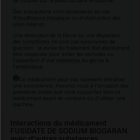
de cloques sur la peau ou dans la bouche.
Des précautions sont nécessaires en cas
d'
insuffisance hépatique
ou d'obstruction des
voies biliaires
.
Une diminution de la fièvre ou une disparition
des
symptômes
ne sont pas synonymes de
guérison : la durée du traitement doit absolument
être respectée pour éviter les rechutes ou
l'apparition d'une
résistance
du
germe
à
l'
antibiotique
.
Ce médicament peut très rarement entraîner
une somnolence. Assurez-vous à l'occasion des
premières prises que vous supportez bien ce
médicament avant de conduire ou d'utiliser une
machine.
Interactions du médicament
FUSIDATE DE SODIUM BIOGARAN
avec d'autres substances