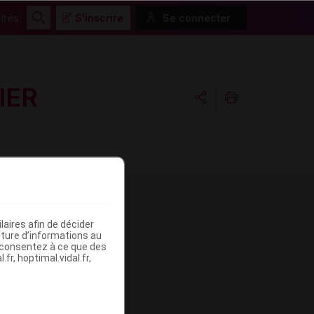
ités
S'inscrire
Se connecter
Rechercher
IER
Copier l'url
Email
aires afin de décider
me
iture d’informations au
s consentez à ce que des
fr, hoptimal.vidal.fr,