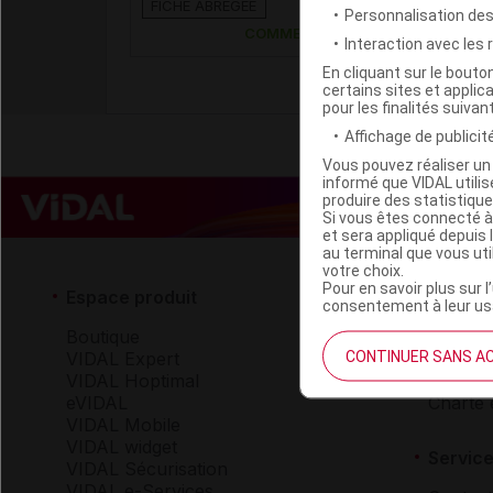
FICHE ABRÉGÉE
IM IV
Personnalisation de
COMMERCIALISÉ
Interaction avec les
En cliquant sur le bout
certains sites et applica
pour les finalités suivan
Affichage de publicité
Vous pouvez réaliser un 
informé que VIDAL util
produire des statistiqu
Si vous êtes connecté à
et sera appliqué depuis 
au terminal que vous ut
votre choix.
Pour en savoir plus sur l
Espace produit
Espace 
consentement à leur usa
Boutique
Qui so
CONTINUER SANS A
VIDAL Expert
VIDAL 
VIDAL Hoptimal
Carrièr
eVIDAL
Charte 
VIDAL Mobile
VIDAL widget
Service
VIDAL Sécurisation
VIDAL e-Services