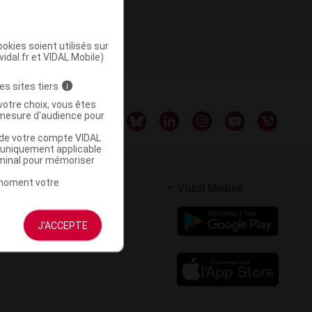
te 2
okies soient utilisés sur
vidal.fr et VIDAL Mobile)
es sites tiers
i
votre choix, vous êtes
mesure d'audience pour
u de votre compte VIDAL
a uniquement applicable
rminal pour mémoriser
t moment votre
rtenaires
Vidal Mobile
 logiciel
J'ACCEPTE
votre site