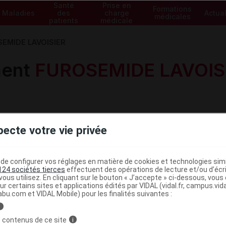
Santé
Prise en
Formations
Maladies
des
charge
Actual
médicales
patients
médicale
EMIDE LAVOISIER
ment
FUROSEMIDE LAVOIS
pecte votre vie privée
e configurer vos réglages en matière de cookies et technologies simil
Voir les spécialités de la gam
124 sociétés tierces
effectuent des opérations de lecture et/ou d’écr
ous utilisez. En cliquant sur le bouton « J’accepte » ci-dessous, vou
ur certains sites et applications édités par VIDAL (vidal.fr, campus.vidal.
abu.com et VIDAL Mobile) pour les finalités suivantes :
i
 contenus de ce site
i
R 20 mg/2 ml sol inj
intraveineuse,