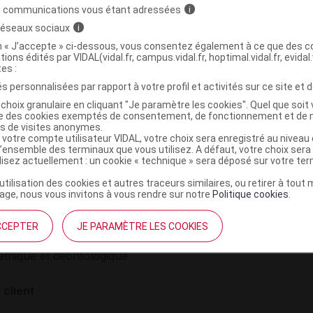
Lis
s communications vous étant adressées
intramusculaire
i
 réseaux sociaux
i
on « J’accepte » ci-dessous, vous consentez également à ce que des co
tions édités par VIDAL(vidal.fr, campus.vidal.fr, hoptimal.vidal.fr, evidal.
tes :
s personnalisées par rapport à votre profil et activités sur ce site et d
choix granulaire en cliquant "Je paramètre les cookies". Quel que soit 
ise des cookies exemptés de consentement, de fonctionnement et de 
es de visites anonymes.
 votre compte utilisateur VIDAL, votre choix sera enregistré au nivea
l’ensemble des terminaux que vous utilisez. A défaut, votre choix ser
ilisez actuellement : un cookie « technique » sera déposé sur votre te
’utilisation des cookies et autres traceurs similaires, ou retirer à tou
institutionnel
Espace pa
ge, nous vous invitons à vous rendre sur notre
Politique cookies
.
mmes-nous ?
Éditeurs de
CCEPTER
JE PARAMÈTRE LES COOKIES
France
VIDAL sur 
es
éthique et déontologique
 client