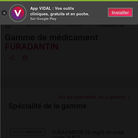
App VIDAL : Vos outils
Installer
×
cliniques, gratuits et en poche.
Sur Google Play
FURADANTIN
Médicaments
Gammes
Gamme de médicament
FURADANTIN
Copier l'url
Email
Voir les spécialités de la gamme
Spécialité de la gamme
FICHE ABRÉGÉE
FURADANTIN 25 mg/5 ml susp
orale [AAC]