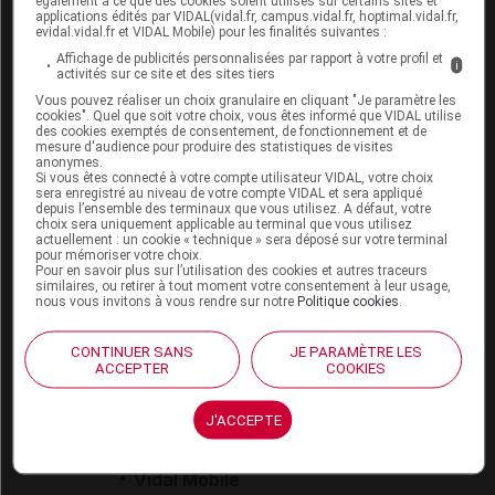
également à ce que des cookies soient utilisés sur certains sites et
eVIDAL
applications édités par VIDAL(vidal.fr, campus.vidal.fr, hoptimal.vidal.fr,
evidal.vidal.fr et VIDAL Mobile) pour les finalités suivantes :
VIDAL Mobile
Affichage de publicités personnalisées par rapport à votre profil et
VIDAL widget
i
activités sur ce site et des sites tiers
VIDAL Sécurisation
Vous pouvez réaliser un choix granulaire en cliquant "Je paramètre les
VIDAL e-Services
cookies". Quel que soit votre choix, vous êtes informé que VIDAL utilise
Espace institutionnel
des cookies exemptés de consentement, de fonctionnement et de
mesure d'audience pour produire des statistiques de visites
anonymes.
Qui sommes-nous ?
Si vous êtes connecté à votre compte utilisateur VIDAL, votre choix
VIDAL France
sera enregistré au niveau de votre compte VIDAL et sera appliqué
depuis l’ensemble des terminaux que vous utilisez. A défaut, votre
Carrières
choix sera uniquement applicable au terminal que vous utilisez
Charte éthique et
actuellement : un cookie « technique » sera déposé sur votre terminal
déontologique
pour mémoriser votre choix.
Pour en savoir plus sur l’utilisation des cookies et autres traceurs
similaires, ou retirer à tout moment votre consentement à leur usage,
nous vous invitons à vous rendre sur notre
Politique cookies
.
Service client
Contact
CONTINUER SANS
JE PARAMÈTRE LES
ACCEPTER
COOKIES
Aide
Espace partenaires
J'ACCEPTE
Éditeurs de logiciel
VIDAL sur votre site
Vidal Mobile