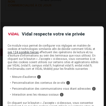
NON
COMMERCIALISÉ À CE JOUR
Vidal respecte votre vie privée
Ce module vous permet de configurer vos réglages en matière de
cookies et technologies similaires afin de décider comment VIDAL et
ses 124 sociétés tierces
effectuent des opérations de lecture et/ou
d’écriture d’informations au sein des terminaux que vous utilisez. En
cliquant sur le bouton « J’accepte » ci-dessous, vous consentez à ce
que des cookies soient utilisés sur certains sites et applications édités
par VIDAL (vidal.fr, campus.vidal.fr, hoptimal.vidal.fr, evidal.vidal.fr,
fr.m3manabu.com et VIDAL Mobile) pour les finalités suivantes :
Mesure d’audience
i
Personnalisation des contenus de ce site
i
Espace produit
Personnalisation des communications vous étant adressées
i
Interaction avec les réseaux sociaux
i
Boutique
VIDAL Expert
En cliquant sur le bouton « J’accepte » ci-dessous, vous consentez
VIDAL Hoptimal