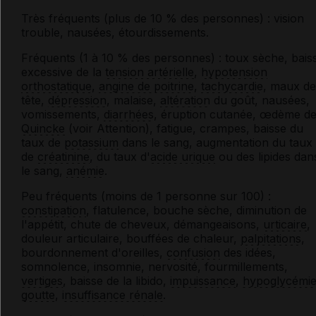
Très fréquents (plus de 10 % des personnes) : vision
trouble, nausées, étourdissements.
Fréquents (1 à 10 % des personnes) : toux sèche, bais
excessive de la
tension artérielle
,
hypotension
orthostatique
,
angine de poitrine
,
tachycardie
, maux de
tête,
dépression
, malaise,
altération
du goût, nausées,
vomissements,
diarrhées
, éruption cutanée, œdème d
Quincke
(voir
Attention
), fatigue, crampes, baisse du
taux de
potassium
dans le sang, augmentation du taux
de
créatinine
, du taux d'
acide urique
ou des lipides dan
le sang,
anémie
.
Peu fréquents (moins de 1 personne sur 100) :
constipation
, flatulence, bouche sèche, diminution de
l'appétit, chute de cheveux, démangeaisons,
urticaire
,
douleur articulaire, bouffées de chaleur,
palpitations
,
bourdonnement d'oreilles,
confusion
des idées,
somnolence, insomnie, nervosité, fourmillements,
vertiges
, baisse de la libido,
impuissance
,
hypoglycémi
goutte
,
insuffisance rénale
.