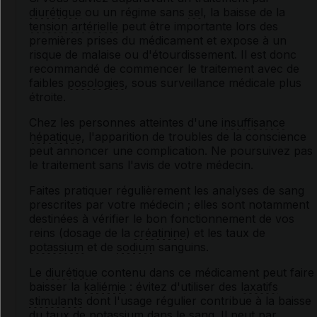
diurétique
ou un régime sans
sel
, la baisse de la
tension artérielle
peut être importante lors des
premières prises du médicament et expose à un
risque de malaise ou d'étourdissement. Il est donc
recommandé de commencer le traitement avec de
faibles
posologies
, sous surveillance médicale plus
étroite.
Chez les personnes atteintes d'une
insuffisance
hépatique
, l'apparition de troubles de la conscience
peut annoncer une complication. Ne poursuivez pas
le traitement sans l'avis de votre médecin.
Faites pratiquer régulièrement les analyses de sang
prescrites par votre médecin ; elles sont notamment
destinées à vérifier le bon fonctionnement de vos
reins (dosage de la
créatinine
) et les taux de
potassium
et de
sodium
sanguins.
Le
diurétique
contenu dans ce médicament peut faire
baisser la
kaliémie
: évitez d'utiliser des
laxatifs
stimulants
dont l'usage régulier contribue à la baisse
du taux de
potassium
dans le sang. Il peut par