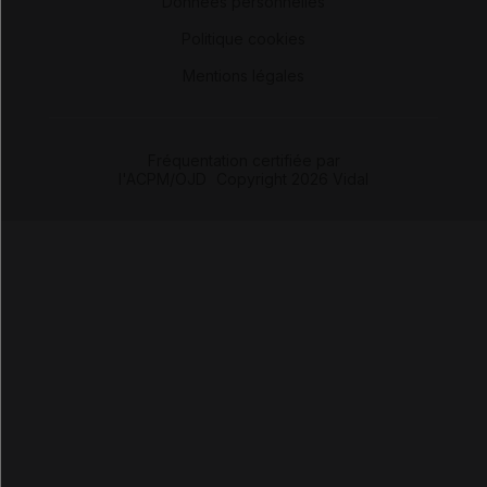
Données personnelles
-
Politique cookies
-
Mentions légales
Fréquentation certifiée par
l'ACPM/OJD
|
Copyright 2026 Vidal