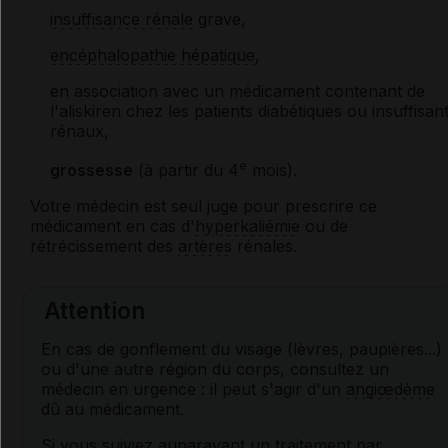
insuffisance rénale
grave,
encéphalopathie hépatique
,
en association avec un médicament contenant de
l'aliskiren chez les patients diabétiques ou insuffisan
rénaux,
e
grossesse
(à partir du 4
mois).
Votre médecin est seul juge pour prescrire ce
médicament en cas d'
hyperkaliémie
ou de
rétrécissement des
artères
rénales.
Attention
En cas de gonflement du visage (lèvres, paupières...)
ou d'une autre région du corps, consultez un
médecin en urgence : il peut s'agir d'un
angiœdème
dû au médicament.
Si vous suiviez auparavant un traitement par