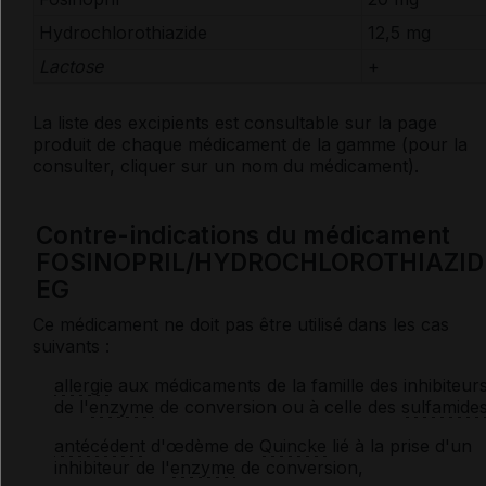
Hydrochlorothiazide
12,5 mg
Lactose
+
La liste des
excipients
est consultable sur la page
produit de chaque médicament de la gamme (pour la
consulter, cliquer sur un nom du médicament).
Contre-indications du médicament
FOSINOPRIL/HYDROCHLOROTHIAZID
EG
Ce médicament ne doit pas être utilisé dans les cas
suivants :
allergie
aux médicaments de la famille des inhibiteur
de l'
enzyme
de conversion ou à celle des
sulfamide
antécédent
d'œdème de
Quincke
lié à la prise d'un
inhibiteur de l'
enzyme
de conversion,