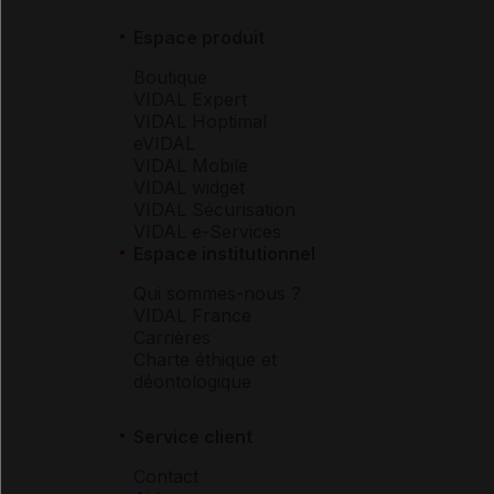
Espace produit
Boutique
VIDAL Expert
VIDAL Hoptimal
eVIDAL
VIDAL Mobile
VIDAL widget
VIDAL Sécurisation
VIDAL e-Services
Espace institutionnel
Qui sommes-nous ?
VIDAL France
Carrières
Charte éthique et
déontologique
Service client
Contact