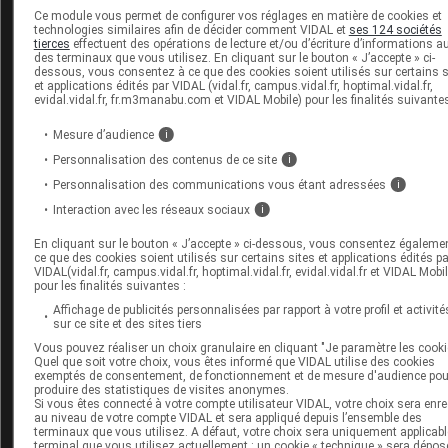
d'
insuffisance rénale
; l'association est déconseillée
Ce module vous permet de configurer vos réglages en matière de cookies et
dans les autres cas.
technologies similaires afin de décider comment VIDAL et
ses 124 sociétés
tierces
effectuent des opérations de lecture et/ou d’écriture d’informations a
Il peut interagir avec les inhibiteurs de l'angiotensine II,
des terminaux que vous utilisez. En cliquant sur le bouton « J’accepte » ci-
dessous, vous consentez à ce que des cookies soient utilisés sur certains s
les médicaments susceptibles d'augmenter le taux de
et applications édités par VIDAL (vidal.fr, campus.vidal.fr, hoptimal.vidal.fr,
potassium
dans le sang (
diurétiques
,
sels
de
evidal.vidal.fr, fr.m3manabu.com et VIDAL Mobile) pour les finalités suivantes
potassium
...), les antidiarrhéiques contenant du
Mesure d’audience
i
racécadotril (TIORFAN et ses
génériques
...) et les
médicaments contenant du
lithium
ou de l'estramustine
Personnalisation des contenus de ce site
i
Personnalisation des communications vous étant adressées
i
Informez par ailleurs votre médecin si vous prenez un
Interaction avec les réseaux sociaux
i
antidiabétique
, un médicament favorisant les
torsades 
pointes
, un
digitalique
, un
laxatif stimulant
, un
En cliquant sur le bouton « J’accepte » ci-dessous, vous consentez égaleme
neuroleptique
, un
antidépresseur imipraminique
, un
ce que des cookies soient utilisés sur certains sites et applications édités pa
VIDAL(vidal.fr, campus.vidal.fr, hoptimal.vidal.fr, evidal.vidal.fr et VIDAL Mobil
corticoïde
, un
AINS
ou de l'aspirine à fortes doses, un
pour les finalités suivantes :
alphabloquant
ou un médicament contenant de
Affichage de publicités personnalisées par rapport à votre profil et activité
l'évélorimus, de la ciclosporine, du baclofène ou un
se
sur ce site et des sites tiers
de calcium.
Vous pouvez réaliser un choix granulaire en cliquant "Je paramètre les cooki
Quel que soit votre choix, vous êtes informé que VIDAL utilise des cookies
exemptés de consentement, de fonctionnement et de mesure d'audience pou
produire des statistiques de visites anonymes.
Fertilité, grossesse et allaitement
Si vous êtes connecté à votre compte utilisateur VIDAL, votre choix sera enre
au niveau de votre compte VIDAL et sera appliqué depuis l’ensemble des
Grossesse :
terminaux que vous utilisez. A défaut, votre choix sera uniquement applicabl
terminal que vous utilisez actuellement : un cookie « technique » sera dépos