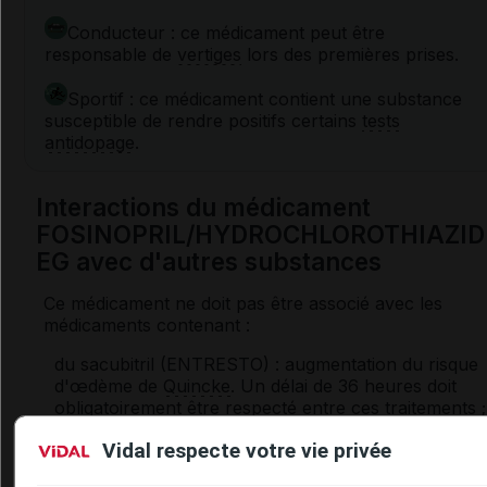
Conducteur : ce médicament peut être
responsable de
vertiges
lors des premières prises.
Sportif : ce médicament contient une substance
susceptible de rendre positifs certains
tests
antidopage
.
Interactions du médicament
FOSINOPRIL/HYDROCHLOROTHIAZID
EG avec d'autres substances
Ce médicament ne doit pas être associé avec les
médicaments contenant :
du sacubitril (ENTRESTO) : augmentation du risque
d'œdème de
Quincke
. Un délai de 36 heures doit
obligatoirement être respecté entre ces traitements ;
de l'aliskiren (RAZILEX, RAZILEX HTC qui ne sont
Vidal respecte votre vie privée
plus commercialisés en France) en cas de
diabète
o