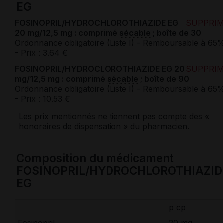
EG
FOSINOPRIL/HYDROCHLOROTHIAZIDE EG
SUPPRI
20 mg/12,5 mg : comprimé
sécable
; boîte de 30
Ordonnance obligatoire (Liste I)
- Remboursable à 65
- Prix : 3.64 €
FOSINOPRIL/HYDROCLOROTHIAZIDE EG 20
SUPPRI
mg/12,5 mg : comprimé
sécable
; boîte de 90
Ordonnance obligatoire (Liste I)
- Remboursable à 65
- Prix : 10.53 €
Les prix mentionnés ne tiennent pas compte des «
honoraires de dispensation
» du pharmacien.
Composition du médicament
FOSINOPRIL/HYDROCHLOROTHIAZID
EG
p cp
Fosinopril
20 mg