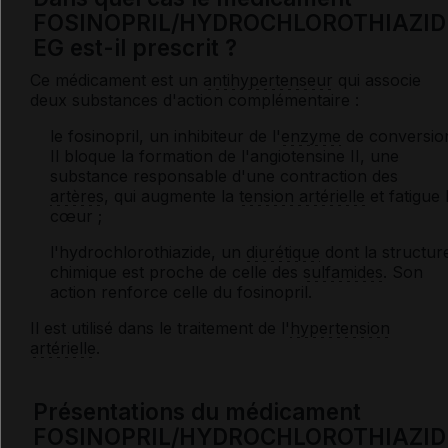
FOSINOPRIL/HYDROCHLOROTHIAZID
EG est-il prescrit ?
Ce médicament est un
antihypertenseur
qui associe
deux substances d'action complémentaire :
le fosinopril, un inhibiteur de l'
enzyme
de conversio
Il bloque la formation de l'angiotensine II, une
substance responsable d'une contraction des
artères
, qui augmente la
tension artérielle
et fatigue 
cœur ;
l'hydrochlorothiazide, un
diurétique
dont la structur
chimique est proche de celle des
sulfamides
. Son
action renforce celle du fosinopril.
Il est utilisé dans le traitement de l'
hypertension
artérielle
.
Présentations du médicament
FOSINOPRIL/HYDROCHLOROTHIAZID