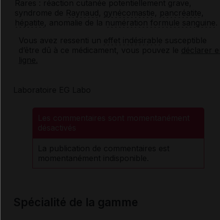
Rares : réaction cutanée potentiellement grave,
syndrome de
Raynaud
,
gynécomastie
,
pancréatite
,
hépatite
, anomalie de la
numération formule sanguine
.
Vous avez ressenti un
effet indésirable
susceptible
d’être dû à ce médicament, vous pouvez le
déclarer e
ligne.
Laboratoire EG Labo
Les commentaires sont momentanément
désactivés
La publication de commentaires est
momentanément indisponible.
Spécialité de la gamme