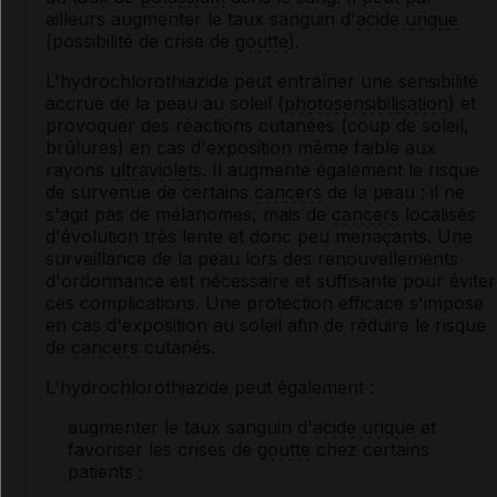
ailleurs augmenter le taux sanguin d'
acide urique
(possibilité de crise de
goutte
).
L'hydrochlorothiazide peut entraîner une sensibilité
accrue de la peau au soleil (
photosensibilisation
) et
provoquer des réactions cutanées (coup de soleil,
brûlures) en cas d'exposition même faible aux
rayons
ultraviolets
. Il augmente également le risque
de survenue de certains
cancers
de la peau : il ne
s'agit pas de mélanomes, mais de
cancers
localisés
d'évolution très lente et donc peu menaçants. Une
surveillance de la peau lors des renouvellements
d'ordonnance est nécessaire et suffisante pour éviter
ces complications. Une protection efficace s'impose
en cas d'exposition au soleil afin de réduire le risque
de
cancers
cutanés.
L'hydrochlorothiazide peut également :
augmenter le taux sanguin d'
acide urique
et
favoriser les crises de
goutte
chez certains
patients ;