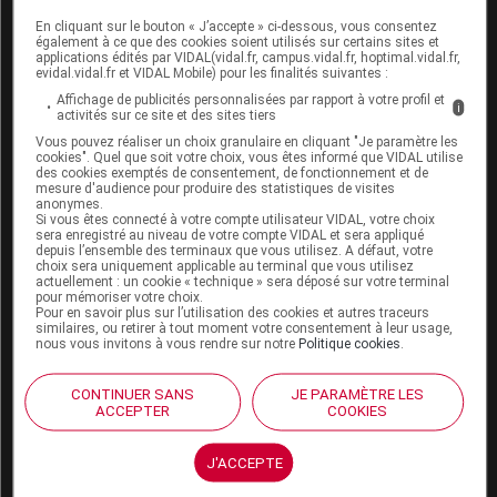
En cliquant sur le bouton « J’accepte » ci-dessous, vous consentez
Boutique
également à ce que des cookies soient utilisés sur certains sites et
VIDAL Expert
applications édités par VIDAL(vidal.fr, campus.vidal.fr, hoptimal.vidal.fr,
evidal.vidal.fr et VIDAL Mobile) pour les finalités suivantes :
VIDAL Hoptimal
eVIDAL
Affichage de publicités personnalisées par rapport à votre profil et
i
activités sur ce site et des sites tiers
VIDAL Mobile
Vous pouvez réaliser un choix granulaire en cliquant "Je paramètre les
VIDAL widget
cookies". Quel que soit votre choix, vous êtes informé que VIDAL utilise
VIDAL Sécurisation
des cookies exemptés de consentement, de fonctionnement et de
VIDAL e-Services
mesure d'audience pour produire des statistiques de visites
anonymes.
Espace institutionnel
Si vous êtes connecté à votre compte utilisateur VIDAL, votre choix
sera enregistré au niveau de votre compte VIDAL et sera appliqué
Qui sommes-nous ?
depuis l’ensemble des terminaux que vous utilisez. A défaut, votre
choix sera uniquement applicable au terminal que vous utilisez
VIDAL France
actuellement : un cookie « technique » sera déposé sur votre terminal
Carrières
pour mémoriser votre choix.
Pour en savoir plus sur l’utilisation des cookies et autres traceurs
Charte éthique et
similaires, ou retirer à tout moment votre consentement à leur usage,
déontologique
nous vous invitons à vous rendre sur notre
Politique cookies
.
Service client
CONTINUER SANS
JE PARAMÈTRE LES
ACCEPTER
COOKIES
Contact
Aide
J'ACCEPTE
Espace partenaires