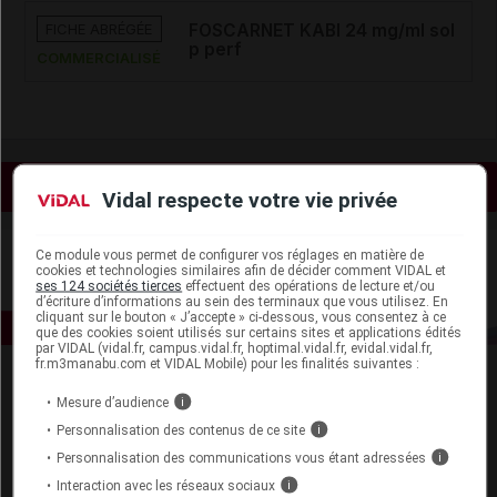
FICHE ABRÉGÉE
FOSCARNET KABI 24 mg/ml sol
p perf
COMMERCIALISÉ
Voir les actualités liées
Vidal respecte votre vie privée
Ce module vous permet de configurer vos réglages en matière de
cookies et technologies similaires afin de décider comment VIDAL et
ses 124 sociétés tierces
effectuent des opérations de lecture et/ou
d’écriture d’informations au sein des terminaux que vous utilisez. En
cliquant sur le bouton « J’accepte » ci-dessous, vous consentez à ce
que des cookies soient utilisés sur certains sites et applications édités
par VIDAL (vidal.fr, campus.vidal.fr, hoptimal.vidal.fr, evidal.vidal.fr,
fr.m3manabu.com et VIDAL Mobile) pour les finalités suivantes :
Mesure d’audience
i
Personnalisation des contenus de ce site
i
Personnalisation des communications vous étant adressées
i
Interaction avec les réseaux sociaux
i
Espace produit