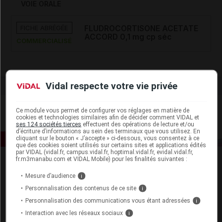
VOIE ORALE
FICHE ABRÉGÉE
FLUDROCORTISONE ACETATE
ACCORD 0,1 mg cp séc
COMMERCIALISÉ
Vidal respecte votre vie privée
Ce module vous permet de configurer vos réglages en matière de
cookies et technologies similaires afin de décider comment VIDAL et
ses 124 sociétés tierces
effectuent des opérations de lecture et/ou
d’écriture d’informations au sein des terminaux que vous utilisez. En
cliquant sur le bouton « J’accepte » ci-dessous, vous consentez à ce
que des cookies soient utilisés sur certains sites et applications édités
par VIDAL (vidal.fr, campus.vidal.fr, hoptimal.vidal.fr, evidal.vidal.fr,
fr.m3manabu.com et VIDAL Mobile) pour les finalités suivantes :
Mesure d’audience
i
Personnalisation des contenus de ce site
i
Personnalisation des communications vous étant adressées
i
Espace produit
Interaction avec les réseaux sociaux
i