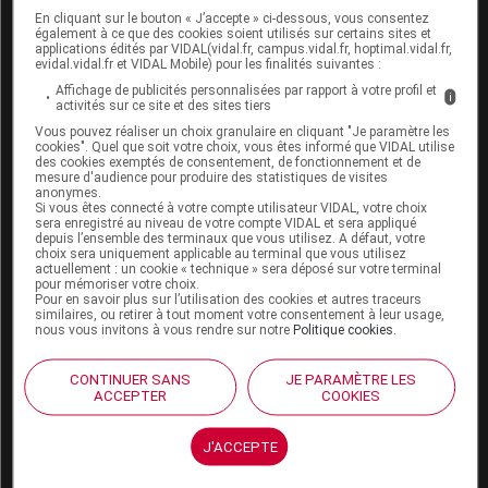
Boutique
En cliquant sur le bouton « J’accepte » ci-dessous, vous consentez
également à ce que des cookies soient utilisés sur certains sites et
VIDAL Expert
applications édités par VIDAL(vidal.fr, campus.vidal.fr, hoptimal.vidal.fr,
VIDAL Hoptimal
evidal.vidal.fr et VIDAL Mobile) pour les finalités suivantes :
eVIDAL
Affichage de publicités personnalisées par rapport à votre profil et
i
VIDAL Mobile
activités sur ce site et des sites tiers
VIDAL widget
Vous pouvez réaliser un choix granulaire en cliquant "Je paramètre les
VIDAL Sécurisation
cookies". Quel que soit votre choix, vous êtes informé que VIDAL utilise
des cookies exemptés de consentement, de fonctionnement et de
VIDAL e-Services
mesure d'audience pour produire des statistiques de visites
Espace institutionnel
anonymes.
Si vous êtes connecté à votre compte utilisateur VIDAL, votre choix
sera enregistré au niveau de votre compte VIDAL et sera appliqué
Qui sommes-nous ?
depuis l’ensemble des terminaux que vous utilisez. A défaut, votre
VIDAL France
choix sera uniquement applicable au terminal que vous utilisez
actuellement : un cookie « technique » sera déposé sur votre terminal
Carrières
pour mémoriser votre choix.
Charte éthique et
Pour en savoir plus sur l’utilisation des cookies et autres traceurs
similaires, ou retirer à tout moment votre consentement à leur usage,
déontologique
nous vous invitons à vous rendre sur notre
Politique cookies
.
Service client
CONTINUER SANS
JE PARAMÈTRE LES
ACCEPTER
COOKIES
Contact
Aide
J'ACCEPTE
Espace partenaires