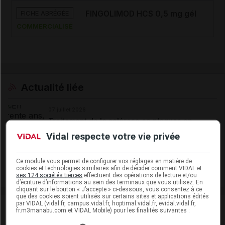
FICHE ABRÉGÉE
FINGOLIMOD HCS 0,5 mg gél
COMMERCIALISÉ
Actualité liée
07 juillet 2026
Traitement de la sclérose en plaques en
2026 : nouvelles données, nouvelles pratiques
Vidal respecte votre vie privée
(Partie III)
Ce module vous permet de configurer vos réglages en matière de
cookies et technologies similaires afin de décider comment VIDAL et
Voir plus
ses 124 sociétés tierces
effectuent des opérations de lecture et/ou
d’écriture d’informations au sein des terminaux que vous utilisez. En
cliquant sur le bouton « J’accepte » ci-dessous, vous consentez à ce
que des cookies soient utilisés sur certains sites et applications édités
par VIDAL (vidal.fr, campus.vidal.fr, hoptimal.vidal.fr, evidal.vidal.fr,
fr.m3manabu.com et VIDAL Mobile) pour les finalités suivantes :