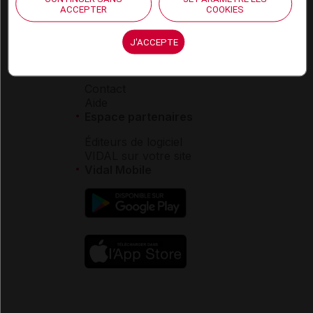
Carrières
ACCEPTER
COOKIES
Charte éthique et
déontologique
J'ACCEPTE
Service client
Contact
Aide
Espace partenaires
Éditeurs de logiciel
VIDAL sur votre site
Vidal Mobile