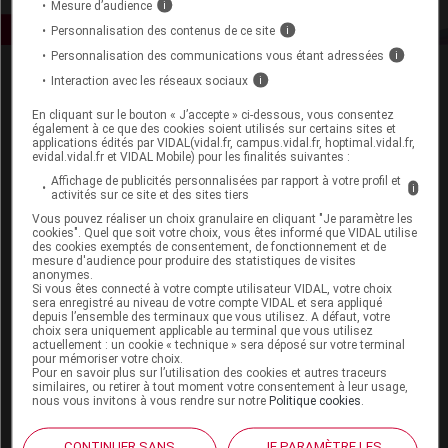
Mesure d’audience
i
Personnalisation des contenus de ce site
i
Personnalisation des communications vous étant adressées
i
Interaction avec les réseaux sociaux
i
En cliquant sur le bouton « J’accepte » ci-dessous, vous consentez
également à ce que des cookies soient utilisés sur certains sites et
applications édités par VIDAL(vidal.fr, campus.vidal.fr, hoptimal.vidal.fr,
evidal.vidal.fr et VIDAL Mobile) pour les finalités suivantes :
Espace produit
Affichage de publicités personnalisées par rapport à votre profil et
i
activités sur ce site et des sites tiers
Boutique
Vous pouvez réaliser un choix granulaire en cliquant "Je paramètre les
VIDAL Expert
cookies". Quel que soit votre choix, vous êtes informé que VIDAL utilise
des cookies exemptés de consentement, de fonctionnement et de
VIDAL Hoptimal
mesure d'audience pour produire des statistiques de visites
eVIDAL
anonymes.
Si vous êtes connecté à votre compte utilisateur VIDAL, votre choix
VIDAL Mobile
sera enregistré au niveau de votre compte VIDAL et sera appliqué
VIDAL widget
depuis l’ensemble des terminaux que vous utilisez. A défaut, votre
VIDAL Sécurisation
choix sera uniquement applicable au terminal que vous utilisez
actuellement : un cookie « technique » sera déposé sur votre terminal
VIDAL e-Services
pour mémoriser votre choix.
Espace institutionnel
Pour en savoir plus sur l’utilisation des cookies et autres traceurs
similaires, ou retirer à tout moment votre consentement à leur usage,
nous vous invitons à vous rendre sur notre
Politique cookies
.
Qui sommes-nous ?
VIDAL France
CONTINUER SANS
JE PARAMÈTRE LES