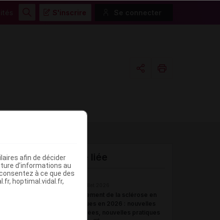
ités
S'inscrire
Se connecter
Rechercher
Copier l'url
Email
Actualité liée
aires afin de décider
me
iture d’informations au
s consentez à ce que des
fr, hoptimal.vidal.fr,
07 juillet 2026
Traitement de la sclérose en
plaques en 2026 : nouvelles
données, nouvelles pratiques