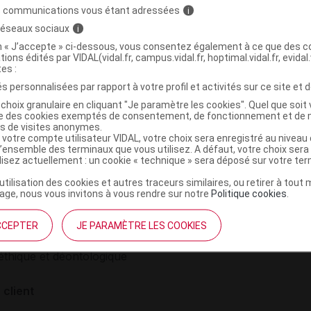
mg gél
Liste 1 - Remb 65%
COMMERCIAL
s communications vous étant adressées
i
 réseaux sociaux
i
on « J’accepte » ci-dessous, vous consentez également à ce que des co
tions édités par VIDAL(vidal.fr, campus.vidal.fr, hoptimal.vidal.fr, evidal.
tes :
s personnalisées par rapport à votre profil et activités sur ce site et d
choix granulaire en cliquant "Je paramètre les cookies". Quel que soit 
ise des cookies exemptés de consentement, de fonctionnement et de 
es de visites anonymes.
 votre compte utilisateur VIDAL, votre choix sera enregistré au nivea
l’ensemble des terminaux que vous utilisez. A défaut, votre choix ser
ilisez actuellement : un cookie « technique » sera déposé sur votre te
’utilisation des cookies et autres traceurs similaires, ou retirer à tou
institutionnel
Espace pa
ge, nous vous invitons à vous rendre sur notre
Politique cookies
.
mmes-nous ?
Éditeurs de
CCEPTER
JE PARAMÈTRE LES COOKIES
France
VIDAL sur 
es
éthique et déontologique
 client