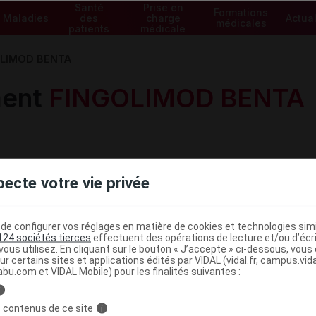
Santé
Prise en
Formations
Maladies
des
charge
Actual
médicales
patients
médicale
LIMOD BENTA
ment
FINGOLIMOD BENTA
pecte votre vie privée
e configurer vos réglages en matière de cookies et technologies simil
Voir les spécialités de la gam
124 sociétés tierces
effectuent des opérations de lecture et/ou d’écr
ous utilisez. En cliquant sur le bouton « J’accepte » ci-dessous, vou
ur certains sites et applications édités par VIDAL (vidal.fr, campus.vidal.
abu.com et VIDAL Mobile) pour les finalités suivantes :
i
 contenus de ce site
i