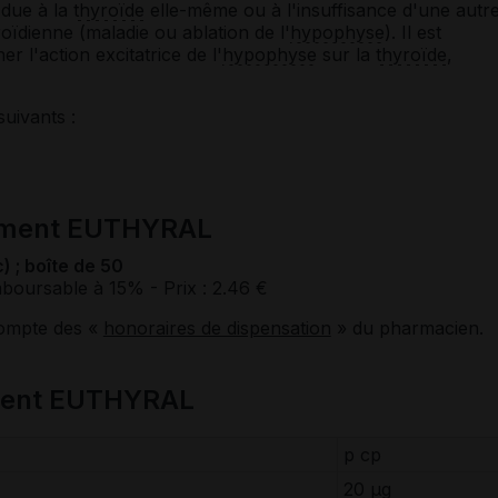
 due à la
thyroïde
elle-même ou à l'insuffisance d'une autr
ïdienne (maladie ou ablation de l'
hypophyse
). Il est
er l'action excitatrice de l'
hypophyse
sur la
thyroïde
,
suivants :
cament EUTHYRAL
) ; boîte de 50
boursable à 15%
- Prix : 2.46 €
compte des «
honoraires de dispensation
» du pharmacien.
ment EUTHYRAL
p cp
20 μg