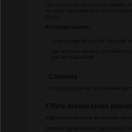
Les comprimés ne sont pas adaptés à l'
les
voies
respiratoires si l'enfant dégl
route).
Posologie usuelle :
La
posologie
dépend de l'intensité de
Des analyses de sang permettent d'
pas de vous-même.
Conseils
L'
hypothyroïdie
est une maladie qui n
Effets indésirables pos
Aggravation possible de troubles card
Certains signes doivent faire penser à