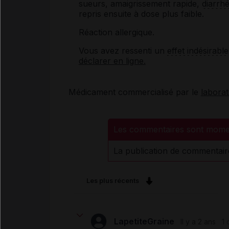
sueurs, amaigrissement rapide,
diarrh
repris ensuite à dose plus faible.
Réaction allergique.
Vous avez ressenti un
effet indésirable
déclarer en ligne.
Médicament commercialisé par le
labora
Les commentaires sont mome
La publication de commentair
Les plus récents
LapetiteGraine
Il y a 2 ans
1