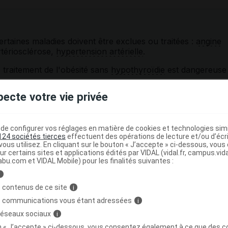
rtaines maladies doivent être exclues ou traitées :
angine
rtériosclérose,
hypertension artérielle
.
e traitement de l'obésité sans
hypothyroïdie
est dangereuse
pecte votre vie privée
xplicables ou des signes d'
hyperthyroïdie
ou
ecin. Dans tous les cas, le traitement ne doit pas être
e configurer vos réglages en matière de cookies et technologies simil
cas d'
ostéoporose
grave et chez les personnes âgées.
124 sociétés tierces
effectuent des opérations de lecture et/ou d’écr
ous utilisez. En cliquant sur le bouton « J’accepte » ci-dessous, vou
ur certains sites et applications édités par VIDAL (vidal.fr, campus.vidal.
aments ou des compléments alimentaires pour les cheveux,
abu.com et VIDAL Mobile) pour les finalités suivantes :
 avec certains tests de la fonction thyroïdienne. Pensez à
i
 votre laboratoire d’analyse.
 contenus de ce site
i
s communications vous étant adressées
i
ment EUTHYRAL avec d'autres
 réseaux sociaux
i
on « J’accepte » ci-dessous, vous consentez également à ce que des co