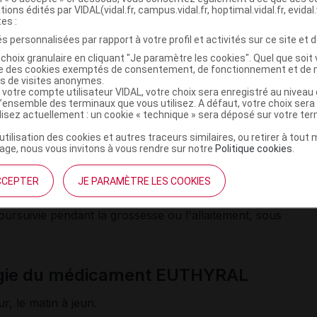
tions édités par VIDAL(vidal.fr, campus.vidal.fr, hoptimal.vidal.fr, evidal.
ments qui contiennent des
sels
de fer ou de calcium, de la
tes :
sulfonique ou du sucralfate peuvent diminuer l'absorption 
s personnalisées par rapport à votre profil et activités sur ce site et d
specter un délai de 2 heures entre la prise de ces
choix granulaire en cliquant "Je paramètre les cookies". Quel que soit 
ise des cookies exemptés de consentement, de fonctionnement et de 
es de visites anonymes.
i vous prenez un
anticoagulant
oral, un antiépileptique
 votre compte utilisateur VIDAL, votre choix sera enregistré au nivea
toïne, primidone), un médicament contenant des
l’ensemble des terminaux que vous utilisez. A défaut, votre choix ser
lvine, de la rifabutine, de la rifampicine, l'association
ilisez actuellement : un cookie « technique » sera déposé sur votre te
du millepertuis ou des compléments alimentaires contenant d
’utilisation des cookies et autres traceurs similaires, ou retirer à tou
ge, nous vous invitons à vous rendre sur notre
Politique cookies
.
CCEPTER
JE PARAMÈTRE LES COOKIES
laitement
ursuivie pendant la grossesse ou l'allaitement, sous
ogie du médicament EUTHYRAL
r, le matin à jeun.