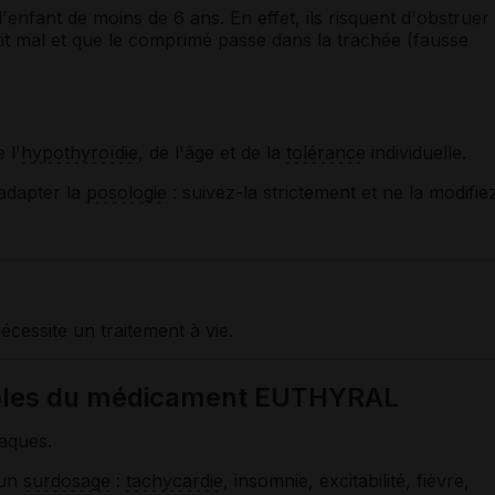
enfant de moins de 6 ans. En effet, ils risquent d'obstruer
utit mal et que le comprimé passe dans la trachée (fausse
 l'
hypothyroïdie
, de l'âge et de la
tolérance
individuelle.
adapter la
posologie
: suivez-la strictement et ne la modifie
écessite un traitement à vie.
sibles du médicament EUTHYRAL
iaques.
 un
surdosage
:
tachycardie
, insomnie, excitabilité, fièvre,