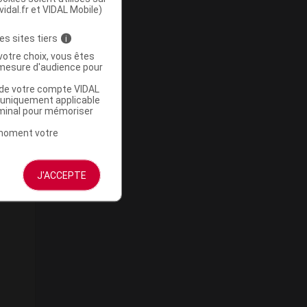
vidal.fr et VIDAL Mobile)
de
es sites tiers
i
votre choix, vous êtes
mesure d'audience pour
u de votre compte VIDAL
a uniquement applicable
rminal pour mémoriser
u
t moment votre
J'ACCEPTE