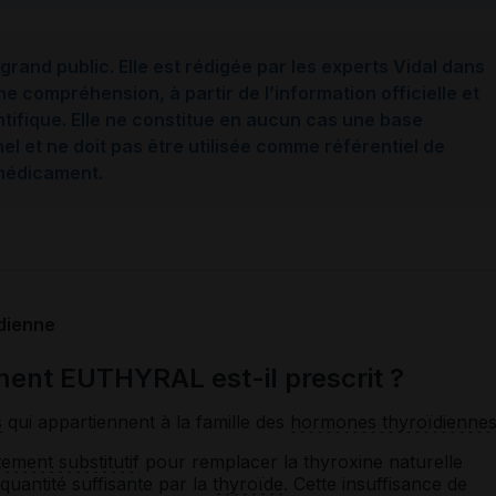
grand public. Elle est rédigée par les experts Vidal dans
ne compréhension, à partir de l’information officielle et
ntifique. Elle ne constitue en aucun cas une base
l et ne doit pas être utilisée comme référentiel de
 médicament.
dienne
ent EUTHYRAL est-il prescrit ?
s
qui appartiennent à la famille des
hormones thyroïdienne
tement substitutif
pour remplacer la thyroxine naturelle
 quantité suffisante par la
thyroïde
. Cette insuffisance de