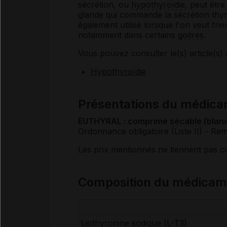
sécrétion, ou
hypothyroïdie
, peut être
glande qui commande la sécrétion thyro
également utilisé lorsque l'on veut frein
notamment dans certains
goitres
.
Vous pouvez consulter le(s) article(s) 
Hypothyroïdie
Présentations du médi
EUTHYRAL : comprimé
sécable
(blanc
Ordonnance obligatoire (Liste II)
- Rem
Les prix mentionnés ne tiennent pas 
Composition du médica
Liothyronine sodique (L-T3)