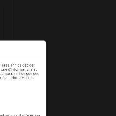
aires afin de décider
iture d’informations au
s consentez à ce que des
fr, hoptimal.vidal.fr,
okies soient utilisés sur