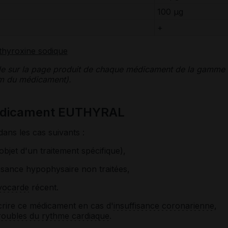
100 μg
+
thyroxine sodique
le sur la page produit de chaque médicament de la gamme
nom du médicament).
médicament EUTHYRAL
dans les cas suivants :
'objet d'un traitement spécifique),
fisance hypophysaire non traitées,
yocarde
récent.
crire ce médicament en cas d'
insuffisance coronarienne
,
roubles du rythme cardiaque
.