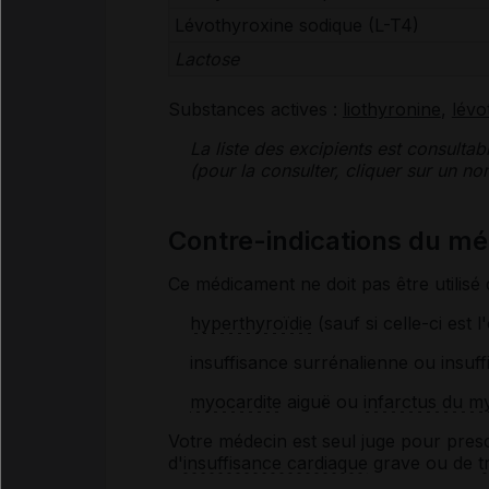
Lévothyroxine sodique (L-T4)
Lactose
Substances actives :
liothyronine
,
lévo
La liste des
excipients
est consultab
(pour la consulter, cliquer sur un 
Contre-indications du 
Ce médicament ne doit pas être utilisé 
hyperthyroïdie
(sauf si celle-ci est l
insuffisance surrénalienne ou insuf
myocardite
aiguë ou
infarctus du m
Votre médecin est seul juge pour pres
d'
insuffisance cardiaque
grave ou de
t