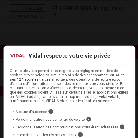
FICHE ABRÉGÉE
ETILEFRINE SERB 10 mg/1 ml sol
inj
COMMERCIALISÉ
Voir les actualités liées
Vidal respecte votre vie privée
Ce module vous permet de configurer vos réglages en matière de
cookies et technologies similaires afin de décider comment VIDAL et
ses 124 sociétés tierces
effectuent des opérations de lecture et/ou
d’écriture d’informations au sein des terminaux que vous utilisez. En
cliquant sur le bouton « J’accepte » ci-dessous, vous consentez à ce
que des cookies soient utilisés sur certains sites et applications édités
par VIDAL (vidal.fr, campus.vidal.fr, hoptimal.vidal.fr, evidal.vidal.fr,
fr.m3manabu.com et VIDAL Mobile) pour les finalités suivantes :
Mesure d’audience
i
Personnalisation des contenus de ce site
i
Personnalisation des communications vous étant adressées
i
Interaction avec les réseaux sociaux
i
Espace produit