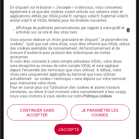
En cliquant sur le bouton « J’accepte » ci-dessous, vous consentez
Boutique
également à ce que des cookies soient utilisés sur certains sites et
VIDAL Expert
applications édités par VIDAL(vidal.fr, campus.vidal.fr, hoptimal.vidal.fr,
evidal.vidal.fr et VIDAL Mobile) pour les finalités suivantes :
VIDAL Hoptimal
eVIDAL
Affichage de publicités personnalisées par rapport à votre profil et
i
activités sur ce site et des sites tiers
VIDAL Mobile
Vous pouvez réaliser un choix granulaire en cliquant "Je paramètre les
VIDAL widget
cookies". Quel que soit votre choix, vous êtes informé que VIDAL utilise
VIDAL Sécurisation
des cookies exemptés de consentement, de fonctionnement et de
VIDAL e-Services
mesure d'audience pour produire des statistiques de visites
anonymes.
Espace institutionnel
Si vous êtes connecté à votre compte utilisateur VIDAL, votre choix
sera enregistré au niveau de votre compte VIDAL et sera appliqué
Qui sommes-nous ?
depuis l’ensemble des terminaux que vous utilisez. A défaut, votre
choix sera uniquement applicable au terminal que vous utilisez
VIDAL France
actuellement : un cookie « technique » sera déposé sur votre terminal
Carrières
pour mémoriser votre choix.
Pour en savoir plus sur l’utilisation des cookies et autres traceurs
Charte éthique et
similaires, ou retirer à tout moment votre consentement à leur usage,
déontologique
nous vous invitons à vous rendre sur notre
Politique cookies
.
Service client
CONTINUER SANS
JE PARAMÈTRE LES
ACCEPTER
COOKIES
Contact
Aide
J'ACCEPTE
Espace partenaires