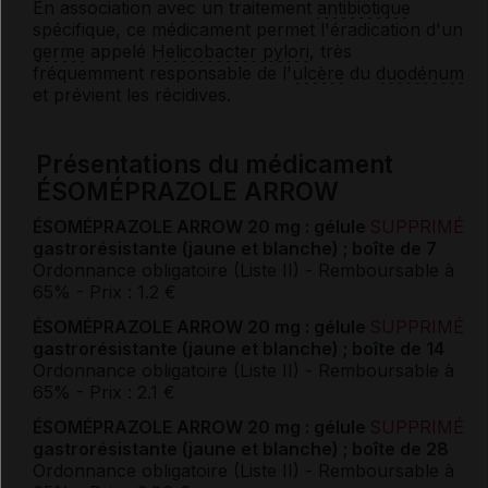
En association avec un traitement
antibiotique
spécifique, ce médicament permet l'éradication d'un
germe
appelé
Helicobacter pylori
, très
fréquemment responsable de l'
ulcère
du
duodénum
et prévient les récidives.
Présentations du médicament
ÉSOMÉPRAZOLE ARROW
ÉSOMÉPRAZOLE ARROW 20 mg : gélule
SUPPRIMÉ
gastrorésistante (jaune et blanche) ; boîte de 7
Ordonnance obligatoire (Liste II)
- Remboursable à
65%
- Prix : 1.2 €
ÉSOMÉPRAZOLE ARROW 20 mg : gélule
SUPPRIMÉ
gastrorésistante (jaune et blanche) ; boîte de 14
Ordonnance obligatoire (Liste II)
- Remboursable à
65%
- Prix : 2.1 €
ÉSOMÉPRAZOLE ARROW 20 mg : gélule
SUPPRIMÉ
gastrorésistante (jaune et blanche) ; boîte de 28
Ordonnance obligatoire (Liste II)
- Remboursable à