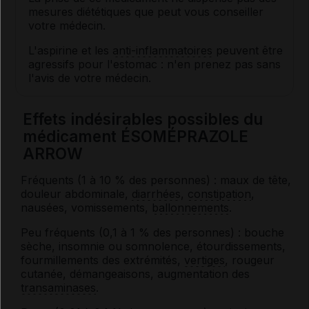
mesures diététiques que peut vous conseiller
votre médecin.
L'aspirine et les
anti-inflammatoires
peuvent être
agressifs pour l'estomac : n'en prenez pas sans
l'avis de votre médecin.
Effets indésirables possibles du
médicament ÉSOMÉPRAZOLE
ARROW
Fréquents (1 à 10 % des personnes) : maux de tête,
douleur abdominale,
diarrhées
,
constipation
,
nausées, vomissements,
ballonnements
.
Peu fréquents (0,1 à 1 % des personnes) : bouche
sèche, insomnie ou somnolence, étourdissements,
fourmillements des extrémités,
vertiges
, rougeur
cutanée, démangeaisons, augmentation des
transaminases
.