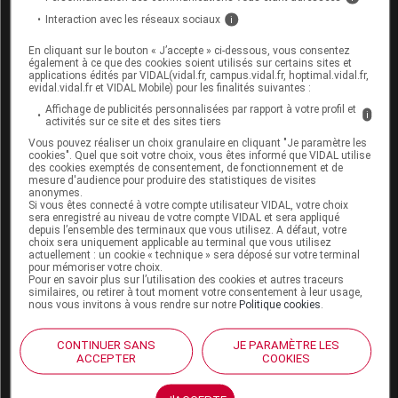
kétoconazole, phénytoïne, rifampicine ou du
millepertuis.
Interaction avec les réseaux sociaux
i
En cliquant sur le bouton « J’accepte » ci-dessous, vous consentez
également à ce que des cookies soient utilisés sur certains sites et
Fertilité, grossesse et allaitement
applications édités par VIDAL(vidal.fr, campus.vidal.fr, hoptimal.vidal.fr,
evidal.vidal.fr et VIDAL Mobile) pour les finalités suivantes :
Grossesse
:
Affichage de publicités personnalisées par rapport à votre profil et
i
activités sur ce site et des sites tiers
Aucun effet néfaste pour l'enfant à naître n'a été
Vous pouvez réaliser un choix granulaire en cliquant "Je paramètre les
cookies". Quel que soit votre choix, vous êtes informé que VIDAL utilise
établi avec ce médicament. Néanmoins, par
des cookies exemptés de consentement, de fonctionnement et de
précaution, son usage pendant la grossesse est
mesure d'audience pour produire des statistiques de visites
anonymes.
réservé aux situations pour lesquelles il n'existe pas
Si vous êtes connecté à votre compte utilisateur VIDAL, votre choix
d'alternative thérapeutique.
sera enregistré au niveau de votre compte VIDAL et sera appliqué
depuis l’ensemble des terminaux que vous utilisez. A défaut, votre
choix sera uniquement applicable au terminal que vous utilisez
Allaitement
:
actuellement : un cookie « technique » sera déposé sur votre terminal
pour mémoriser votre choix.
Pour en savoir plus sur l’utilisation des cookies et autres traceurs
Les données actuellement disponibles ne
similaires, ou retirer à tout moment votre consentement à leur usage,
permettent pas de savoir si ce médicament passe
nous vous invitons à vous rendre sur notre
Politique cookies
.
dans le lait maternel : son usage est déconseillé
pendant l'allaitement.
CONTINUER SANS
JE PARAMÈTRE LES
ACCEPTER
COOKIES
Mode d'emploi et posologie du