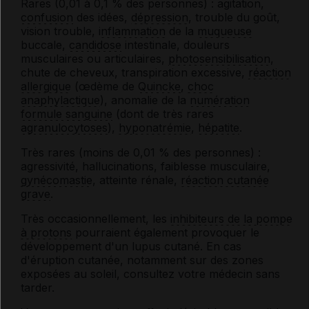
Rares (0,01 à 0,1 % des personnes) : agitation,
confusion
des idées,
dépression
, trouble du goût,
vision trouble,
inflammation
de la
muqueuse
buccale,
candidose
intestinale, douleurs
musculaires ou articulaires,
photosensibilisation
,
chute de cheveux, transpiration excessive,
réaction
allergique
(œdème de
Quincke
,
choc
anaphylactique
), anomalie de la
numération
formule sanguine
(dont de très rares
agranulocytoses
),
hyponatrémie
,
hépatite
.
Très rares (moins de 0,01 % des personnes) :
agressivité, hallucinations, faiblesse musculaire,
gynécomastie
, atteinte rénale,
réaction cutanée
grave
.
Très occasionnellement, les
inhibiteurs de la pompe
à protons
pourraient également provoquer le
développement d'un lupus cutané. En cas
d'éruption cutanée, notamment sur des zones
exposées au soleil, consultez votre médecin sans
tarder.