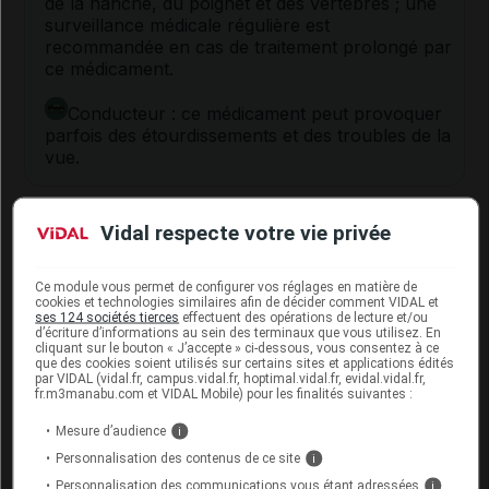
de la hanche, du poignet et des vertèbres ; une
surveillance médicale régulière est
recommandée en cas de traitement prolongé par
ce médicament.
Conducteur : ce médicament peut provoquer
parfois des étourdissements et des troubles de la
vue.
Interactions du médicament
Vidal respecte votre vie privée
ÉSOMÉPRAZOLE ARROW avec
d'autres substances
Ce module vous permet de configurer vos réglages en matière de
cookies et technologies similaires afin de décider comment VIDAL et
Ce médicament peut interagir avec les médicaments
ses 124 sociétés tierces
effectuent des opérations de lecture et/ou
d’écriture d’informations au sein des terminaux que vous utilisez. En
contenant de l'atazanavir ou du clopidogrel. Leur
cliquant sur le bouton « J’accepte » ci-dessous, vous consentez à ce
association est déconseillée.
que des cookies soient utilisés sur certains sites et applications édités
par VIDAL (vidal.fr, campus.vidal.fr, hoptimal.vidal.fr, evidal.vidal.fr,
fr.m3manabu.com et VIDAL Mobile) pour les finalités suivantes :
Informez par ailleurs votre médecin ou votre
pharmacien si vous prenez un médicament
Mesure d’audience
i
contenant l'une des substances suivantes :
Personnalisation des contenus de ce site
i
digoxine, tacrolimus, méthotrexate, itraconazole,
Personnalisation des communications vous étant adressées
i