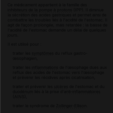
Ce médicament appartient à la famille des
inhibiteurs de la pompe à protons
(IPP). Il diminue
la sécrétion des acides gastriques et permet ainsi de
combattre les troubles liés à l'acidité de l'estomac. Il
agit de façon prolongée, mais retardée : la baisse de
l'acidité de l'estomac demande un délai de quelques
jours.
Il est utilisé pour :
traiter les
symptômes
du reflux gastro-
œsophagien,
traiter les
inflammations
de l'œsophage dues aux
reflux des acides de l'estomac vers l'œsophage
et prévenir les récidives après cicatrisation,
traiter et prévenir les
ulcères
de l'estomac et du
duodénum
liés à la prise d'
anti-inflammatoires
(
AINS
),
traiter le syndrome de
Zollinger-Ellison
.