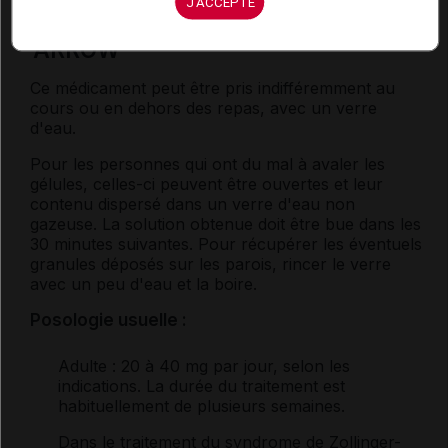
J'ACCEPTE
médicament ÉSOMÉPRAZOLE
ARROW
Ce médicament peut être pris indifféremment au
cours ou en dehors des repas, avec un verre
d'eau.
Pour les personnes qui ont du mal à avaler les
gélules, celles-ci peuvent être ouvertes et leur
contenu dispersé dans un verre d'eau non
gazeuse. La solution obtenue doit être bue dans les
30 minutes suivantes. Pour récupérer les éventuels
granules déposés sur les parois, rincer le verre
avec un peu d'eau et la boire.
Posologie usuelle :
Adulte
: 20 à 40 mg par jour, selon les
indications. La durée du traitement est
habituellement de plusieurs semaines.
Dans le traitement du syndrome de
Zollinger-