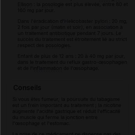
Ellison
: la
posologie
est plus élevée, entre 80 et
160 mg par jour.
Dans l'éradication d'Helicobaster pylori : 20 mg,
2 fois par jour (matin et soir), en association à
un traitement
antibiotique
pendant 7 jours. Le
succès du traitement est étroitement lié au strict
respect des
posologies
.
Enfant de plus de 12 ans
: 20 à 40 mg par jour,
dans le traitement du reflux gastro-œsophagien
et de l'
inflammation
de l'œsophage.
Conseils
Si vous êtes fumeur, la poursuite du tabagisme
est un frein important au traitement ; la nicotine
augmente l'acidité gastrique et réduit l'efficacité
du muscle qui ferme la jonction entre
l'œsophage et l'estomac.
La prise de ce médicament ne dispense pas des