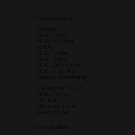
Espace produit
Boutique
VIDAL Expert
VIDAL Hoptimal
eVIDAL
VIDAL Mobile
VIDAL widget
VIDAL Sécurisation
VIDAL e-Services
Espace institutionnel
Qui sommes-nous ?
VIDAL France
Carrières
Charte éthique et
déontologique
Service client