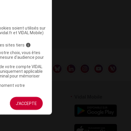
ISÉ
te 1
okies soient utilisés sur
vidal.fr et VIDAL Mobile)
es sites tiers
i
votre choix, vous êtes
mesure d'audience pour
u de votre compte VIDAL
a uniquement applicable
rminal pour mémoriser
t moment votre
rtenaires
Vidal Mobile
J'ACCEPTE
 logiciel
votre site