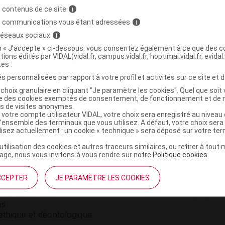
sol inj
intraveineuse
Liste 1
COMMERCIAL
 contenus de ce site
i
s communications vous étant adressées
i
 pdre p sol diluer p sol
intraveineuse
Lis
 réseaux sociaux
i
on « J’accepte » ci-dessous, vous consentez également à ce que des co
tions édités par VIDAL(vidal.fr, campus.vidal.fr, hoptimal.vidal.fr, evidal.
tes :
s personnalisées par rapport à votre profil et activités sur ce site et d
choix granulaire en cliquant "Je paramètre les cookies". Quel que soit 
ise des cookies exemptés de consentement, de fonctionnement et de 
es de visites anonymes.
 votre compte utilisateur VIDAL, votre choix sera enregistré au nivea
l’ensemble des terminaux que vous utilisez. A défaut, votre choix ser
ilisez actuellement : un cookie « technique » sera déposé sur votre te
’utilisation des cookies et autres traceurs similaires, ou retirer à tou
ge, nous vous invitons à vous rendre sur notre
Politique cookies
.
institutionnel
Espace pa
CCEPTER
JE PARAMÈTRE LES COOKIES
mmes-nous ?
Éditeurs de
France
VIDAL sur 
es
éthique et déontologique