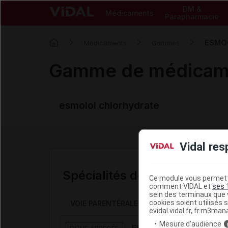
DM &
Médicaments
Parapharmacie
ESMO
Médicaments
Gammes
Gamme de médicam
esmolol chlorhydrate
Vidal res
Spécialités de la gamme
Ce module vous permet d
comment VIDAL et
ses 
sein des terminaux que v
cookies soient utilisés s
VOIE PARENTÉRALE
evidal.vidal.fr, fr.m3man
Mesure d’audience