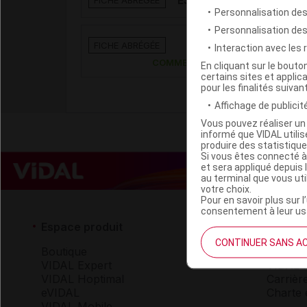
ESMOCARD 100 mg/10 ml 
FICHE ABRÉGÉE
Personnalisation des
Personnalisation de
ESMOCARD 2500 mg
FICHE ABRÉGÉE
Interaction avec les
p perf
COMMERCIALISÉ
En cliquant sur le bout
certains sites et applica
pour les finalités suivan
Affichage de publicité
Vous pouvez réaliser un 
informé que VIDAL util
produire des statistiqu
Si vous êtes connecté à
et sera appliqué depuis 
au terminal que vous ut
votre choix.
Pour en savoir plus sur l
consentement à leur usa
Espace produit
Espace 
CONTINUER SANS A
Boutique
Qui so
VIDAL Expert
VIDAL 
VIDAL Hoptimal
Carrièr
eVIDAL
Charte 
VIDAL Mobile