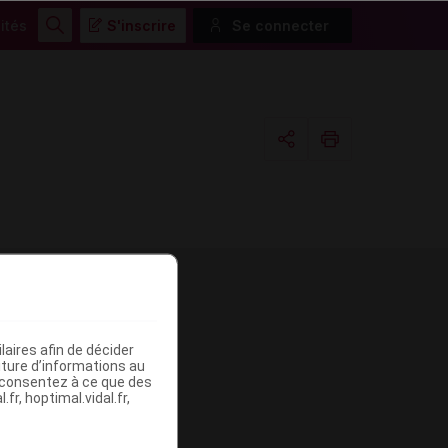
ités
S'inscrire
Se connecter
Rechercher
Copier l'url
Email
me
aires afin de décider
iture d’informations au
s consentez à ce que des
fr, hoptimal.vidal.fr,