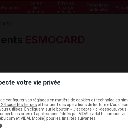
Santé
Prise en
Formations
Maladies
des
charge
Actual
médicales
patients
médicale
CARD
ents
ESMOCARD
pecte votre vie privée
Voir les spécialités de la gam
e configurer vos réglages en matière de cookies et technologies simil
124 sociétés tierces
effectuent des opérations de lecture et/ou d’écr
ous utilisez. En cliquant sur le bouton « J’accepte » ci-dessous, vou
ur certains sites et applications édités par VIDAL (vidal.fr, campus.vidal.
abu.com et VIDAL Mobile) pour les finalités suivantes :
i