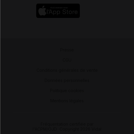
Presse
-
CGU
-
Conditions générales de vente
-
Données personnelles
-
Politique cookies
-
Mentions légales
Fréquentation certifiée par
l'ACPM/OJD
|
Copyright 2026 Vidal