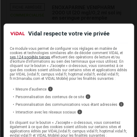
FICHE ABRÉGÉE
ENOXAPARINE VENIPHARM
2000 UI (20 mg)/0,2 ml sol inj
COMMERCIALISÉ
en seringue préremplie
Vidal respecte votre vie privée
FICHE ABRÉGÉE
ENOXAPARINE VENIPHARM
4000 UI (40 mg)/0,4 ml sol inj
COMMERCIALISÉ
en seringue préremplie
Ce module vous permet de configurer vos réglages en matière de
cookies et technologies similaires afin de décider comment VIDAL et
ses 124 sociétés tierces
effectuent des opérations de lecture et/ou
d’écriture d’informations au sein des terminaux que vous utilisez. En
cliquant sur le bouton « J’accepte » ci-dessous, vous consentez à ce
FICHE ABRÉGÉE
ENOXAPARINE VENIPHARM
que des cookies soient utilisés sur certains sites et applications édités
6000 UI (60 mg)/0,6 ml sol inj
par VIDAL (vidal.fr, campus.vidal.fr, hoptimal.vidal.fr, evidal.vidal.fr,
COMMERCIALISÉ
en seringue préremplie
fr.m3manabu.com et VIDAL Mobile) pour les finalités suivantes :
Mesure d’audience
i
Personnalisation des contenus de ce site
FICHE ABRÉGÉE
ENOXAPARINE VENIPHARM
i
8000 UI (80 mg)/0,8 ml sol inj
Personnalisation des communications vous étant adressées
i
COMMERCIALISÉ
en seringue préremplie
Interaction avec les réseaux sociaux
i
En cliquant sur le bouton « J’accepte » ci-dessous, vous consentez
également à ce que des cookies soient utilisés sur certains sites et
applications édités par VIDAL(vidal.fr, campus.vidal.fr, hoptimal.vidal.fr,
evidal.vidal.fr et VIDAL Mobile) pour les finalités suivantes :