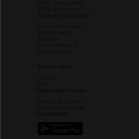
VIDAL Sécurisation
VIDAL e-Services
Espace institutionnel
Qui sommes-nous ?
VIDAL France
Carrières
Charte éthique et
déontologique
Service client
Contact
Aide
Espace partenaires
Éditeurs de logiciel
VIDAL sur votre site
Vidal Mobile