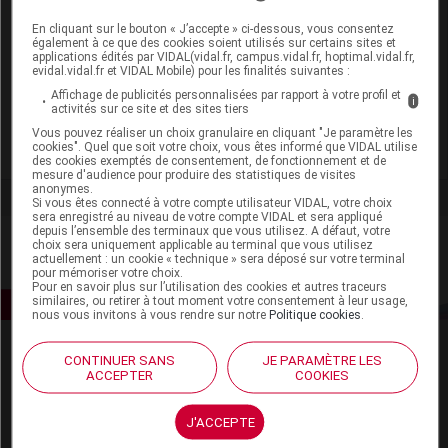
préremplie
En cliquant sur le bouton « J’accepte » ci-dessous, vous consentez
également à ce que des cookies soient utilisés sur certains sites et
applications édités par VIDAL(vidal.fr, campus.vidal.fr, hoptimal.vidal.fr,
FICHE ABRÉGÉE
ENOXAPARINE EG 8000 UI (80
evidal.vidal.fr et VIDAL Mobile) pour les finalités suivantes :
mg)/0,8 ml sol inj ser
COMMERCIALISÉ
Affichage de publicités personnalisées par rapport à votre profil et
préremplie
i
activités sur ce site et des sites tiers
Vous pouvez réaliser un choix granulaire en cliquant "Je paramètre les
cookies". Quel que soit votre choix, vous êtes informé que VIDAL utilise
des cookies exemptés de consentement, de fonctionnement et de
mesure d'audience pour produire des statistiques de visites
anonymes.
Si vous êtes connecté à votre compte utilisateur VIDAL, votre choix
sera enregistré au niveau de votre compte VIDAL et sera appliqué
depuis l’ensemble des terminaux que vous utilisez. A défaut, votre
choix sera uniquement applicable au terminal que vous utilisez
actuellement : un cookie « technique » sera déposé sur votre terminal
pour mémoriser votre choix.
Pour en savoir plus sur l’utilisation des cookies et autres traceurs
similaires, ou retirer à tout moment votre consentement à leur usage,
nous vous invitons à vous rendre sur notre
Politique cookies
.
CONTINUER SANS
JE PARAMÈTRE LES
ACCEPTER
COOKIES
J'ACCEPTE