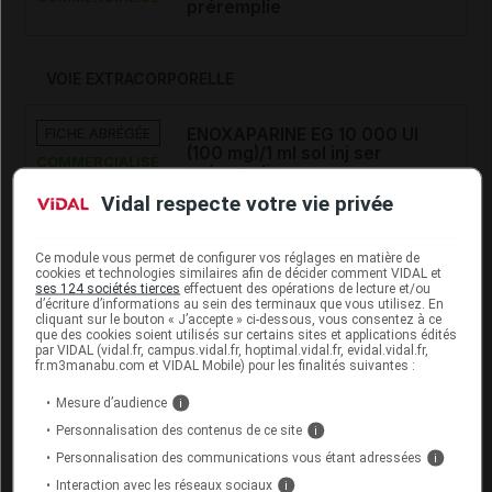
préremplie
VOIE EXTRACORPORELLE
FICHE ABRÉGÉE
ENOXAPARINE EG 10 000 UI
(100 mg)/1 ml sol inj ser
COMMERCIALISÉ
préremplie
Vidal respecte votre vie privée
FICHE ABRÉGÉE
ENOXAPARINE EG 2000 UI (20
Ce module vous permet de configurer vos réglages en matière de
mg)/0,2 ml sol inj ser
COMMERCIALISÉ
cookies et technologies similaires afin de décider comment VIDAL et
préremplie
ses 124 sociétés tierces
effectuent des opérations de lecture et/ou
d’écriture d’informations au sein des terminaux que vous utilisez. En
cliquant sur le bouton « J’accepte » ci-dessous, vous consentez à ce
que des cookies soient utilisés sur certains sites et applications édités
FICHE ABRÉGÉE
ENOXAPARINE EG 4000 UI (40
par VIDAL (vidal.fr, campus.vidal.fr, hoptimal.vidal.fr, evidal.vidal.fr,
fr.m3manabu.com et VIDAL Mobile) pour les finalités suivantes :
mg)/0,4 ml sol inj ser
COMMERCIALISÉ
préremplie
Mesure d’audience
i
Personnalisation des contenus de ce site
i
FICHE ABRÉGÉE
ENOXAPARINE EG 6000 UI (60
Personnalisation des communications vous étant adressées
i
mg)/0,6 ml sol inj ser
COMMERCIALISÉ
Interaction avec les réseaux sociaux
i