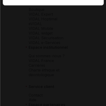
Espace produit
Boutique
VIDAL Expert
VIDAL Hoptimal
eVIDAL
VIDAL Mobile
VIDAL widget
VIDAL Sécurisation
VIDAL e-Services
Espace institutionnel
Qui sommes-nous ?
VIDAL France
Carrières
Charte éthique et
déontologique
Service client
Contact
Aide
Espace partenaires