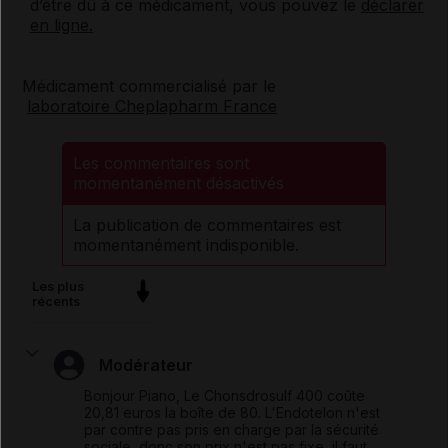
d’être dû à ce médicament, vous pouvez le
déclarer
en ligne.
Médicament commercialisé par le
laboratoire Cheplapharm France
Les commentaires sont
momentanément désactivés
La publication de commentaires est
momentanément indisponible.
Les plus
récents
Modérateur
Bonjour Piano, Le Chonsdrosulf 400 coûte
20,81 euros la boîte de 80. L'Endotelon n'est
par contre pas pris en charge par la sécurité
sociale, donc son prix n'est pas fixe, il faut