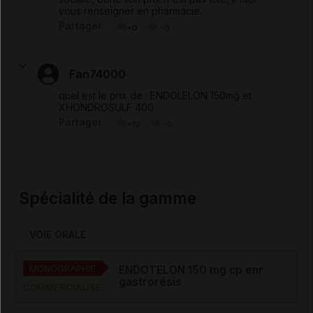
vous renseigner en pharmacie.
Partager
+0
-0
Fan74000
quel est le prix de : ENDOLELON 150mg et
XHONDROSULF 400
Partager
+12
-0
Spécialité de la gamme
VOIE ORALE
MONOGRAPHIE
ENDOTELON 150 mg cp enr
gastrorésis
COMMERCIALISÉ