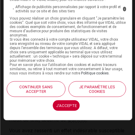
Œdème du bras : 1 comprimé, matin et soir, en
Affichage de publicités personnalisées par rapport à votre profil et
i
traitement continu.
activités sur ce site et des sites tiers
Vous pouvez réaliser un choix granulaire en cliquant "Je paramètre les
cookies". Quel que soit votre choix, vous êtes informé que VIDAL utilise
des cookies exemptés de consentement, de fonctionnement et de
Conseils
mesure d'audience pour produire des statistiques de visites
anonymes.
Si vous êtes connecté à votre compte utilisateur VIDAL, votre choix
Une activité physique régulière et la surélévation
sera enregistré au niveau de votre compte VIDAL et sera appliqué
du pied du lit permettent de faciliter la circulation
depuis l’ensemble des terminaux que vous utilisez. A défaut, votre
choix sera uniquement applicable au terminal que vous utilisez
veineuse et
lymphatique
.
actuellement : un cookie « technique » sera déposé sur votre terminal
pour mémoriser votre choix.
Pour en savoir plus sur l’utilisation des cookies et autres traceurs
similaires, ou retirer à tout moment votre consentement à leur usage,
Effets indésirables possibles du
nous vous invitons à vous rendre sur notre
Politique cookies
.
médicament ENDOTÉLON
CONTINUER SANS
JE PARAMÈTRE LES
Rares (moins de 1 personne sur 1
000) : nausées,
ACCEPTER
COOKIES
diarrhée
, douleurs d'estomac,
urticaire
,
photosensibilité,
eczéma
.
J'ACCEPTE
Très rares (moins de 1 personne sur 10
000) :
maux de tête, œdème de
Quincke
.
Vous avez ressenti un
effet indésirable
susceptible