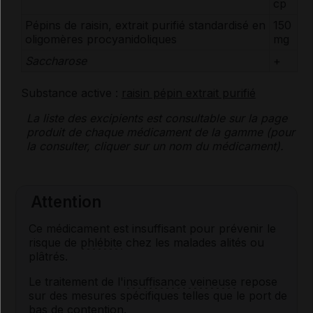
cp
Pépins de raisin, extrait purifié standardisé en
150
oligomères procyanidoliques
mg
Saccharose
+
Substance active :
raisin pépin extrait purifié
La liste des
excipients
est consultable sur la page
produit de chaque médicament de la gamme (pour
la consulter, cliquer sur un nom du médicament).
Attention
Ce médicament est insuffisant pour prévenir le
risque de
phlébite
chez les malades alités ou
plâtrés.
Le traitement de l'
insuffisance veineuse
repose
sur des mesures spécifiques telles que le port de
bas de contention.