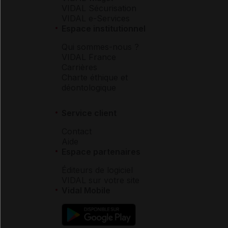
VIDAL Sécurisation
VIDAL e-Services
Espace institutionnel
Qui sommes-nous ?
VIDAL France
Carrières
Charte éthique et
déontologique
Service client
Contact
Aide
Espace partenaires
Éditeurs de logiciel
VIDAL sur votre site
Vidal Mobile