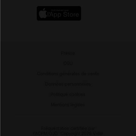
Presse
-
CGU
-
Conditions générales de vente
-
Données personnelles
-
Politique cookies
-
Mentions légales
Fréquentation certifiée par
l'ACPM/OJD
|
Copyright 2026 Vidal