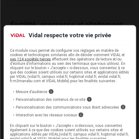
Fertilité, grossesse et allaitement
Vidal respecte votre vie privée
L'effet de ce médicament pendant la grossesse ou
l'allaitement est mal connu. Par mesure de
précaution, son utilisation sans avis médical est
Ce module vous permet de configurer vos réglages en matière de
déconseillée chez la femme enceinte ou qui allaite.
cookies et technologies similaires afin de décider comment VIDAL et
ses 124 sociétés tierces
effectuent des opérations de lecture et/ou
d’écriture d’informations au sein des terminaux que vous utilisez. En
cliquant sur le bouton « J’accepte » ci-dessous, vous consentez à ce
que des cookies soient utilisés sur certains sites et applications édités
Mode d'emploi et posologie du
par VIDAL (vidal.fr, campus.vidal.fr, hoptimal.vidal.fr, evidal.vidal.fr,
médicament ENDOTÉLON
fr.m3manabu.com et VIDAL Mobile) pour les finalités suivantes :
Mesure d’audience
i
Ce médicament doit être pris avec un verre d'eau à
Personnalisation des contenus de ce site
i
distance des repas.
Personnalisation des communications vous étant adressées
i
Posologie usuelle :
Interaction avec les réseaux sociaux
i
Insuffisance veineuse ou
lymphatique
: 1
En cliquant sur le bouton « J’accepte » ci-dessous, vous consentez
également à ce que des cookies soient utilisés sur certains sites et
comprimé, matin et soir, 20 jours par mois.
applications édités par VIDAL(vidal.fr, campus.vidal.fr, hoptimal.vidal.fr,
evidal.vidal.fr et VIDAL Mobile) pour les finalités suivantes :