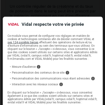
Un contrôle régulier de la
créatinine
et du taux
de
potassium
dans le sang peut être prescrit par
le médecin, notamment en cas d'
insuffisance
rénale
et chez la personne âgée.
Vidal respecte votre vie privée
Évitez les boissons alcoolisées : risque
d'augmentation l'effet
antihypertenseur
de ce
Ce module vous permet de configurer vos réglages en matière de
médicament.
cookies et technologies similaires afin de décider comment VIDAL et
ses 124 sociétés tierces
effectuent des opérations de lecture et/ou
d’écriture d’informations au sein des terminaux que vous utilisez. En
Si vous devez subir une opération, une
cliquant sur le bouton « J’accepte » ci-dessous, vous consentez à ce
anesthésie
(y compris une
anesthésie
dentaire)
que des cookies soient utilisés sur certains sites et applications édités
ou vous êtes dialysé, informez les
par VIDAL (vidal.fr, campus.vidal.fr, hoptimal.vidal.fr, evidal.vidal.fr,
fr.m3manabu.com et VIDAL Mobile) pour les finalités suivantes :
professionnels de santé qui vous suivent de la
prise de ce médicament.
Mesure d’audience
i
Personnalisation des contenus de ce site
i
Conducteur : ce médicament peut être
Personnalisation des communications vous étant adressées
i
responsable de
vertiges
lors des premières
prises.
Interaction avec les réseaux sociaux
i
En cliquant sur le bouton « J’accepte » ci-dessous, vous consentez
également à ce que des cookies soient utilisés sur certains sites et
Interactions du médicament
applications édités par VIDAL(vidal.fr, campus.vidal.fr, hoptimal.vidal.fr,
evidal.vidal.fr et VIDAL Mobile) pour les finalités suivantes :
ÉNALAPRIL/LERCANIDIPINE