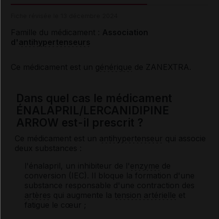
Fiche révisée le 13 décembre 2024
Famille du médicament :
Association
d'
antihypertenseurs
Ce médicament est un
générique
de ZANEXTRA.
Dans quel cas le médicament
ÉNALAPRIL/LERCANIDIPINE
ARROW est-il prescrit ?
Ce médicament est un
antihypertenseur
qui associe
deux substances :
l'énalapril, un inhibiteur de l'
enzyme
de
conversion (IEC). Il bloque la formation d'une
substance responsable d'une contraction des
artères
qui augmente la
tension artérielle
et
fatigue le cœur ;