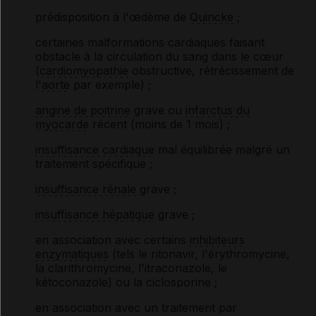
prédisposition à l'œdème de
Quincke
;
certaines malformations cardiaques faisant
obstacle à la circulation du sang dans le cœur
(
cardiomyopathie
obstructive, rétrécissement de
l'
aorte
par exemple) ;
angine de poitrine
grave ou
infarctus du
myocarde
récent (moins de 1 mois) ;
insuffisance cardiaque
mal équilibrée malgré un
traitement spécifique ;
insuffisance rénale
grave ;
insuffisance hépatique
grave ;
en association avec certains
inhibiteurs
enzymatiques
(tels le ritonavir, l'érythromycine,
la clarithromycine, l'itraconazole, le
kétoconazole) ou la ciclosporine ;
en association avec un traitement par