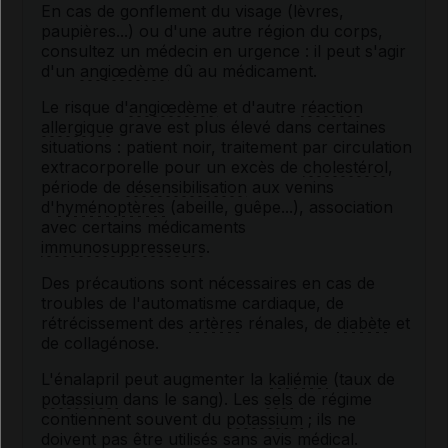
En cas de gonflement du visage (lèvres,
paupières...) ou d'une autre région du corps,
consultez un médecin en urgence : il peut s'agir
d'un
angiœdème
dû au médicament.
Le risque d'
angiœdème
et d'autre
réaction
allergique
grave est plus élevé dans certaines
situations : patient noir, traitement par circulation
extracorporelle pour un excès de
cholestérol
,
période de
désensibilisation
aux venins
d'
hyménoptères
(abeille, guêpe...), association
avec certains médicaments
immunosuppresseurs
.
Des précautions sont nécessaires en cas de
troubles de l'automatisme cardiaque, de
rétrécissement des
artères
rénales, de
diabète
et
de collagénose.
L'énalapril peut augmenter la
kaliémie
(taux de
potassium
dans le sang). Les
sels
de régime
contiennent souvent du
potassium
; ils ne
doivent pas être utilisés sans avis médical.