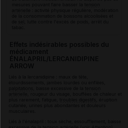
mesures pouvant faire baisser la
tension
artérielle
: activité physique régulière, modération
de la consommation de boissons alcoolisées et
de
sel
, lutte contre l'excès de poids, arrêt du
tabac.
Effets indésirables possibles du
médicament
ÉNALAPRIL/LERCANIDIPINE
ARROW
Liés à la lercanidipine : maux de tête,
étourdissements, jambes lourdes ou enflées,
palpitations
, baisse excessive de la
tension
artérielle
, rougeur du visage, bouffées de chaleur et
plus rarement, fatigue,
troubles digestifs
, éruption
cutanée, urines plus abondantes et douleurs
musculaires.
Liés à l'énalapril : toux sèche, essoufflement, baisse
excessive de la
tension artérielle
(voir Attention),