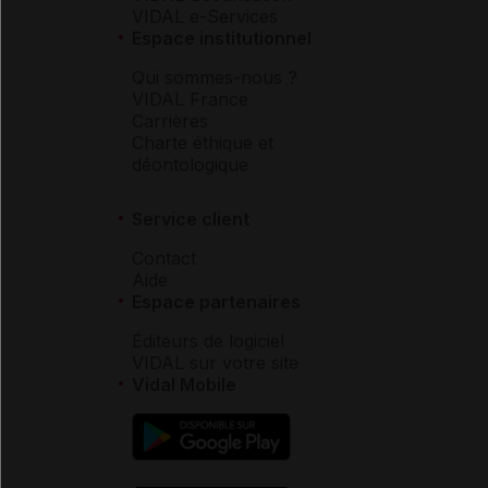
VIDAL e-Services
Espace institutionnel
Qui sommes-nous ?
VIDAL France
Carrières
Charte éthique et
déontologique
Service client
Contact
Aide
Espace partenaires
Éditeurs de logiciel
VIDAL sur votre site
Vidal Mobile