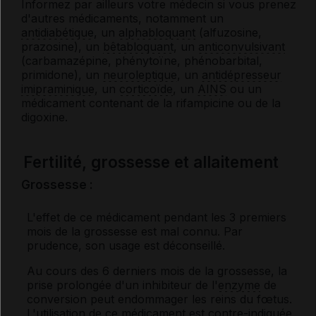
Informez par ailleurs votre médecin si vous prenez
d'autres médicaments, notamment un
antidiabétique
, un
alphabloquant
(alfuzosine,
prazosine), un
bêtabloquant
, un
anticonvulsivant
(carbamazépine, phénytoïne, phénobarbital,
primidone), un
neuroleptique
, un
antidépresseur
imipraminique
, un
corticoïde
, un
AINS
ou un
médicament contenant de la rifampicine ou de la
digoxine.
Fertilité, grossesse et allaitement
Grossesse :
L'effet de ce médicament pendant les 3 premiers
mois de la grossesse est mal connu. Par
prudence, son usage est déconseillé.
Au cours des 6 derniers mois de la grossesse, la
prise prolongée d'un inhibiteur de l'
enzyme
de
conversion peut endommager les reins du fœtus.
L'utilisation de ce médicament est contre-indiquée