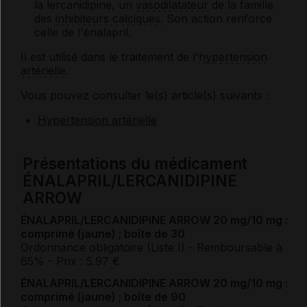
la lercanidipine, un
vasodilatateur
de la famille
des
inhibiteurs calciques
. Son action renforce
celle de l'énalapril.
Il est utilisé dans le traitement de l'
hypertension
artérielle
.
Vous pouvez consulter le(s) article(s) suivants :
Hypertension artérielle
Présentations du médicament
ÉNALAPRIL/LERCANIDIPINE
ARROW
ÉNALAPRIL/LERCANIDIPINE ARROW 20 mg/10 mg :
comprimé (jaune) ; boîte de 30
Ordonnance obligatoire (Liste I)
- Remboursable à
65%
- Prix : 5.97 €
ÉNALAPRIL/LERCANIDIPINE ARROW 20 mg/10 mg :
comprimé (jaune) ; boîte de 90