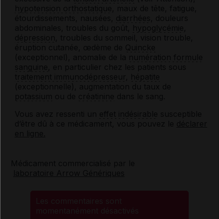
hypotension orthostatique
, maux de tête, fatigue,
étourdissements, nausées,
diarrhées
, douleurs
abdominales, troubles du goût,
hypoglycémie
,
dépression
, troubles du sommeil, vision trouble,
éruption cutanée, œdème de
Quincke
(exceptionnel), anomalie de la
numération formule
sanguine
, en particulier chez les patients sous
traitement immunodépresseur
,
hépatite
(exceptionnelle), augmentation du taux de
potassium
ou de
créatinine
dans le sang.
Vous avez ressenti un
effet indésirable
susceptible
d’être dû à ce médicament, vous pouvez le
déclarer
en ligne.
Médicament commercialisé par le
laboratoire Arrow Génériques
Les commentaires sont
momentanément désactivés