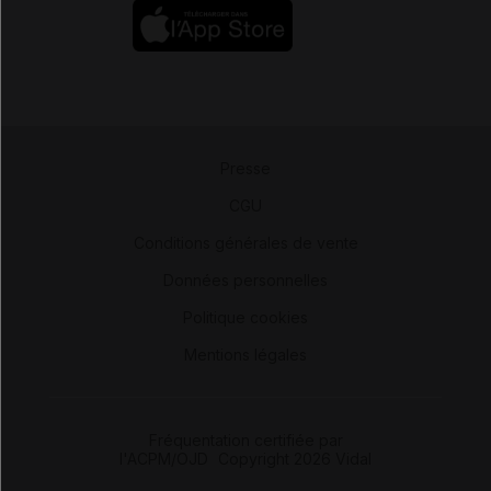
Presse
-
CGU
-
Conditions générales de vente
-
Données personnelles
-
Politique cookies
-
Mentions légales
Fréquentation certifiée par
l'ACPM/OJD
|
Copyright 2026 Vidal