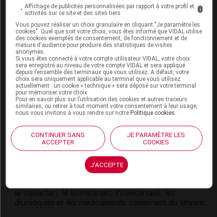
Affichage de publicités personnalisées par rapport à votre profil et
ARROW avec d'autres substances
i
activités sur ce site et des sites tiers
Vous pouvez réaliser un choix granulaire en cliquant "Je paramètre les
Ce médicament ne doit pas être associé avec :
cookies". Quel que soit votre choix, vous êtes informé que VIDAL utilise
des cookies exemptés de consentement, de fonctionnement et de
un traitement par sacubitril/valsartan
mesure d'audience pour produire des statistiques de visites
anonymes.
(
ENTRESTO
) : augmentation du risque d'œdème
Si vous êtes connecté à votre compte utilisateur VIDAL, votre choix
de
Quincke
. Un délai de 36 heures doit
sera enregistré au niveau de votre compte VIDAL et sera appliqué
obligatoirement être respecté entre ces
depuis l’ensemble des terminaux que vous utilisez. A défaut, votre
choix sera uniquement applicable au terminal que vous utilisez
traitements ;
actuellement : un cookie « technique » sera déposé sur votre terminal
pour mémoriser votre choix.
les médicaments contenant du kétoconazole, de
Pour en savoir plus sur l’utilisation des cookies et autres traceurs
similaires, ou retirer à tout moment votre consentement à leur usage,
l'itraconazole, du ritonavir, de l'érythromycine,
nous vous invitons à vous rendre sur notre
Politique cookies
.
de la troléandomycine, de la clarithromycine ou
de la ciclosporine : risque d'augmentation des
CONTINUER SANS
JE PARAMÈTRE LES
effets indésirables
;
ACCEPTER
COOKIES
du pamplemousse ou du jus de pamplemousse.
J'ACCEPTE
Il peut interagir avec les inhibiteurs de
l'angiotensine II (également appelés sartans comme
le valsartan, le telmisartan, l'irbésartan), les
diurétiques
et les médicaments contenant du
lithium
.