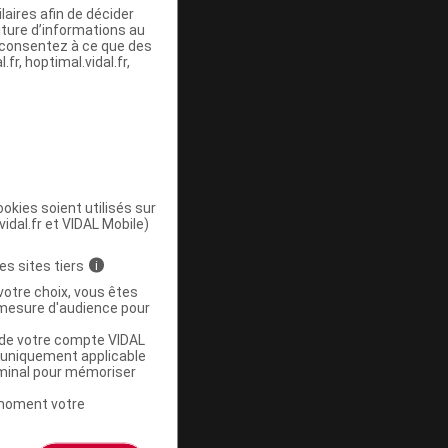
aires afin de décider
iture d’informations au
s consentez à ce que des
fr, hoptimal.vidal.fr,
okies soient utilisés sur
vidal.fr et VIDAL Mobile)
r
es sites tiers
i
votre choix, vous êtes
mesure d'audience pour
u de votre compte VIDAL
a uniquement applicable
rminal pour mémoriser
t moment votre