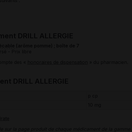
suivants :
ament DRILL ALLERGIE
écable
(arôme pomme) ; boîte de 7
rsé
- Prix libre
compte des «
honoraires de dispensation
» du pharmacien.
ent DRILL ALLERGIE
p cp
10 mg
drate
le sur la page produit de chaque médicament de la gamme