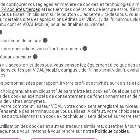
e configurer vos réglages en matière de cookies et technologies simil
124 sociétés tierces
effectuent des opérations de lecture et/ou d’écr
ous utilisez. En cliquant sur le bouton « J’accepte » ci-dessous, vou
 cas, entraîner une baisse de la
vigilance
. Assurez-vous à
ur certains sites et applications édités par VIDAL (vidal.fr, campus.vidal.
abu.com et VIDAL Mobile) pour les finalités suivantes :
ous le supportez bien, avant de conduire ou d'utiliser une
i
 contenus de ce site
i
s communications vous étant adressées
i
laitement
 réseaux sociaux
i
on « J’accepte » ci-dessous, vous consentez également à ce que des co
tions édités par VIDAL(vidal.fr, campus.vidal.fr, hoptimal.vidal.fr, evidal.
tes :
 grossesse est mal connu : seul votre médecin peut évalue
s personnalisées par rapport à votre profil et activités sur ce site et d
 dans votre cas.
choix granulaire en cliquant "Je paramètre les cookies". Quel que soit 
ise des cookies exemptés de consentement, de fonctionnement et de 
es de visites anonymes.
 votre compte utilisateur VIDAL, votre choix sera enregistré au nivea
l’ensemble des terminaux que vous utilisez. A défaut, votre choix ser
rnel : ne l'utilisez pas pendant l'allaitement sans avis
ilisez actuellement : un cookie « technique » sera déposé sur votre te
’utilisation des cookies et autres traceurs similaires, ou retirer à tou
ge, nous vous invitons à vous rendre sur notre
Politique cookies
.