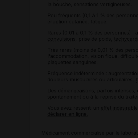
la bouche, sensations vertigineuses.
Peu fréquents (0,1 à 1 % des personne
éruption cutanée, fatigue.
Rares (0,01 à 0,1 % des personnes) : a
convulsions
, prise de poids,
tachycard
Très rares (moins de 0,01 % des perso
l'
accommodation
, vision floue, difficul
plaquettes sanguines
.
Fréquence indéterminée : augmentatio
douleurs musculaires ou articulaires,
h
Des démangeaisons, parfois intenses, on
spontanément ou à la reprise du trait
Vous avez ressenti un
effet indésirable
déclarer en ligne.
Médicament commercialisé par le
labora