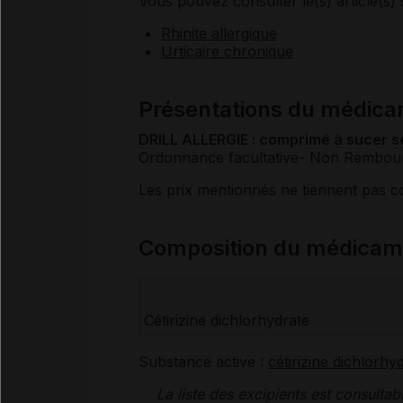
Vous pouvez consulter le(s) article(s) 
Rhinite allergique
Urticaire chronique
Présentations du médic
DRILL ALLERGIE : comprimé à sucer
s
Ordonnance facultative
- Non Rembou
Les prix mentionnés ne tiennent pas 
Composition du médicam
Cétirizine dichlorhydrate
Substance active :
cétirizine dichlorhy
La liste des
excipients
est consultab