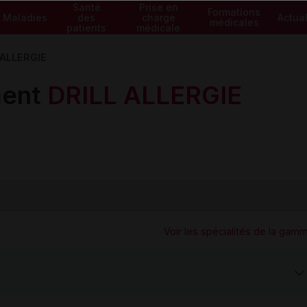
Santé
Prise en
Formations
Maladies
des
charge
Actual
médicales
patients
médicale
 ALLERGIE
ment
DRILL ALLERGIE
Voir les spécialités de la gam