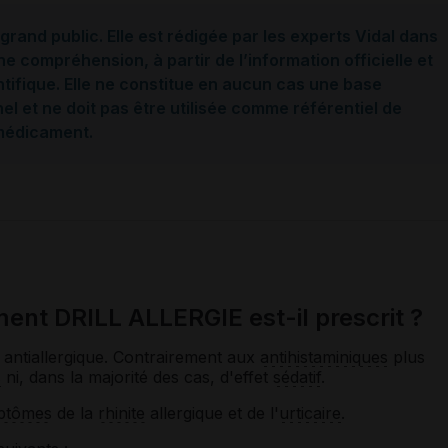
grand public. Elle est rédigée par les experts Vidal dans
ne compréhension, à partir de l’information officielle et
ntifique. Elle ne constitue en aucun cas une base
l et ne doit pas être utilisée comme référentiel de
 médicament.
ent DRILL ALLERGIE est-il prescrit ?
antiallergique. Contrairement aux
antihistaminiques
plus
s
ni, dans la majorité des cas, d'effet
sédatif
.
ptômes
de la
rhinite
allergique et de l'
urticaire
.