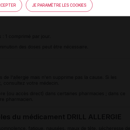
gie du médicament DRILL ALLERGIE
CCEPTER
JE PARAMÈTRE LES COOKIES
dissous dans un verre d'eau.
s
: 1 comprimé par jour.
minution des doses peut être nécessaire.
s de l'
allergie
mais n'en supprime pas la cause. Si les
, consultez votre médecin.
re (ou accès direct) dans certaines pharmacies ; dans ce
otre pharmacien.
sibles du médicament DRILL ALLERGIE
somnolence, fatigue, nausées, maux de tête, sécheresse d