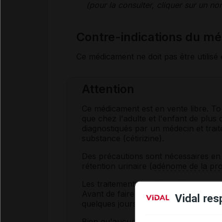
(pour la consulter, cliquer sur un 
Contre-indications du m
Ce médicament ne doit pas être utilisé 
Attention
Ce médicament est en vente libre. Toute
que chez l'adulte et l'enfant de plus
diagnostiqués par un médecin et tra
substance (cétirizine).
Des précautions sont nécessaires en 
rétention urinaire (
adénome de la pro
Les traitements
antihistaminiques
peuv
Avant de faire ces tests, il est rec
Vidal res
quelques jours ; demandez conseil à 
Bien qu'aucune interaction nette n'ait