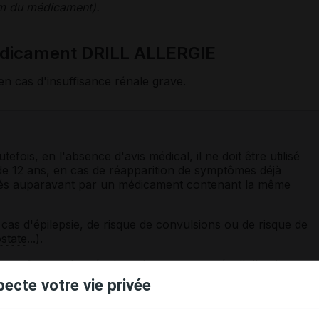
nom du médicament).
édicament DRILL ALLERGIE
en cas d'
insuffisance rénale
grave.
fois, en l'absence d'avis médical, il ne doit être utilisé
 de 12 ans, en cas de réapparition de
symptômes
déjà
ités auparavant par un médicament contenant la même
cas d'épilepsie, de risque de
convulsions
ou de risque de
state
...).
ent fausser les résultats des tests cutanés d'
allergie
.
ommandé d'arrêter la prise de ce médicament pendant
pecte votre vie privée
votre médecin lors de la prise du rendez-vous.
 été constatée avec l'
alcool
, évitez la prise de boissons