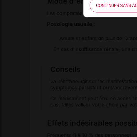
Mode d'emploi et posolo
CONTINUER SANS A
Les comprimés peuvent être sucés ou 
Posologie usuelle :
Adulte et enfant de plus de 12 an
En cas d'
insuffisance rénale
, une di
Conseils
La cétirizine agit sur les manifestation
symptômes
persistent ou s'aggravent
Ce médicament peut être en accès lib
cas, faites valider votre choix par v
Effets indésirables pos
Fréquents (1 à 10 % des personnes) : 