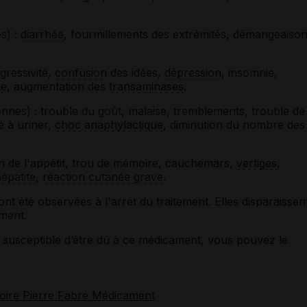
s) :
diarrhée
, fourmillements des extrémités, démangeaison
gressivité,
confusion
des idées,
dépression
, insomnie,
ie
, augmentation des
transaminases
.
nnes) : trouble du goût, malaise, tremblements, trouble de
té à uriner,
choc anaphylactique
, diminution du nombre des
n de l'appétit, trou de mémoire, cauchemars,
vertiges
,
épatite
,
réaction cutanée grave
.
t été observées à l'arrêt du traitement. Elles disparaissen
ement.
susceptible d’être dû à ce médicament, vous pouvez le
toire Pierre Fabre Médicament