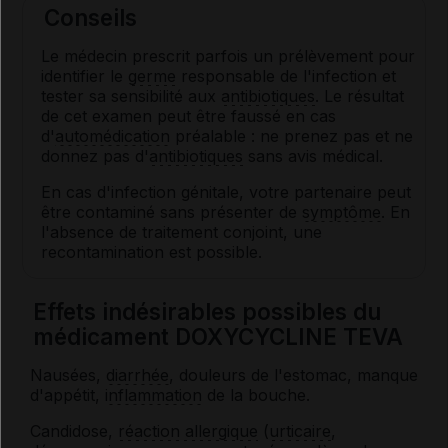
Conseils
Le médecin prescrit parfois un prélèvement pour
identifier le
germe
responsable de l'infection et
tester sa sensibilité aux
antibiotiques
. Le résultat
de cet examen peut être faussé en cas
d'
automédication
préalable : ne prenez pas et ne
donnez pas d'
antibiotiques
sans avis médical.
En cas d'infection génitale, votre partenaire peut
être contaminé sans présenter de
symptôme
. En
l'absence de traitement conjoint, une
recontamination est possible.
Effets indésirables possibles du
médicament DOXYCYCLINE TEVA
Nausées,
diarrhée
, douleurs de l'estomac, manque
d'appétit,
inflammation
de la bouche.
Candidose,
réaction allergique
(
urticaire
,