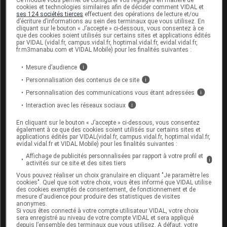
rétinoïdes
(tels que l'isotrétinoïne, l’alitrétinoïne ou
cookies et technologies similaires afin de décider comment VIDAL et
l'acitrétine) à prendre par
voie
orale ou à la
ses 124 sociétés tierces
effectuent des opérations de lecture et/ou
vitamine
A (en cas d’apport de 10 000
UI
ou plus
d’écriture d’informations au sein des terminaux que vous utilisez. En
cliquant sur le bouton « J’accepte » ci-dessous, vous consentez à ce
par jour) : risque d'
hypertension intracrânienne
.
que des cookies soient utilisés sur certains sites et applications édités
par VIDAL (vidal.fr, campus.vidal.fr, hoptimal.vidal.fr, evidal.vidal.fr,
Informez par ailleurs votre médecin si vous prenez
fr.m3manabu.com et VIDAL Mobile) pour les finalités suivantes :
un
anticoagulant
oral, un
pansement digestif
, un
Mesure d’audience
i
antiépileptique contenant de la carbamazépine, du
phénobarbital, de la phénytoïne ou de la primidone
Personnalisation des contenus de ce site
i
ou un médicament contenant de la didanosine, du
Personnalisation des communications vous étant adressées
i
fer ou du zinc.
Interaction avec les réseaux sociaux
i
En cliquant sur le bouton « J’accepte » ci-dessous, vous consentez
Fertilité, grossesse et allaitement
également à ce que des cookies soient utilisés sur certains sites et
applications édités par VIDAL(vidal.fr, campus.vidal.fr, hoptimal.vidal.fr,
evidal.vidal.fr et VIDAL Mobile) pour les finalités suivantes :
Grossesse :
Affichage de publicités personnalisées par rapport à votre profil et
i
activités sur ce site et des sites tiers
Bien qu’aucun risque de malformation ne soit
Vous pouvez réaliser un choix granulaire en cliquant "Je paramètre les
associé à ce médicament, son utilisation est
cookies". Quel que soit votre choix, vous êtes informé que VIDAL utilise
des cookies exemptés de consentement, de fonctionnement et de
déconseillée par précaution pendant les 3
mesure d'audience pour produire des statistiques de visites
premiers mois de la grossesse.
anonymes.
Si vous êtes connecté à votre compte utilisateur VIDAL, votre choix
sera enregistré au niveau de votre compte VIDAL et sera appliqué
Au-delà du premier trimestre, la prise de
cyclines
depuis l’ensemble des terminaux que vous utilisez. A défaut, votre