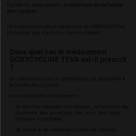
Famille du médicament :
Antibiotique de la famille
des
cyclines
Ce médicament est un
générique
de VIBRAMYCINE
comprimé (qui n'est plus commercialisé).
Dans quel cas le médicament
DOXYCYCLINE TEVA est-il prescrit
?
Ce médicament est un
antibiotique
qui appartient à
la famille des
cyclines
.
Il est utilisé dans le traitement :
de diverses maladies infectieuses, notamment des
poumons, des bronches, des yeux, des
voies
urinaires et génitales ;
de l'acné et de certaines formes de
rosacée
.