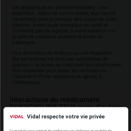
Cet
antibiotique
est photosensibilisant : une
exposition, même de courte durée, aux rayons
ultraviolets
peut provoquer des coups de soleil
intenses. Évitez toute exposition au soleil et
n'omettez pas de signaler à votre médecin vos
projets de vacances pendant la durée du
traitement.
Une diminution de la fièvre ou une disparition
des
symptômes
ne sont pas synonymes de
guérison : la durée du traitement doit absolument
être respectée pour éviter les rechutes ou
l'apparition d'une
résistance
du
germe
à
l'
antibiotique
.
Interactions du médicament
DOXYCYCLINE TEVA avec d'autres
substances
Vidal respecte votre vie privée
Ce médicament ne doit pas être associé aux
Ce module vous permet de configurer vos réglages en matière de