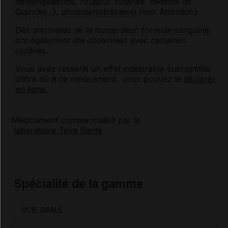
démangeaisons, rougeur cutanée, œdème de
Quincke
...),
photosensibilisation
(voir Attention).
Des anomalies de la
numération formule sanguine
ont également été observées avec certaines
cyclines
.
Vous avez ressenti un
effet indésirable
susceptible
d’être dû à ce médicament, vous pouvez le
déclarer
en ligne.
Médicament commercialisé par le
laboratoire Teva Santé
Spécialité de la gamme
VOIE ORALE