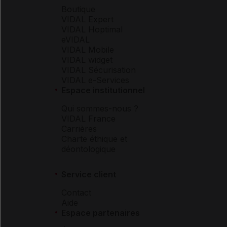
Boutique
VIDAL Expert
VIDAL Hoptimal
eVIDAL
VIDAL Mobile
VIDAL widget
VIDAL Sécurisation
VIDAL e-Services
Espace institutionnel
Qui sommes-nous ?
VIDAL France
Carrières
Charte éthique et
déontologique
Service client
Contact
Aide
Espace partenaires