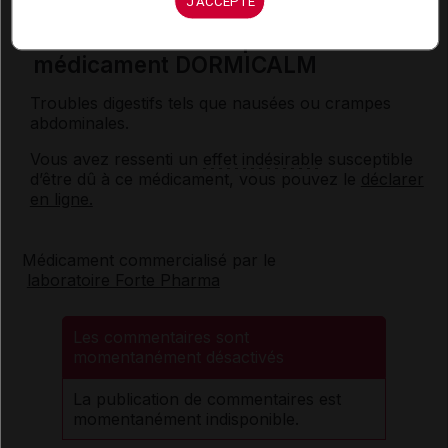
J'ACCEPTE
Effets indésirables possibles du
médicament DORMICALM
Troubles digestifs tels que nausées ou crampes
abdominales.
Vous avez ressenti un
effet indésirable
susceptible
d’être dû à ce médicament, vous pouvez le
déclarer
en ligne.
Médicament commercialisé par le
laboratoire Forte Pharma
Les commentaires sont
momentanément désactivés
La publication de commentaires est
momentanément indisponible.