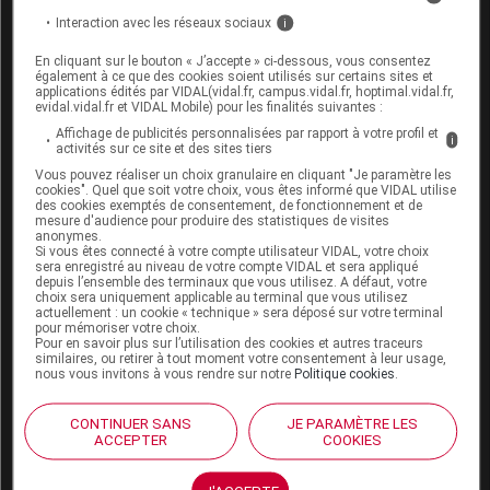
Troubles du sommeil : 2 comprimés,
1
/
2
Interaction avec les réseaux sociaux
i
heure avant le coucher. La prise peut être
renouvelée si nécessaire.
En cliquant sur le bouton « J’accepte » ci-dessous, vous consentez
également à ce que des cookies soient utilisés sur certains sites et
applications édités par VIDAL(vidal.fr, campus.vidal.fr, hoptimal.vidal.fr,
Ne pas dépasser 6 comprimés par jour et 1 mois
evidal.vidal.fr et VIDAL Mobile) pour les finalités suivantes :
de traitement sans avis médical.
Affichage de publicités personnalisées par rapport à votre profil et
i
activités sur ce site et des sites tiers
Vous pouvez réaliser un choix granulaire en cliquant "Je paramètre les
Conseils
cookies". Quel que soit votre choix, vous êtes informé que VIDAL utilise
des cookies exemptés de consentement, de fonctionnement et de
mesure d'audience pour produire des statistiques de visites
L'effet de ce médicament n'est pas immédiat.
anonymes.
Si vous êtes connecté à votre compte utilisateur VIDAL, votre choix
Pour obtenir un effet optimal. il doit être pris
sera enregistré au niveau de votre compte VIDAL et sera appliqué
sans interruption pendant au moins 2 semaines.
depuis l’ensemble des terminaux que vous utilisez. A défaut, votre
choix sera uniquement applicable au terminal que vous utilisez
actuellement : un cookie « technique » sera déposé sur votre terminal
Les médicaments ne sont pas la seule réponse
pour mémoriser votre choix.
aux troubles du sommeil : une meilleure hygiène
Pour en savoir plus sur l’utilisation des cookies et autres traceurs
de vie, une consommation modérée d'excitants
similaires, ou retirer à tout moment votre consentement à leur usage,
nous vous invitons à vous rendre sur notre
Politique cookies
.
(y compris les boissons alcoolisées...),
l'insonorisation de la chambre ou le port de
bouchons auriculaires (type boules Quies)
CONTINUER SANS
JE PARAMÈTRE LES
ACCEPTER
COOKIES
permettent aussi d'améliorer la qualité du
sommeil.