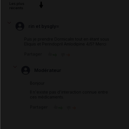
Les plus
récents
rin et bysgly=
Puis je prendre Dormicalm tout en étant sous
Eliquis et Perindopril Amlodipine 4/5? Merci
Partager
+0
-0
Modérateur
Bonjour
Il n'existe pas d'interaction connue entre
ces médicaments.
Partager
+0
-0