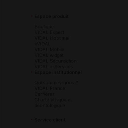
Espace produit
Boutique
VIDAL Expert
VIDAL Hoptimal
eVIDAL
VIDAL Mobile
VIDAL widget
VIDAL Sécurisation
VIDAL e-Services
Espace institutionnel
Qui sommes-nous ?
VIDAL France
Carrières
Charte éthique et
déontologique
Service client