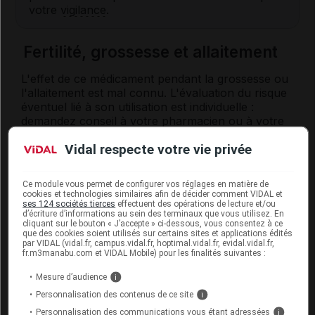
votre
vigilance
.
Fertilité, grossesse et allaitement
L'effet de ce médicament pendant la grossesse ou
l'allaitement est mal connu. L'évaluation du risque
éventuel lié à son utilisation est individuelle :
demandez conseil à votre pharmacien ou à votre
médecin.
Vidal respecte votre vie privée
Mode d'emploi et posologie du
Ce module vous permet de configurer vos réglages en matière de
médicament DORMICALM
cookies et technologies similaires afin de décider comment VIDAL et
ses 124 sociétés tierces
effectuent des opérations de lecture et/ou
d’écriture d’informations au sein des terminaux que vous utilisez. En
Les comprimés doivent être avalés avec un verre
cliquant sur le bouton « J’accepte » ci-dessous, vous consentez à ce
que des cookies soient utilisés sur certains sites et applications édités
d'eau.
par VIDAL (vidal.fr, campus.vidal.fr, hoptimal.vidal.fr, evidal.vidal.fr,
fr.m3manabu.com et VIDAL Mobile) pour les finalités suivantes :
Posologie usuelle :
Mesure d’audience
i
Adulte et adolescent de plus de 12 ans
:
Personnalisation des contenus de ce site
i
Nervosité : 1 comprimé, 3 fois par jour.
Personnalisation des communications vous étant adressées
i