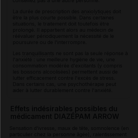
conseillez pas à une autre personne.
La durée de prescription des
anxiolytiques
doit
être la plus courte possible. Dans certaines
situations, le traitement doit toutefois être
prolongé. Il appartient alors au médecin de
réévaluer périodiquement la nécessité de le
poursuivre ou de l'interrompre.
Les
tranquillisants
ne sont pas la seule réponse à
l'anxiété : une meilleure hygiène de vie, une
consommation modérée d'excitants (y compris
les boissons alcoolisées) permettent aussi de
lutter efficacement contre l'excès de stress.
Dans certains cas, une psychothérapie peut
aider à lutter durablement contre l'anxiété.
Effets indésirables possibles du
médicament DIAZÉPAM ARROW
Sensation d'ivresse, maux de tête, somnolence (en
particulier chez la personne âgée), ralentissement