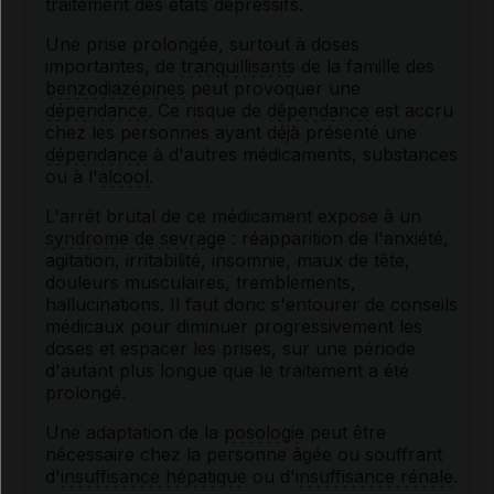
traitement des états dépressifs.
Une prise prolongée, surtout à doses
importantes, de
tranquillisants
de la famille des
benzodiazépines
peut provoquer une
dépendance
. Ce risque de
dépendance
est accru
chez les personnes ayant déjà présenté une
dépendance
à d'autres médicaments, substances
ou à l'
alcool
.
L'arrêt brutal de ce médicament expose à un
syndrome de sevrage
: réapparition de l'anxiété,
agitation, irritabilité, insomnie, maux de tête,
douleurs musculaires, tremblements,
hallucinations. Il faut donc s'entourer de conseils
médicaux pour diminuer progressivement les
doses et espacer les prises, sur une période
d'autant plus longue que le traitement a été
prolongé.
Une adaptation de la
posologie
peut être
nécessaire chez la personne âgée ou souffrant
d'
insuffisance hépatique
ou d'
insuffisance rénale
.