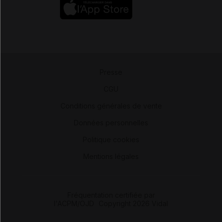
Presse
-
CGU
-
Conditions générales de vente
-
Données personnelles
-
Politique cookies
-
Mentions légales
Fréquentation certifiée par
l'ACPM/OJD
|
Copyright 2026 Vidal