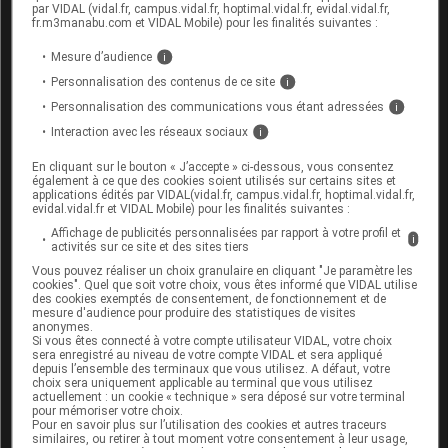
médicament contenant du cisapride, de la
par VIDAL (vidal.fr, campus.vidal.fr, hoptimal.vidal.fr, evidal.vidal.fr,
cimétidine, de la buspirone, de la buprénorphine ou
fr.m3manabu.com et VIDAL Mobile) pour les finalités suivantes :
de la phénytoïne.
Mesure d’audience
i
Personnalisation des contenus de ce site
i
Fertilité, grossesse et allaitement
Personnalisation des communications vous étant adressées
i
Interaction avec les réseaux sociaux
i
Grossesse :
En cliquant sur le bouton « J’accepte » ci-dessous, vous consentez
également à ce que des cookies soient utilisés sur certains sites et
Ce médicament ne doit pas être utilisé sans avis
applications édités par VIDAL(vidal.fr, campus.vidal.fr, hoptimal.vidal.fr,
médical pendant la grossesse. Les fortes doses au
evidal.vidal.fr et VIDAL Mobile) pour les finalités suivantes :
cours des 6 derniers mois sont déconseillées. En
Affichage de publicités personnalisées par rapport à votre profil et
i
fin de grossesse, un traitement par
activités sur ce site et des sites tiers
benzodiazépine
, même à faible dose, peut être
Vous pouvez réaliser un choix granulaire en cliquant "Je paramètre les
responsable d'
effets indésirables
chez le nouveau-
cookies". Quel que soit votre choix, vous êtes informé que VIDAL utilise
des cookies exemptés de consentement, de fonctionnement et de
né : une surveillance médicale du nouveau-né est
mesure d'audience pour produire des statistiques de visites
alors nécessaire pendant 1 à 3 semaines selon les
anonymes.
Si vous êtes connecté à votre compte utilisateur VIDAL, votre choix
cas.
sera enregistré au niveau de votre compte VIDAL et sera appliqué
depuis l’ensemble des terminaux que vous utilisez. A défaut, votre
Allaitement :
choix sera uniquement applicable au terminal que vous utilisez
actuellement : un cookie « technique » sera déposé sur votre terminal
pour mémoriser votre choix.
Ce médicament passe dans le lait maternel :
Pour en savoir plus sur l’utilisation des cookies et autres traceurs
similaires, ou retirer à tout moment votre consentement à leur usage,
l'allaitement est déconseillé.