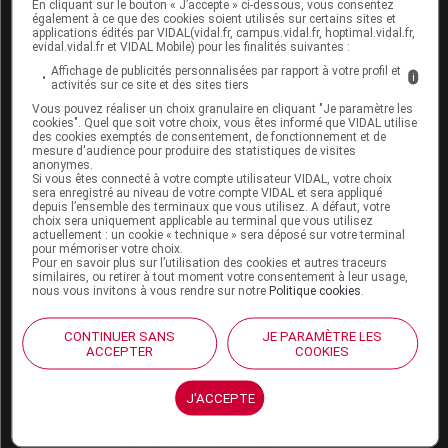
En cliquant sur le bouton « J’accepte » ci-dessous, vous consentez
VIDAL Expert
également à ce que des cookies soient utilisés sur certains sites et
VIDAL Hoptimal
applications édités par VIDAL(vidal.fr, campus.vidal.fr, hoptimal.vidal.fr,
evidal.vidal.fr et VIDAL Mobile) pour les finalités suivantes :
eVIDAL
VIDAL Mobile
Affichage de publicités personnalisées par rapport à votre profil et
i
activités sur ce site et des sites tiers
VIDAL widget
Vous pouvez réaliser un choix granulaire en cliquant "Je paramètre les
VIDAL Sécurisation
cookies". Quel que soit votre choix, vous êtes informé que VIDAL utilise
VIDAL e-Services
des cookies exemptés de consentement, de fonctionnement et de
Espace institutionnel
mesure d'audience pour produire des statistiques de visites
anonymes.
Si vous êtes connecté à votre compte utilisateur VIDAL, votre choix
Qui sommes-nous ?
sera enregistré au niveau de votre compte VIDAL et sera appliqué
VIDAL France
depuis l’ensemble des terminaux que vous utilisez. A défaut, votre
choix sera uniquement applicable au terminal que vous utilisez
Carrières
actuellement : un cookie « technique » sera déposé sur votre terminal
Charte éthique et
pour mémoriser votre choix.
Pour en savoir plus sur l’utilisation des cookies et autres traceurs
déontologique
similaires, ou retirer à tout moment votre consentement à leur usage,
nous vous invitons à vous rendre sur notre
Politique cookies
.
Service client
CONTINUER SANS
JE PARAMÈTRE LES
ACCEPTER
COOKIES
Contact
Aide
Espace partenaires
J'ACCEPTE
Éditeurs de logiciel