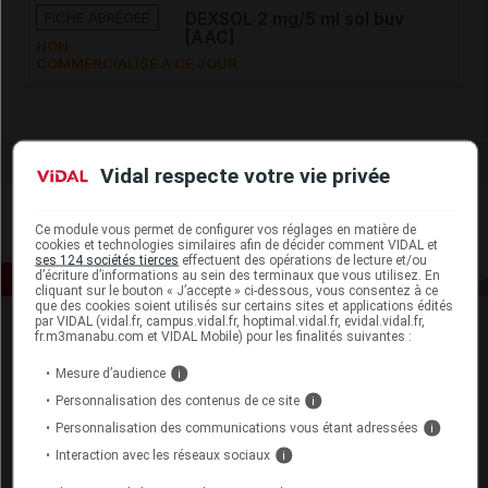
FICHE ABRÉGÉE
DEXSOL 2 mg/5 ml sol buv
[AAC]
NON
COMMERCIALISÉ À CE JOUR
Vidal respecte votre vie privée
Ce module vous permet de configurer vos réglages en matière de
cookies et technologies similaires afin de décider comment VIDAL et
ses 124 sociétés tierces
effectuent des opérations de lecture et/ou
d’écriture d’informations au sein des terminaux que vous utilisez. En
cliquant sur le bouton « J’accepte » ci-dessous, vous consentez à ce
que des cookies soient utilisés sur certains sites et applications édités
par VIDAL (vidal.fr, campus.vidal.fr, hoptimal.vidal.fr, evidal.vidal.fr,
fr.m3manabu.com et VIDAL Mobile) pour les finalités suivantes :
Mesure d’audience
i
Personnalisation des contenus de ce site
i
Personnalisation des communications vous étant adressées
i
Espace produit
Interaction avec les réseaux sociaux
i
Boutique