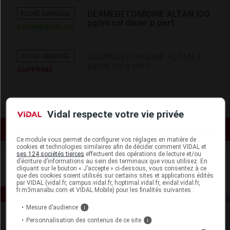
FICHE ABRÉGÉE
DEXMEDETOMIDINE ALTAN 100
µg/ml sol diluer p perf
COMMERCIALISÉ
FICHE ABRÉGÉE
DEXMEDETOMIDINE ALTAN 4
µg/ml sol p perf
SUPPRIMÉ
Vidal respecte votre vie privée
Voir les actualités liées
Ce module vous permet de configurer vos réglages en matière de
cookies et technologies similaires afin de décider comment VIDAL et
ses 124 sociétés tierces
effectuent des opérations de lecture et/ou
d’écriture d’informations au sein des terminaux que vous utilisez. En
cliquant sur le bouton « J’accepte » ci-dessous, vous consentez à ce
que des cookies soient utilisés sur certains sites et applications édités
par VIDAL (vidal.fr, campus.vidal.fr, hoptimal.vidal.fr, evidal.vidal.fr,
fr.m3manabu.com et VIDAL Mobile) pour les finalités suivantes :
Mesure d’audience
i
Personnalisation des contenus de ce site
i