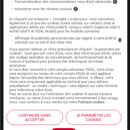
Personnalisation des communications vous étant adressées
i
Interaction avec les réseaux sociaux
i
En cliquant sur le bouton « J’accepte » ci-dessous, vous consentez
Espace produit
également à ce que des cookies soient utilisés sur certains sites et
applications édités par VIDAL(vidal.fr, campus.vidal.fr, hoptimal.vidal.fr,
evidal.vidal.fr et VIDAL Mobile) pour les finalités suivantes :
Boutique
VIDAL Expert
Affichage de publicités personnalisées par rapport à votre profil et
i
activités sur ce site et des sites tiers
VIDAL Hoptimal
Vous pouvez réaliser un choix granulaire en cliquant "Je paramètre les
eVIDAL
cookies". Quel que soit votre choix, vous êtes informé que VIDAL utilise
VIDAL Mobile
des cookies exemptés de consentement, de fonctionnement et de
VIDAL widget
mesure d'audience pour produire des statistiques de visites
anonymes.
VIDAL Sécurisation
Si vous êtes connecté à votre compte utilisateur VIDAL, votre choix
VIDAL e-Services
sera enregistré au niveau de votre compte VIDAL et sera appliqué
depuis l’ensemble des terminaux que vous utilisez. A défaut, votre
Espace institutionnel
choix sera uniquement applicable au terminal que vous utilisez
actuellement : un cookie « technique » sera déposé sur votre terminal
Qui sommes-nous ?
pour mémoriser votre choix.
Pour en savoir plus sur l’utilisation des cookies et autres traceurs
VIDAL France
similaires, ou retirer à tout moment votre consentement à leur usage,
Carrières
nous vous invitons à vous rendre sur notre
Politique cookies
.
Charte éthique et
déontologique
CONTINUER SANS
JE PARAMÈTRE LES
ACCEPTER
COOKIES
Service client