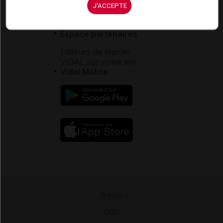
J'ACCEPTE
Contact
Aide
Espace partenaires
Éditeurs de logiciel
VIDAL sur votre site
Vidal Mobile
Presse
-
CGU
-