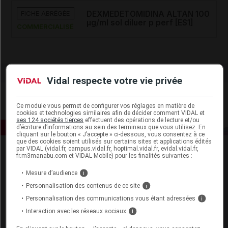
FICHE ABRÉGÉE
DEXMEDETOMIDINA ALTAN 100
µg/ml sol diluer p perf [ES1]
COMMERCIALISÉ
Vidal respecte votre vie privée
Ce module vous permet de configurer vos réglages en matière de
cookies et technologies similaires afin de décider comment VIDAL et
ses 124 sociétés tierces
effectuent des opérations de lecture et/ou
d’écriture d’informations au sein des terminaux que vous utilisez. En
cliquant sur le bouton « J’accepte » ci-dessous, vous consentez à ce
que des cookies soient utilisés sur certains sites et applications édités
par VIDAL (vidal.fr, campus.vidal.fr, hoptimal.vidal.fr, evidal.vidal.fr,
fr.m3manabu.com et VIDAL Mobile) pour les finalités suivantes :
Mesure d’audience
i
Personnalisation des contenus de ce site
i
Personnalisation des communications vous étant adressées
i
Espace produit
Interaction avec les réseaux sociaux
i
Boutique