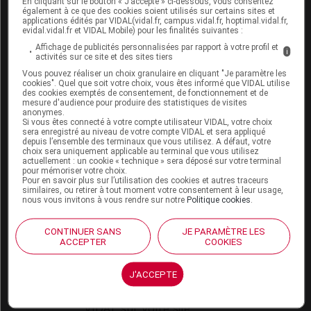
En cliquant sur le bouton « J’accepte » ci-dessous, vous consentez
VIDAL Expert
également à ce que des cookies soient utilisés sur certains sites et
VIDAL Hoptimal
applications édités par VIDAL(vidal.fr, campus.vidal.fr, hoptimal.vidal.fr,
eVIDAL
evidal.vidal.fr et VIDAL Mobile) pour les finalités suivantes :
VIDAL Mobile
Affichage de publicités personnalisées par rapport à votre profil et
i
activités sur ce site et des sites tiers
VIDAL widget
VIDAL Sécurisation
Vous pouvez réaliser un choix granulaire en cliquant "Je paramètre les
cookies". Quel que soit votre choix, vous êtes informé que VIDAL utilise
VIDAL e-Services
des cookies exemptés de consentement, de fonctionnement et de
Espace institutionnel
mesure d'audience pour produire des statistiques de visites
anonymes.
Si vous êtes connecté à votre compte utilisateur VIDAL, votre choix
Qui sommes-nous ?
sera enregistré au niveau de votre compte VIDAL et sera appliqué
VIDAL France
depuis l’ensemble des terminaux que vous utilisez. A défaut, votre
choix sera uniquement applicable au terminal que vous utilisez
Carrières
actuellement : un cookie « technique » sera déposé sur votre terminal
Charte éthique et
pour mémoriser votre choix.
déontologique
Pour en savoir plus sur l’utilisation des cookies et autres traceurs
similaires, ou retirer à tout moment votre consentement à leur usage,
nous vous invitons à vous rendre sur notre
Politique cookies
.
Service client
CONTINUER SANS
JE PARAMÈTRE LES
Contact
ACCEPTER
COOKIES
Aide
Espace partenaires
J'ACCEPTE
Éditeurs de logiciel
VIDAL sur votre site