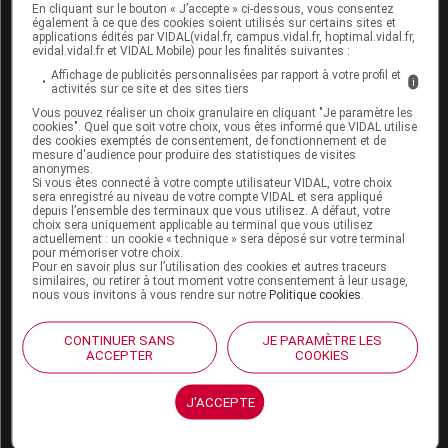
Boutique
En cliquant sur le bouton « J’accepte » ci-dessous, vous consentez
VIDAL Expert
également à ce que des cookies soient utilisés sur certains sites et
applications édités par VIDAL(vidal.fr, campus.vidal.fr, hoptimal.vidal.fr,
VIDAL Hoptimal
evidal.vidal.fr et VIDAL Mobile) pour les finalités suivantes :
eVIDAL
Affichage de publicités personnalisées par rapport à votre profil et
VIDAL Mobile
i
activités sur ce site et des sites tiers
VIDAL widget
Vous pouvez réaliser un choix granulaire en cliquant "Je paramètre les
VIDAL Sécurisation
cookies". Quel que soit votre choix, vous êtes informé que VIDAL utilise
VIDAL e-Services
des cookies exemptés de consentement, de fonctionnement et de
mesure d'audience pour produire des statistiques de visites
Espace institutionnel
anonymes.
Si vous êtes connecté à votre compte utilisateur VIDAL, votre choix
Qui sommes-nous ?
sera enregistré au niveau de votre compte VIDAL et sera appliqué
depuis l’ensemble des terminaux que vous utilisez. A défaut, votre
VIDAL France
choix sera uniquement applicable au terminal que vous utilisez
Carrières
actuellement : un cookie « technique » sera déposé sur votre terminal
pour mémoriser votre choix.
Charte éthique et
Pour en savoir plus sur l’utilisation des cookies et autres traceurs
déontologique
similaires, ou retirer à tout moment votre consentement à leur usage,
nous vous invitons à vous rendre sur notre
Politique cookies
.
Service client
CONTINUER SANS
JE PARAMÈTRE LES
ACCEPTER
COOKIES
Contact
Aide
Espace partenaires
J'ACCEPTE
Éditeurs de logiciel