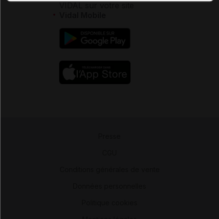
VIDAL sur votre site
Vidal Mobile
Presse
-
CGU
-
Conditions générales de vente
-
Données personnelles
-
Politique cookies
-